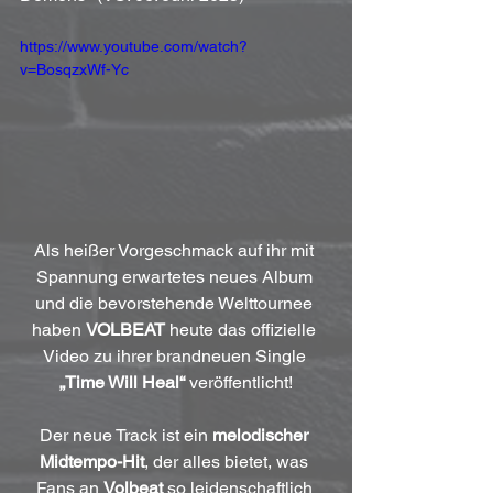
https://www.youtube.com/watch?
v=BosqzxWf-Yc
Als heißer Vorgeschmack auf ihr mit 
Spannung erwartetes neues Album 
und die bevorstehende Welttournee 
haben 
VOLBEAT
 heute das offizielle 
Video zu ihrer brandneuen Single 
„Time Will Heal“
 veröffentlicht!
Der neue Track ist ein 
melodischer 
Midtempo-Hit
, der alles bietet, was 
Fans an 
Volbeat
 so leidenschaftlich 