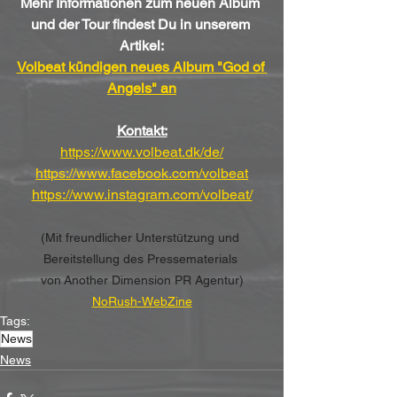
Mehr Informationen zum neuen Album 
und der Tour findest Du in unserem 
Artikel:
Volbeat kündigen neues Album "God of 
Angels" an
Kontakt:
https://www.volbeat.dk/de/
https://www.facebook.com/volbeat
https://www.instagram.com/volbeat/
(Mit freundlicher Unterstützung und 
Bereitstellung des Pressematerials 
von Another Dimension PR Agentur)
NoRush-WebZine
Tags:
News
News