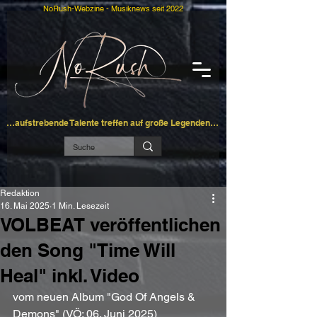
NoRush-Webzine - Musiknews seit 2022
…aufstrebende Talente treffen auf große Legenden…
Redaktion
16. Mai 2025
1 Min. Lesezeit
VOLBEAT veröffentlichen
den Song "Time Will
Heal" inkl. Video
vom neuen Album "God Of Angels & 
Demons" (VÖ: 06. Juni 2025)