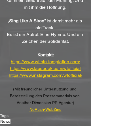
keimt ein Gefühl auf: der Frühling. Und 
mit ihm die Hoffnung. 
„Sing Like A Siren“
 ist damit mehr als 
ein Track. 
Es ist ein Aufruf. Eine Hymne. Und ein 
Zeichen der Solidarität.
Kontakt:
https://www.within-temptation.com/
https://www.facebook.com/wtofficial
https://www.instagram.com/wtofficial/
(Mit freundlicher Unterstützung und 
Bereitstellung des Pressematerials von 
Another Dimension PR Agentur)
NoRush-WebZine
Tags:
News