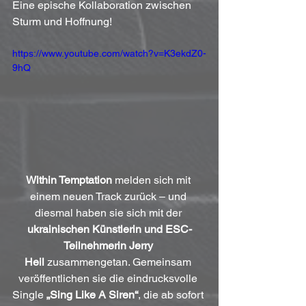
Eine epische Kollaboration zwischen 
Sturm und Hoffnung!
https://www.youtube.com/watch?v=K3ekdZ0-
9hQ
Within Temptation
 melden sich mit 
einem neuen Track zurück – und 
diesmal haben sie sich mit der 
ukrainischen Künstlerin und ESC-
Teilnehmerin
Jerry 
Heil
 zusammengetan. Gemeinsam 
veröffentlichen sie die eindrucksvolle 
Single 
„Sing Like A Siren“
, die ab sofort 