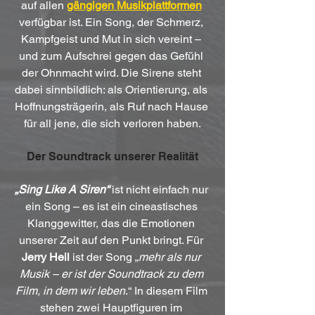
auf allen 
gängigen Musikplattformen
verfügbar ist. Ein Song, der Schmerz, 
Kampfgeist und Mut in sich vereint – 
und zum Aufschrei gegen das Gefühl 
der Ohnmacht wird. Die Sirene steht 
dabei sinnbildlich: als Orientierung, als 
Hoffnungsträgerin, als Ruf nach Hause 
für all jene, die sich verloren haben.
Der Soundtrack unserer Realität
„Sing Like A Siren“
 ist nicht einfach nur 
ein Song – es ist ein cineastisches 
Klanggewitter, das die Emotionen 
unserer Zeit auf den Punkt bringt. Für 
Jerry Heil
 ist der Song „
mehr als nur 
Musik – er ist der Soundtrack zu dem 
Film, in dem wir leben
.“ In diesem Film 
stehen zwei Hauptfiguren im 