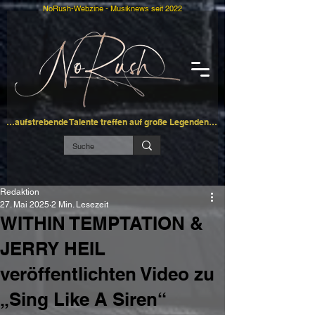
NoRush-Webzine - Musiknews seit 2022
…aufstrebende Talente treffen auf große Legenden…
Redaktion
27. Mai 2025
2 Min. Lesezeit
WITHIN TEMPTATION &
JERRY HEIL
veröffentlichten Video zu
„Sing Like A Siren“