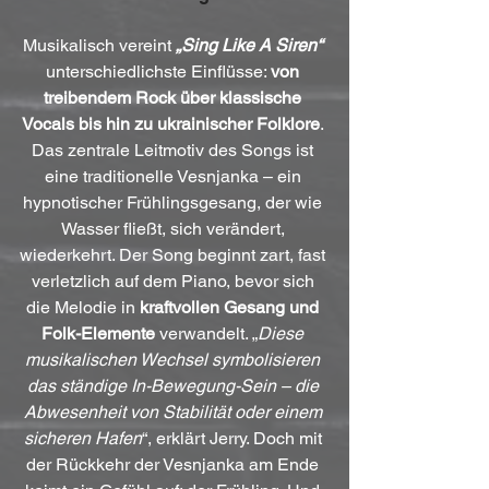
Musikalisch vereint 
„Sing Like A Siren“
unterschiedlichste Einflüsse: 
von 
treibendem Rock über klassische 
Vocals bis hin zu ukrainischer Folklore
. 
Das zentrale Leitmotiv des Songs ist 
eine traditionelle Vesnjanka – ein 
hypnotischer Frühlingsgesang, der wie 
Wasser fließt, sich verändert, 
wiederkehrt. Der Song beginnt zart, fast 
verletzlich auf dem Piano, bevor sich 
die Melodie in 
kraftvollen Gesang und 
Folk-Elemente
 verwandelt. „
Diese 
musikalischen Wechsel symbolisieren 
das ständige In-Bewegung-Sein – die 
Abwesenheit von Stabilität oder einem 
sicheren Hafen
“, erklärt Jerry. Doch mit 
der Rückkehr der Vesnjanka am Ende 