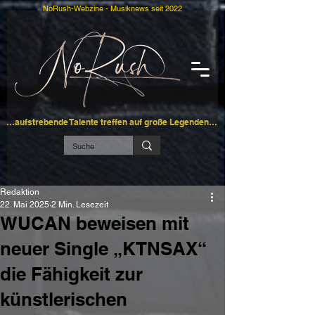
NoRush-Webzine - Musiknews seit 2022
…aufstrebende Talente treffen auf große Legenden…
Redaktion
22. Mai 2025
2 Min. Lesezeit
WUCAN beweisen mit
neuer Single „KTNSAX“
die Fähigkeit zur
künstlerischen