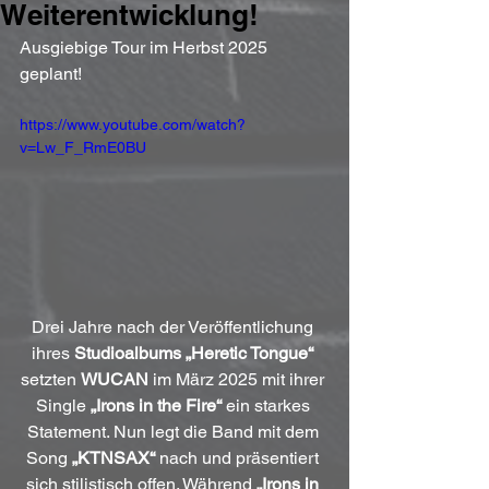
Weiterentwicklung!
Ausgiebige Tour im Herbst 2025 
geplant!
https://www.youtube.com/watch?
v=Lw_F_RmE0BU
Drei Jahre nach der Veröffentlichung 
ihres 
Studioalbums „Heretic Tongue“
setzten 
WUCAN
 im März 2025 mit ihrer 
Single 
„Irons in the Fire“
 ein starkes 
Statement. Nun legt die Band mit dem 
Song 
„KTNSAX“
 nach und präsentiert 
sich stilistisch offen. Während 
„Irons in 