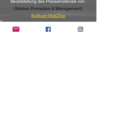
Bereitstellung des Pressematerials von 
Oktober Promotion & Management)
NoRush-WebZine
Tags:
News
News
Alle ansehen
Aktuelle Beiträge