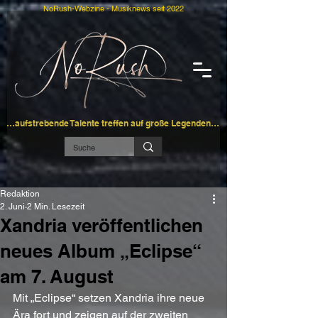
NoRush-Webzine - Musiknews seit 2022
…aufstrebende Talente treffen auf große Legenden…
Redaktion
2. Juni
2 Min. Lesezeit
Xandria veröffentlichen
neues Album „Eclipse“
am 7. August
Mit „Eclipse“ setzen Xandria ihre neue 
Ära fort und zeigen auf der zweiten 