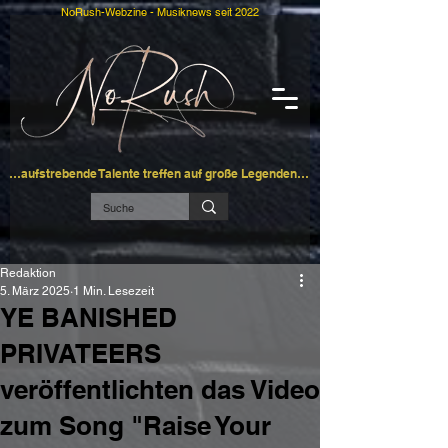
NoRush-Webzine - Musiknews seit 2022
…aufstrebende Talente treffen auf große Legenden…
Redaktion
5. März 2025
1 Min. Lesezeit
YE BANISHED
PRIVATEERS
veröffentlichten das Video
zum Song "Raise Your