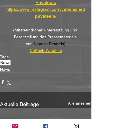
Privateers
https://www.instagram.com/yebanished
privateers/
(Mit freundlicher Unterstützung und 
Bereitstellung des Pressematerials 
von
 Napalm Records)
NoRush-WebZine
Tags:
News
News
Alle ansehen
Aktuelle Beiträge