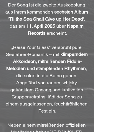
Der Song ist die zweite Auskopplung 
aus ihrem kommenden 
sechsten Album 
'Til the Sea Shall Give up Her Dead'
, 
das am 
11. April 2025
 über 
Napalm 
Records
 erscheint.
„Raise Your Glass“ versprüht pure 
Seefahrer-Romantik – mit 
klimperndem 
Akkordeon, mitreißenden Fiddle-
Melodien und stampfenden Rhythmen
, 
die sofort in die Beine gehen. 
Angeführt von rauem, whisky-
getränktem Gesang und kraftvollen 
Gruppenrefrains, lädt der Song zu 
einem ausgelassenen, feuchtfröhlichen 
Fest ein.
Neben einem mitreißenden offiziellen 