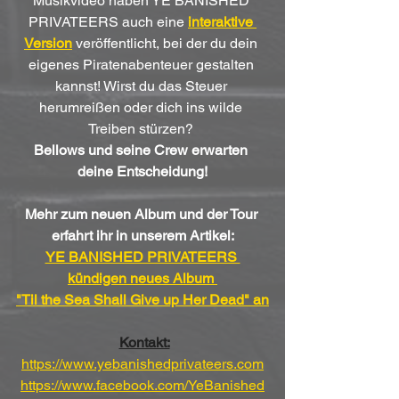
Musikvideo haben YE BANISHED 
PRIVATEERS auch eine 
interaktive 
Version
 veröffentlicht, bei der du dein 
eigenes Piratenabenteuer gestalten 
kannst! Wirst du das Steuer 
herumreißen oder dich ins wilde 
Treiben stürzen? 
Bellows und seine Crew erwarten 
deine Entscheidung!
Mehr zum neuen Album und der Tour 
erfahrt ihr in unserem Artikel:
YE BANISHED PRIVATEERS 
kündigen neues Album 
"Til the Sea Shall Give up Her Dead" an
Kontakt:
https://www.yebanishedprivateers.com
https://www.facebook.com/YeBanished