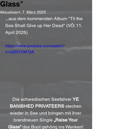
Glass"
Aktualisiert:
7. März 2025
...aus dem kommenden Album "Til the 
Sea Shall Give up Her Dead" (VÖ: 11. 
April 2025)
https://www.youtube.com/watch?
v=UjS3YUM7jtA
Die schwedischen Seefahrer 
YE 
BANISHED PRIVATEERS
 stechen 
wieder in See und bringen mit ihrer 
brandneuen Single 
„Raise Your 
Glass“
 das Boot gehörig ins Wanken! 