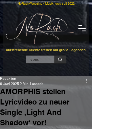
NoRush-Webzine - Musiknews seit 2022
…aufstrebende Talente treffen auf große Legenden…
Redaktion
6. Juni 2025
2 Min. Lesezeit
AMORPHIS stellen
Lyricvideo zu neuer
Single ‚Light And
Shadow‘ vor!