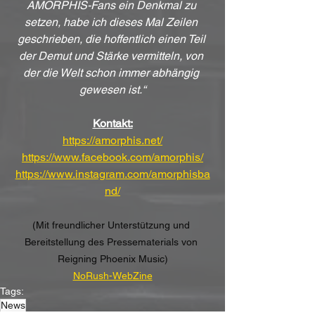
AMORPHIS-Fans ein Denkmal zu 
setzen, habe ich dieses Mal Zeilen 
geschrieben, die hoffentlich einen Teil 
der Demut und Stärke vermitteln, von 
der die Welt schon immer abhängig 
gewesen ist.“
Kontakt:
https://amorphis.net/
https://www.facebook.com/amorphis/
https://www.instagram.com/amorphisba
nd/
(Mit freundlicher Unterstützung und 
Bereitstellung des Pressematerials von 
Reigning Phoenix Music)
NoRush-WebZine
Tags:
News