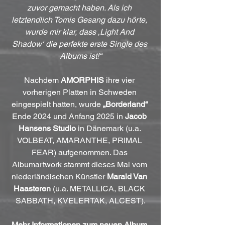
zuvor gemacht haben. Als ich 
letztendlich Tomis Gesang dazu hörte, 
wurde mir klar, dass ‚Light And 
Shadow‘ die perfekte erste Single des 
Albums ist!“
Nachdem 
AMORPHIS
 ihre vier 
vorherigen Platten in Schweden 
eingespielt hatten, wurde 
„Borderland“
Ende 2024 und Anfang 2025 in 
Jacob 
Hansens Studio
 in Dänemark (u.a. 
VOLBEAT, AMARANTHE, PRIMAL 
FEAR) aufgenommen. Das 
Albumartwork stammt dieses Mal vom 
niederländischen Künstler 
Marald Van 
Haasteren
 (u.a. METALLICA, BLACK 
SABBATH, KVELERTAK, ALCEST).
Mehr Informationen zum neuen Album 