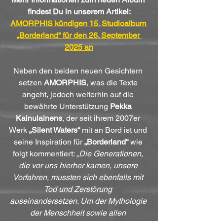
findest Du in unserem Artikel:
AMORPHIS kündigen 15. Studioalbum 
„Borderland“ für den 26. September 
2025 an
Neben den beiden neuen Gesichtern 
setzen 
AMORPHIS
, was die Texte 
angeht, jedoch weiterhin auf die 
bewährte Unterstützung 
Pekka 
Kainulainens
, der seit ihrem 2007er 
Werk 
„Silent Waters“
 mit an Bord ist und 
seine Inspiration für 
„Borderland“
 wie 
folgt kommentiert: 
„Die Generationen, 
die vor uns hierher kamen, unsere 
Vorfahren, mussten sich ebenfalls mit 
Tod und Zerstörung 
auseinandersetzen. Um der Mythologie 
der Menschheit sowie allen 