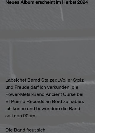
Neues Album erscheint im Herbst 2024
Labelchef Bernd Stelzer: „Voller Stolz 
und Freude darf ich verkünden, die 
Power-Metal-Band Ancient Curse bei 
El Puerto Records an Bord zu haben. 
Ich kenne und bewundere die Band 
seit den 90ern.
Die Band freut sich: 