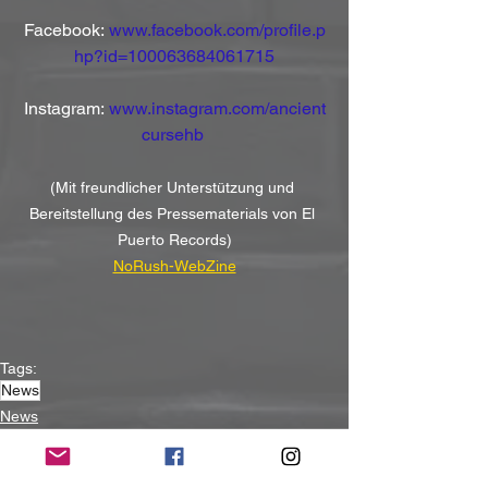
Facebook: 
www.facebook.com/profile.p
hp?id=100063684061715
Instagram: 
www.instagram.com/ancient
cursehb
(Mit freundlicher Unterstützung und 
Bereitstellung des Pressematerials von El 
Puerto Records)
NoRush-WebZine
Tags:
News
News