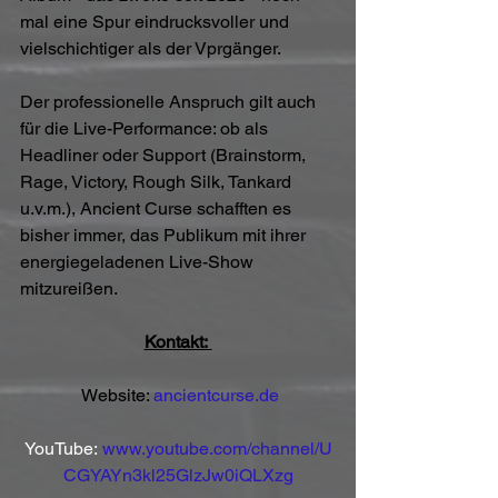
mal eine Spur eindrucksvoller und 
vielschichtiger als der Vprgänger.
Der professionelle Anspruch gilt auch 
für die Live-Performance: ob als 
Headliner oder Support (Brainstorm, 
Rage, Victory, Rough Silk, Tankard 
u.v.m.), Ancient Curse schafften es 
bisher immer, das Publikum mit ihrer 
energiegeladenen Live-Show 
mitzureißen.
Kontakt: 
 Website: 
ancientcurse.de
YouTube: 
www.youtube.com/channel/U
CGYAYn3kl25GlzJw0iQLXzg