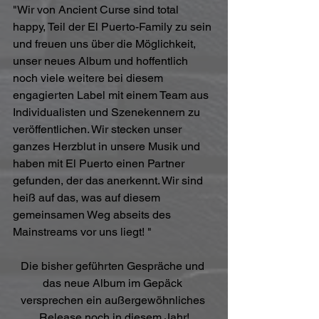
"Wir von Ancient Curse sind total 
happy, Teil der El Puerto-Family zu sein 
und freuen uns über die Möglichkeit, 
unser neues Album und hoffentlich 
noch viele weitere bei diesem 
engagierten Label mit einem Team aus 
Individualisten und Szenekennern zu 
veröffentlichen. Wir stecken unser 
ganzes Herzblut in unsere Musik und 
haben mit El Puerto einen Partner 
gefunden, der das anerkennt. Wir sind 
heiß auf das, was auf diesem 
gemeinsamen Weg abseits des 
Mainstreams vor uns liegt! "
Die bisher geführten Gespräche und 
das neue Album im Gepäck 
versprechen ein außergewöhnliches 
Release noch in diesem Jahr!