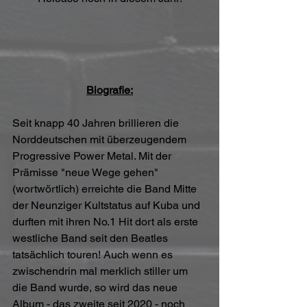
Biografie:
Seit knapp 40 Jahren brillieren die 
Norddeutschen mit überzeugendem 
Progressive Power Metal. Mit der 
Prämisse "neue Wege gehen" 
(wortwörtlich) erreichte die Band Mitte 
der Neunziger Kultstatus auf Kuba und 
durften mit ihren No.1 Hit dort als erste 
westliche Band seit den Beatles 
tatsächlich touren! Auch wenn es 
zwischendrin mal merklich stiller um 
die Band wurde, so wird das neue 
Album - das zweite seit 2020 - noch 