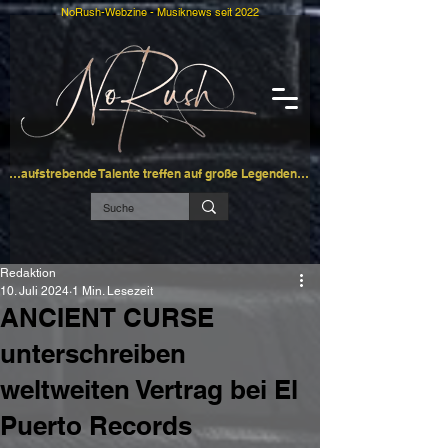
NoRush-Webzine - Musiknews seit 2022
…aufstrebende Talente treffen auf große Legenden…
Redaktion
10. Juli 2024
1 Min. Lesezeit
ANCIENT CURSE
unterschreiben
weltweiten Vertrag bei El
Puerto Records