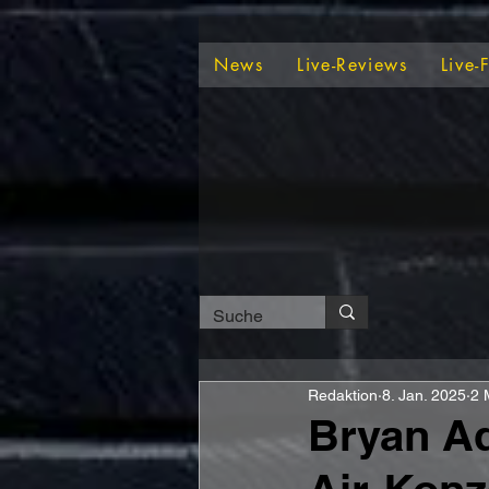
News
Live-Reviews
Live-
Redaktion
8. Jan. 2025
2 
Bryan Ad