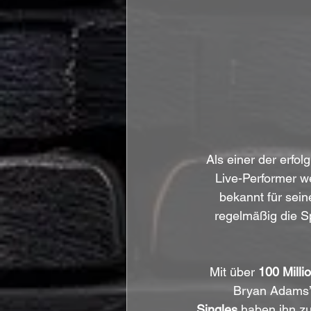
Als einer der erfo
Live-Performer we
bekannt für sei
regelmäßig die S
Mit über 
100 Milli
Bryan Adams’ 
Singles
 haben ihn zu