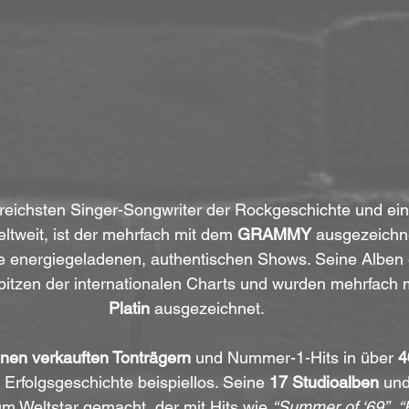
lgreichsten Singer-Songwriter der Rockgeschichte und ein
ltweit, ist der mehrfach mit dem 
GRAMMY
 ausgezeichne
ne energiegeladenen, authentischen Shows. Seine Alben
pitzen der internationalen Charts und wurden mehrfach m
Platin
 ausgezeichnet.
onen verkauften Tonträgern
 und Nummer-1-Hits in über 
4
Erfolgsgeschichte beispiellos. Seine 
17 Studioalben
 und
m Weltstar gemacht, der mit Hits wie 
“Summer of ‘69”
, 
“