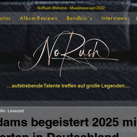
NoRush-Webzine - Musiknews seit 2022
Fotos
Album-Reviews
Bandbio´s
Interviews
…aufstrebende Talente treffen auf große Legenden…
Min. Lesezeit
ams begeistert 2025 m