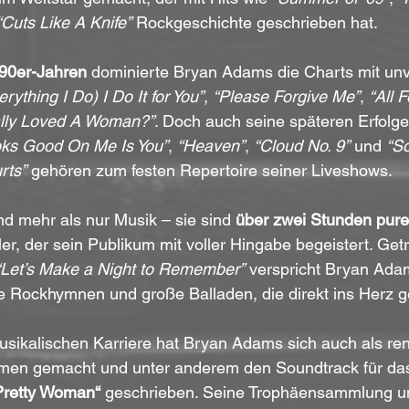
“Cuts Like A Knife”
 Rockgeschichte geschrieben hat.
90er-Jahren
 dominierte Bryan Adams die Charts mit unv
erything I Do) I Do It for You”
, 
“Please Forgive Me”
, 
“All 
lly Loved A Woman?”
. Doch auch seine späteren Erfolge
oks Good On Me Is You”
, 
“Heaven”
, 
“Cloud No. 9”
 und 
“So
rts”
 gehören zum festen Repertoire seiner Liveshows.
d mehr als nur Musik – sie sind 
über zwei Stunden pure
er, der sein Publikum mit voller Hingabe begeistert. Ge
“Let’s Make a Night to Remember”
 verspricht Bryan Ada
e Rockhymnen und große Balladen, die direkt ins Herz 
sikalischen Karriere hat Bryan Adams sich auch als re
men gemacht und unter anderem den Soundtrack für das 
Pretty Woman“
 geschrieben. Seine Trophäensammlung u