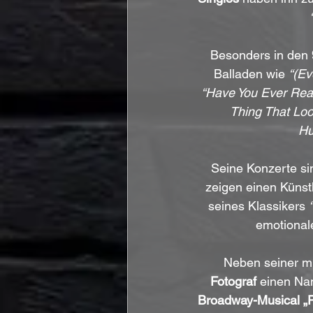
Besonders in den 
Balladen wie 
“(Ev
“Have You Ever Rea
Thing That Lo
Hu
Seine Konzerte sin
zeigen einen Künstl
seines Klassikers 
emotional
Neben seiner mu
Fotograf
 einen Na
Broadway-Musical „