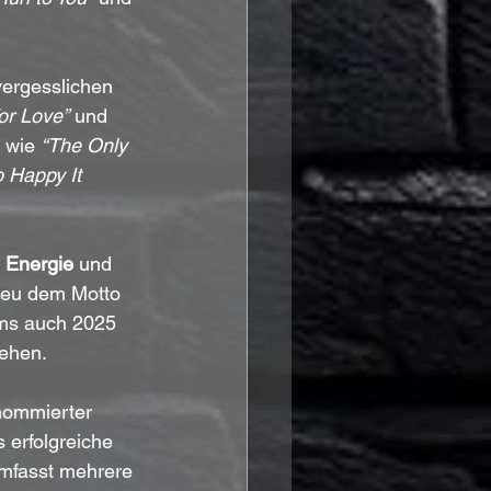
ergesslichen 
For Love”
 und 
 wie 
“The Only 
 Happy It 
 Energie
 und 
treu dem Motto 
ms auch 2025 
gehen.
nommierter 
erfolgreiche 
mfasst mehrere 