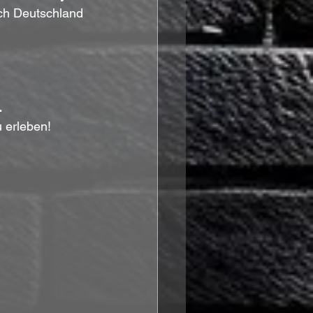
ch Deutschland 
.
 erleben!