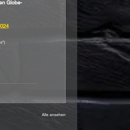
en Globe-
2024
s")
Alle ansehen