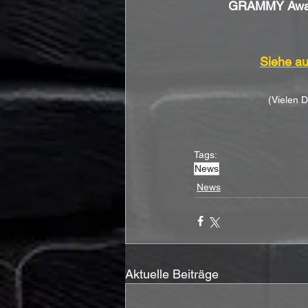
GRAMMY Awa
Siehe au
(Vielen 
Tags:
News
News
Aktuelle Beiträge