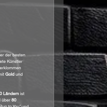
er der besten 
te Künstler 
 erklommen 
it 
Gold
 und 
0 Ländern
 ist 
 über 
80 
Run to You”
 und 