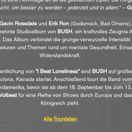
cht, um besser zu werden – jederzeit und in allem.
“ – 
G
Gavin Rossdale
 und 
Erik Ron
 (Godsmack, Bad Omens), 
 zehnte Studioalbum von 
BUSH
, ein kraftvolles Zeugnis i
. Das Album verbindet die grunge-verwurzelte Intensität 
texturen und Themen rund um mentale Gesundheit, Einsa
Widerstandskraft.
entlichung von 
"I Beat Loneliness"
 sind 
BUSH
 auf große
ictoria, Kanada startet. Anschließend tourt die Band vom 1
rdamerika, bevor sie ab dem 18. September bis zum 13
Volbeat
 für eine Reihe von Shows durch Europa und das 
Königreich zieht.
Alle Tourdaten