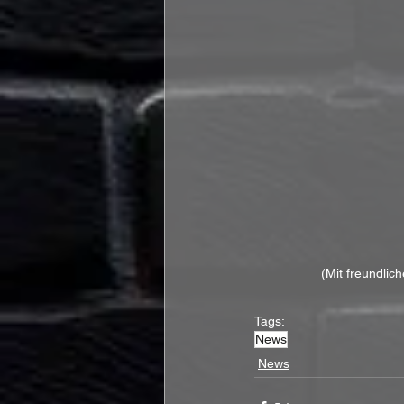
(Mit freundlic
Tags:
News
News