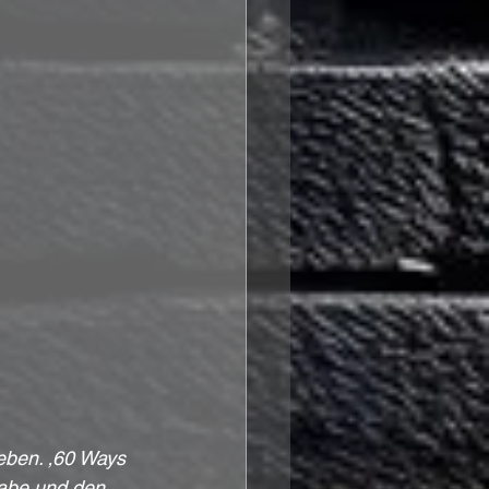
leben. ‚60 Ways 
gabe und den 