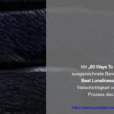
Mit 
„60 Ways To 
ausgezeichnete Ban
Beat Loneliness
Vielschichtigkeit
Prozess des 
https://www.youtube.