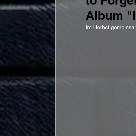
to Forg
Album "I
Im Herbst gemeinsa