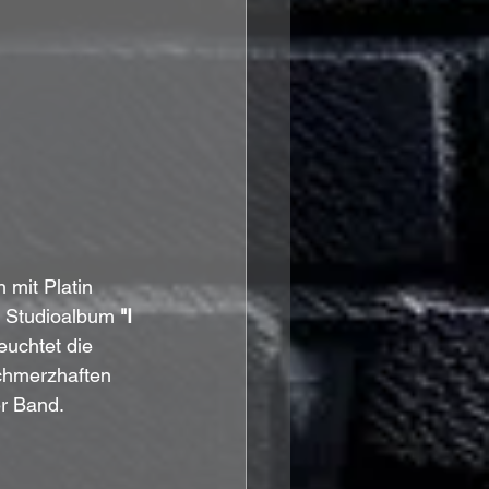
mit Platin 
s Studioalbum 
"I 
euchtet die 
chmerzhaften 
r Band. 