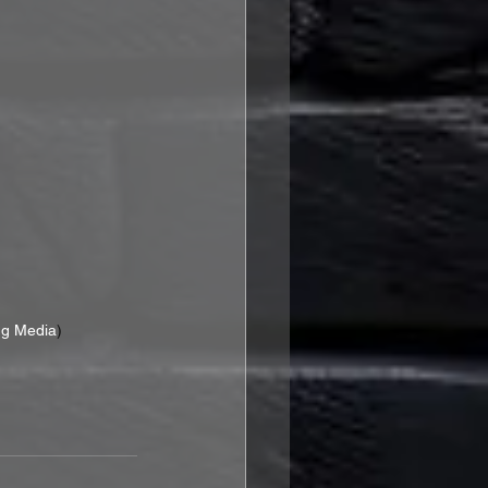
ng Media
)