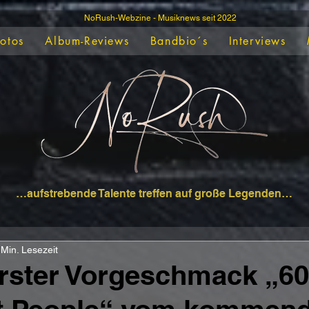
NoRush-Webzine - Musiknews seit 2022
Fotos
Album-Reviews
Bandbio´s
Interviews
…aufstrebende Talente treffen auf große Legenden…
 Min. Lesezeit
rster Vorgeschmack „6