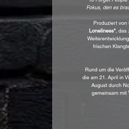
Fokus, den es brau
Produziert von 
Loneliness"
, das
Weiterentwicklung
frischen Klang
Rund um die Veröff
die am 21. April in V
August durch No
gemeinsam mit 