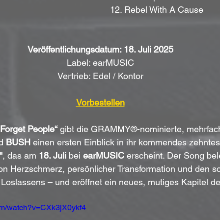
12. Rebel With A Cause
Veröffentlichungsdatum: 18. Juli 2025
Label: earMUSIC
Vertrieb: Edel / Kontor
Vorbestellen
Forget People“
 gibt die GRAMMY®-nominierte, mehrfach 
d 
BUSH
 einen ersten Einblick in ihr kommendes zehnte
"
, das am 
18. Juli
 bei 
earMUSIC
 erscheint. Der Song bel
 von Herzschmerz, persönlicher Transformation und den s
Loslassens – und eröffnet ein neues, mutiges Kapitel de
com/watch?v=CXk3jX0ykf4