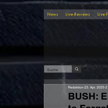
News
Live-Reviews
Live-
Redaktion
23. Apr. 2025
2
BUSH: E