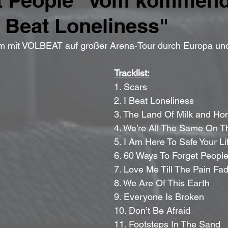
et People“ vom kommen
 Beat Loneliness"
m mit VOLBEAT auf großer Arena-Tour durch Europa un
Tracklist:
1. Scars
2. I Beat Loneliness
3. The Land Of Milk and Ho
4. We’re All The Same On T
5. I Am Here To Safe Your Li
6. 60 Ways To Forget Peopl
7. Love Me Till The Pain Fa
8. We Are Of This Earth
9. Everyone Is Broken
10. Don’t Be Afraid
11. Footsteps In The Sand