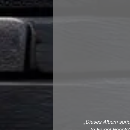
„
Dieses Album sprich
To Forget People‘