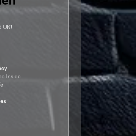
den
d UK!
ney
he Inside
fe
e
des