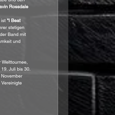
avin Rossdale
ist 
"I Beat 
hrer stetigen 
der Band mit 
mkeit und 
r Welttournee, 
9. Juli bis 30. 
. November 
Vereinigte 