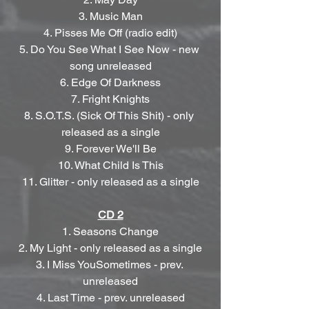
3. Music Man
4. Pisses Me Off (radio edit)
5. Do You See What I See Now - new 
song unreleased
6. Edge Of Darkness
7. Fright Knights
8. S.O.T.S. (Sick Of This Shit) - only 
released as a single
9. Forever We'll Be
10. What Child Is This
11. Glitter - only released as a single
CD 2
1. Seasons Change
2. My Light - only released as a single
3. I Miss YouSometimes - prev. 
unreleased
4. Last Time - prev. unreleased