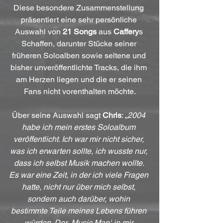
Diese besondere Zusammenstellung 
präsentiert eine sehr persönliche 
Auswahl von 
21 Songs
 aus 
Caffery
s 
Schaffen, darunter Stücke seiner 
früheren Soloalben sowie seltene und 
bisher unveröffentlichte Tracks, die ihm 
am Herzen liegen und die er seinen 
Fans nicht vorenthalten möchte.
Über seine Auswahl sagt 
Chris
: „
2004 
habe ich mein erstes Soloalbum 
veröffentlicht. Ich war mir nicht sicher, 
was ich erwarten sollte, ich wusste nur, 
dass ich selbst Musik machen wollte. 
Es war eine Zeit, in der ich viele Fragen 
hatte, nicht nur über mich selbst, 
sondern auch darüber, wohin 
bestimmte Teile meines Lebens führen 
würden. Der ‚Music Man‘ in mir 