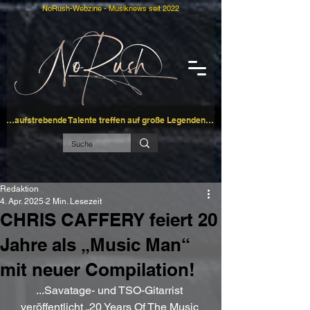
NoRush-Webzine - Musiknews seit 2022
…aufstrebende Talente treffen auf große Legenden…
Redaktion
4. Apr. 2025
2 Min. Lesezeit
CHRIS CAFFERY feiert 20
Jahre als „Music Man“
mit neuer Compilation!
...Savatage- und TSO-Gitarrist 
veröffentlicht „20 Years Of The Music 