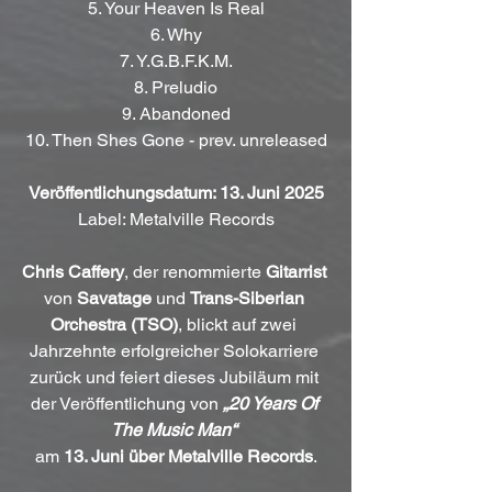
5. Your Heaven Is Real
6. Why
7. Y.G.B.F.K.M.
8. Preludio
9. Abandoned
10. Then Shes Gone - prev. unreleased
Veröffentlichungsdatum: 13. Juni 2025
Label: Metalville Records
Chris Caffery
, der renommierte 
Gitarrist
von 
Savatage
 und 
Trans-Siberian 
Orchestra (TSO)
, blickt auf zwei 
Jahrzehnte erfolgreicher Solokarriere 
zurück und feiert dieses Jubiläum mit 
der Veröffentlichung von 
„20 Years Of 
The Music Man“
am 
13. Juni über Metalville Records
.