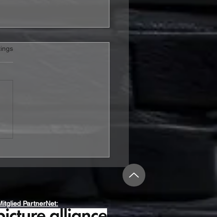
rtet.
ings
ahre KISS in
schland: Offizielle Fan-
r mit Tommy Thayer
kündigt
Mitglied PartnerNet: