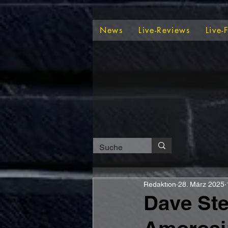
News
Live-Reviews
Live-
Redaktion
28. März 2025
Dave Ste