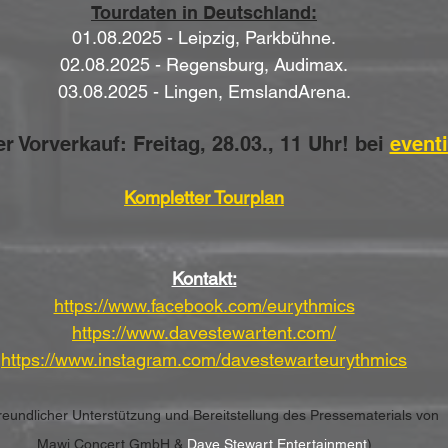
Tourdaten in Deutschland:
01.08.2025 - Leipzig, Parkbühne.
02.08.2025 - Regensburg, Audimax.
03.08.2025 - Lingen, EmslandArena.
r Vorverkauf: Freitag, 28.03., 11 Uhr! bei 
event
Kompletter Tourplan
Kontakt:
https://www.facebook.com/eurythmics
https://www.davestewartent.com/
https://www.instagram.com/davestewarteurythmics
freundlicher Unterstützung und Bereitstellung des Pressematerials von 
Mawi Concert GmbH & 
Dave Stewart Entertainment
)