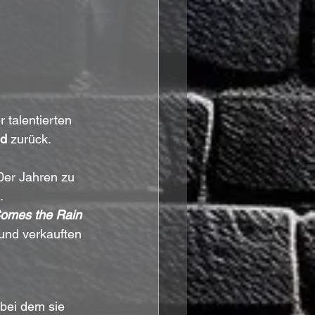
r talentierten 
nd
 zurück.
0er Jahren zu 
. 
omes the Rain 
und verkauften 
 bei dem sie 