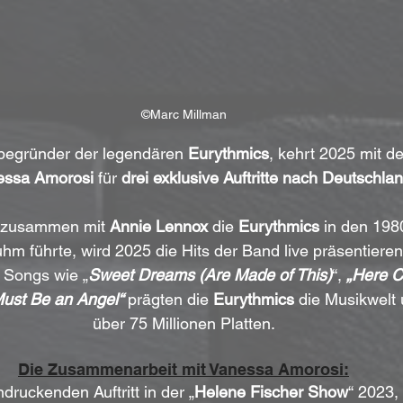
©Marc Millman
tbegründer der legendären 
Eurythmics
, kehrt 2025 mit de
essa Amorosi
 für 
drei exklusive Auftritte nach Deutschla
r zusammen mit 
Annie Lennox
 die 
Eurythmics
 in den 198
hm führte, wird 2025 die Hits der Band live präsentieren
 Songs wie „
Sweet Dreams (Are Made of This)
“, 
„Here C
ust Be an Angel“
 prägten die 
Eurythmics
 die Musikwelt 
über 75 Millionen Platten.
Die Zusammenarbeit mit Vanessa Amorosi:
ruckenden Auftritt in der „
Helene Fischer Show
“ 2023,