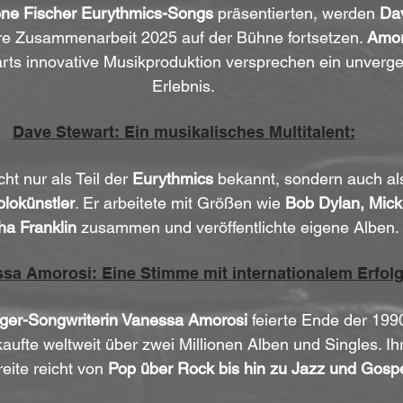
ne Fischer
Eurythmics-Songs
 präsentierten, werden 
Da
hre Zusammenarbeit 2025 auf der Bühne fortsetzen. 
Amor
ts innovative Musikproduktion versprechen ein unverges
Erlebnis.
Dave Stewart: Ein musikalisches Multitalent:
icht nur als Teil der 
Eurythmics
 bekannt, sondern auch als
lokünstler
. Er arbeitete mit Größen wie 
Bob Dylan, Mick
ha Franklin
 zusammen und veröffentlichte eigene Alben.
sa Amorosi: Eine Stimme mit internationalem Erfolg
ger-Songwriterin Vanessa Amorosi
 feierte Ende der 199
ufte weltweit über zwei Millionen Alben und Singles. Ih
eite reicht von 
Pop über Rock bis hin zu Jazz und Gosp