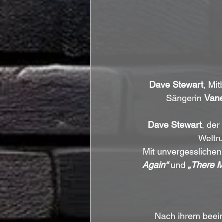
Dave Stewart
, Mi
Sängerin 
Van
Dave Stewart
, de
Weltru
Mit unvergesslichen
Again“
 und 
„There M
Nach ihrem beeind