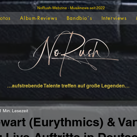
NoRush-Webzine - Musiknews seit 2022
Fotos
Album-Reviews
Bandbio´s
Interviews
…aufstrebende Talente treffen auf große Legenden…
1 Min. Lesezeit
wart (Eurythmics) & Va