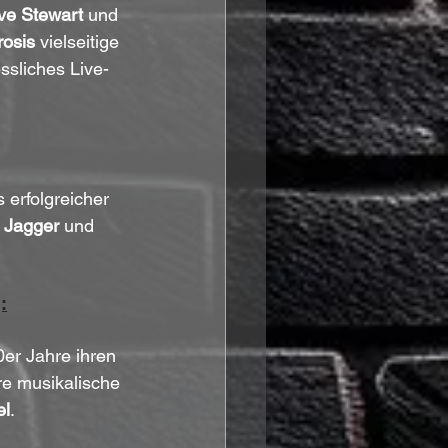
ve Stewart 
und 
osis 
vielseitige 
sliches Live-
 erfolgreicher 
 Jagger
 und 
:
0er Jahre ihren 
re musikalische 
el
.