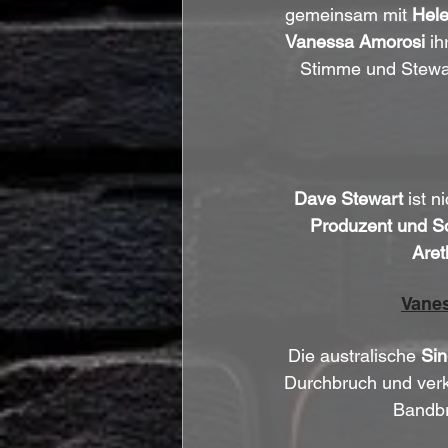
gemeinsam mit 
Hele
Vanessa Amorosi
 i
Stimme und Stewar
Dave Stewart
 ist n
Produzent und So
Aret
Vanes
Die australische 
Sin
Durchbruch und verka
Bandbr