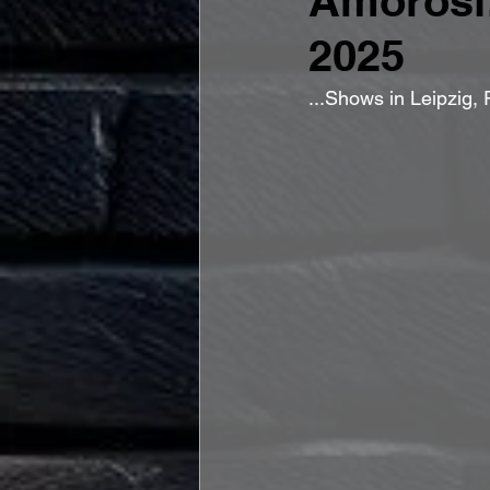
Amorosi:
2025
...Shows in Leipzig,