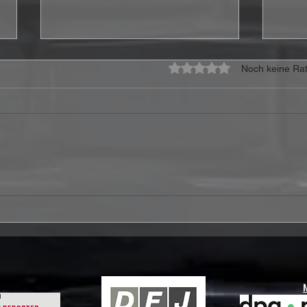
Mit 0 von 5 Sternen bewe
Noch keine Rat
Heavens Edge kündigen
50 J
neues Album
Deut
„Philadelphia“ an
Feie
ange