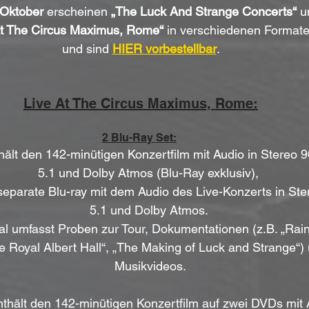
 Oktober
 erscheinen 
„The Luck And Strange Concerts“
 u
At The Circus Maximus, Rome“
 in verschiedenen Formate
und sind 
HIER vorbestellbar
.
Live At The Circus Maximus, Rome:
2 Blu-Ray Set:
hält den 142-minütigen Konzertfilm mit Audio in Stereo 9
5.1 und Dolby Atmos (Blu-Ray exklusiv), 
separate Blu-ray mit dem Audio des Live-Konzerts in Ste
5.1 und Dolby Atmos. 
l umfasst Proben zur Tour, Dokumentationen (z.B. „Rain
e Royal Albert Hall“, „The Making of Luck and Strange“) 
Musikvideos.
nthält den 142-minütigen Konzertfilm auf zwei DVDs mit 