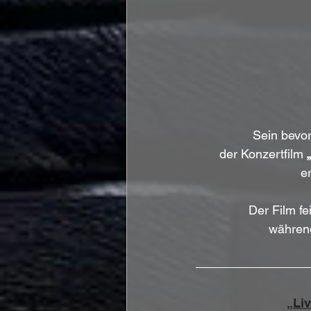
Sein bevo
der Konzertfilm 
e
Der Film fe
während
„Li