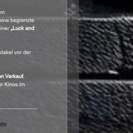
em 
 eine begrenzte 
iner 
„Luck and 
takel vor der 
n Verkauf.
r Kinos im 
ehr