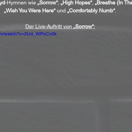
yd
-Hymnen wie 
„Sorrow“
, 
„High Hopes“
, 
„Breathe (In The
„Wish You Were Here“
 und 
„Comfortably Numb“
.
Der Live-Auftritt von 
„Sorrow“
:
.com/watch?v=2Ud_WPoCv0k