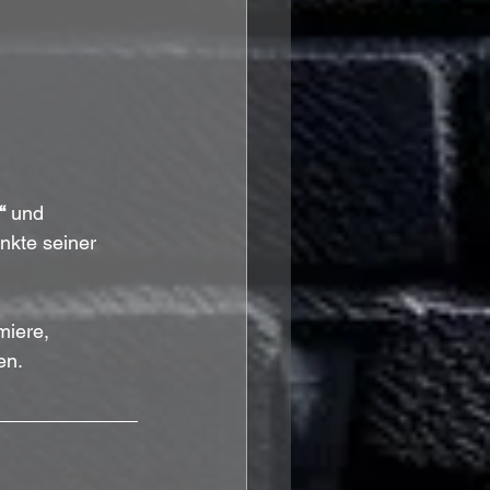
“
 und 
kte seiner 
miere, 
en.