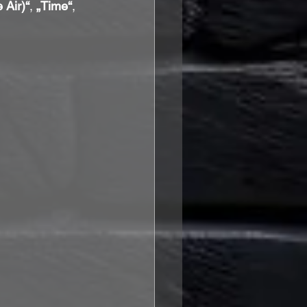
 Air)“
, 
„Time“
, 