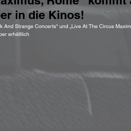
Maximus, Rome“ kommt 
r in die Kinos!
k And Strange Concerts“ und „Live At The Circus Maxi
er erhältlich