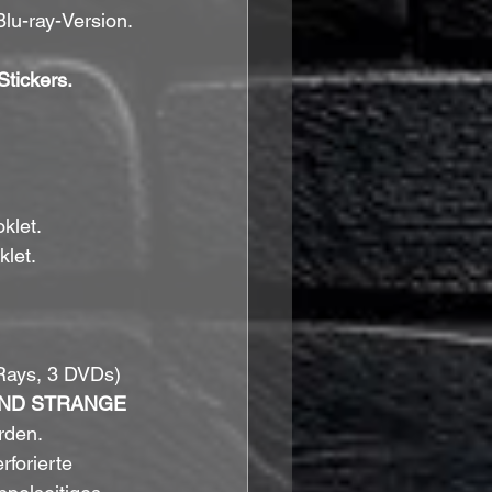
lu-ray-Version.
tickers.
klet.
klet.
-Rays, 3 DVDs) 
AND STRANGE 
rden. 
forierte 