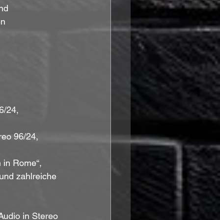
nd 
n 
6/24, 
reo 96/24, 
 in Rome“, 
und zahlreiche 
Audio in Stereo 