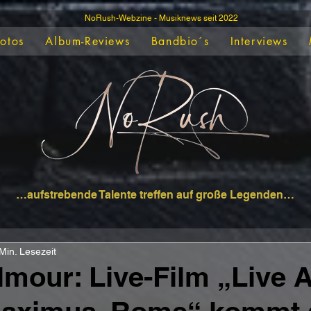
NoRush-Webzine - Musiknews seit 2022
Fotos
Album-Reviews
Bandbio´s
Interviews
…aufstrebende Talente treffen auf große Legenden…
Min. Lesezeit
lmour: Live-Film „Live A