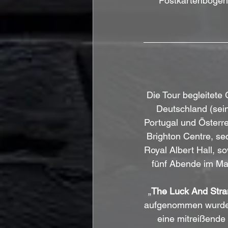
Postkartenbögen,
Die Tour begleitete
Deutschland (sein
Portugal und Österre
Brighton Centre, s
Royal Albert Hall, s
fünf Abende im Ma
„
The Luck And Stra
aufgenommen wurden.
eine mitreißende 