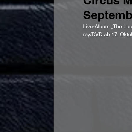
Circus 
Septembe
Live-Album „The Luc
ray/DVD ab 17. Oktob