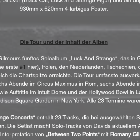
 Sticker (Black Cat, Luck and Strange Figur) und ein dop
930mm x 620mm 4-farbiges Poster.
Die Tour und der Inhalt der Alben
 Gilmours fünftes Soloalbum „Luck And Strange“, das in G
e erste 
#1
 hier), Polen, den Niederlanden, Tschechien, 
ich die Chartspitze erreichte. Die Tour umfasste ausver
echs Abende im Circus Maximus in Rom, sechs Abende i
owie Auftritte im Intuit Dome und der Hollywood Bowl in 
dison Square Garden in New York. Alle 23 Termine ware
nge Concerts
“ enthält 23 Tracks, die bei ausgewählten 
 Die Setlist mischt Solo-Tracks von Davids aktuellem A
Interpretation von 
„Between Two Points“
 mit 
Romany Gil