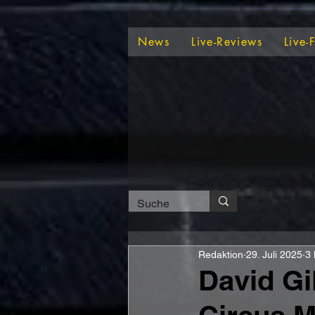
News
Live-Reviews
Live-
Redaktion
29. Juli 2025
3 
David Gi