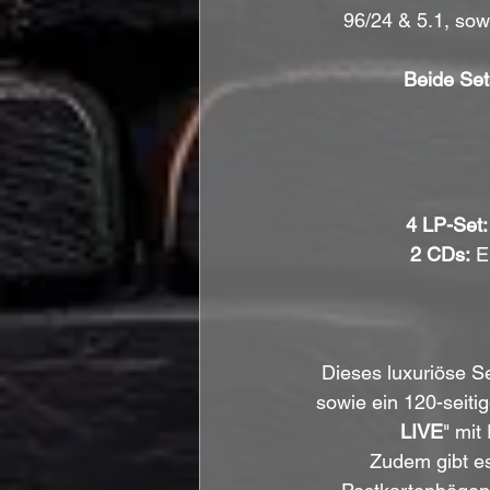
96/24 & 5.1, sow
Beide Set
4 LP-Set:
2 CDs:
 E
Dieses luxuriöse S
sowie ein 120-seit
LIVE
" mit
Zudem gibt es