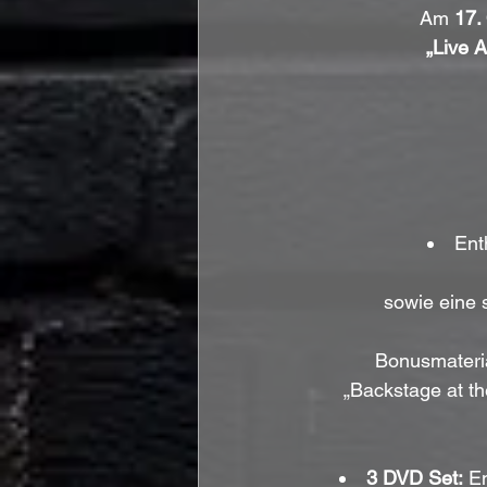
Am 
17.
„Live 
Ent
sowie eine 
Bonusmateria
„Backstage at th
3 DVD Set:
 E