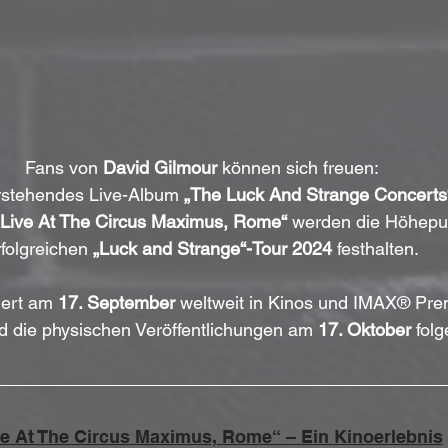
Fans von 
David Gilmour
 können sich freuen: 
rstehendes Live-Album 
„The Luck And Strange Concerts
„Live At The Circus Maximus, Rome“
 werden die Höhepun
rfolgreichen 
„Luck and Strange“-Tour 2024
 festhalten. 
iert am 
17. September
 weltweit in Kinos und IMAX® Pre
 die physischen Veröffentlichungen am 
17. Oktober
 folg
ve At The Circus Maximus, Rome“ – Ein Kinoerlebnis