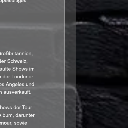
pelseitiges 
roßbritannien, 
der Schweiz, 
kaufte Shows im 
n der Londoner 
Los Angeles und 
n ausverkauft.
Shows der Tour 
lbum, darunter 
mour
, sowie 