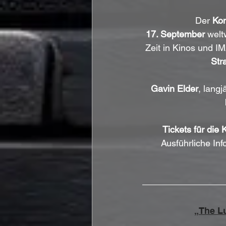
Der 
Kon
17. September
 welt
Zeit in Kinos und I
Str
Gavin Elder
, langj
Tickets für die
Ausführliche In
„The L