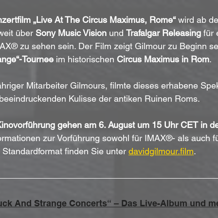
zertfilm „Live At The Circus Maximus, Rome“
 wird ab d
weit über
 Sony Music Vision
 und 
Trafalgar Releasing
 für
MAX® zu sehen sein. Der Film zeigt Gilmour zu Beginn se
ange“-Tournee
 im historischen 
Circus Maximus in Rom
. 
ähriger Mitarbeiter Gilmours, filmte dieses erhabene Spek
beeindruckenden Kulisse der antiken Ruinen Roms.
 Kinovorführung gehen am 6. August um 15 Uhr CET in de
formationen zur Vorführung sowohl für IMAX®- als auch fü
Standardformat finden Sie unter 
davidgilmour.film
.
uck And Strange Concerts“ – Das Live-Album und m