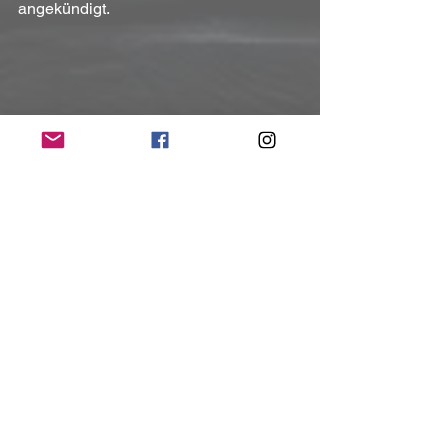
angekündigt. 
Andi Kiesel, Manu Mandrysch, Alex 
Kraft und Lars Nippa? ;-)
(Mit freundlicher Unterstützung und 
Bereitstellung des Pressematerials von El 
Puerto Records.)
(© Photocredits Bettina Dittmann / taken 
from EPK "Moonshiner")
NoRush-WebZine