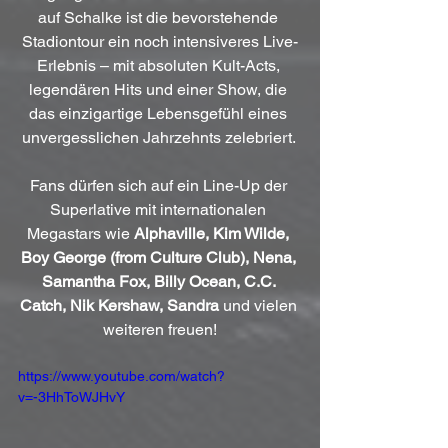
auf Schalke ist die bevorstehende 
Stadiontour ein noch intensiveres Live-
Erlebnis – mit absoluten Kult-Acts, 
legendären Hits und einer Show, die 
das einzigartige Lebensgefühl eines 
unvergesslichen Jahrzehnts zelebriert. 
Fans dürfen sich auf ein Line-Up der 
Superlative mit internationalen 
Megastars wie 
Alphaville, Kim Wilde, 
Boy George (from Culture Club), Nena, 
Samantha Fox, Billy Ocean, C.C. 
Catch, Nik Kershaw, Sandra
 und vielen 
weiteren freuen!
https://www.youtube.com/watch?
v=-3HhToWJHvY