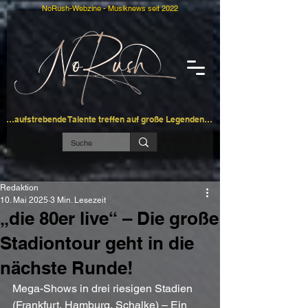
NoRush-Webzine - Musiknews seit 2022
…aufstrebende Talente treffen auf große Legenden…
Redaktion
10. Mai 2025
3 Min. Lesezeit
„die 80er live“ – Die große
Stadiontour geht in die
nächste Runde!
Mega-Shows in drei riesigen Stadien 
(Frankfurt, Hamburg, Schalke) – Ein 