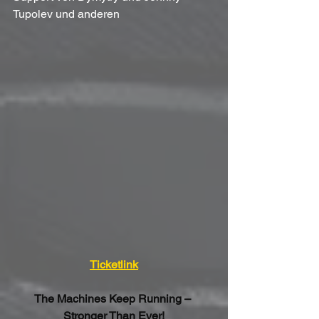
Tupolev und anderen
Ticketlink
The Machines Keep Running – 
Stronger Than Ever!