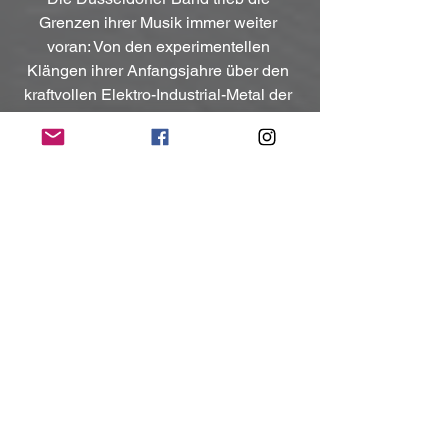
Grenzen ihrer Musik immer weiter 
voran: Von den experimentellen 
Klängen ihrer Anfangsjahre über den 
kraftvollen Elektro-Industrial-Metal der 
90er bis hin zu ihrer heutigen Rolle als 
unermüdliche Pioniere und Inspiration 
für Bands wie Rammstein, Eisbrecher 
und Oomph!. Dabei gelang ihnen eine 
stilistische Brücke zwischen 
Synthesizern, metallischer Percussion 
und schweren Gitarren – ein 
Markenzeichen, das ihnen zu 
weltweiter Anerkennung verhalf.
Mit ihrem Album 
Vision 2020 
Vision
 unterstrichen Die Krupps erneut, 
warum sie auch nach Jahrzehnten eine 
treibende Kraft im Industrial- und EBM-