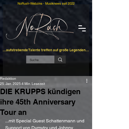
NoRush-Webzine - Musiknews seit 2022
…aufstrebende Talente treffen auf große Legenden…
Redaktion
25. Jan. 2025
4 Min. Lesezeit
DIE KRUPPS kündigen
ihre 45th Anniversary
Tour an
...mit Special Guest Schattenmann und 
Support von Dymytry und Johnny 