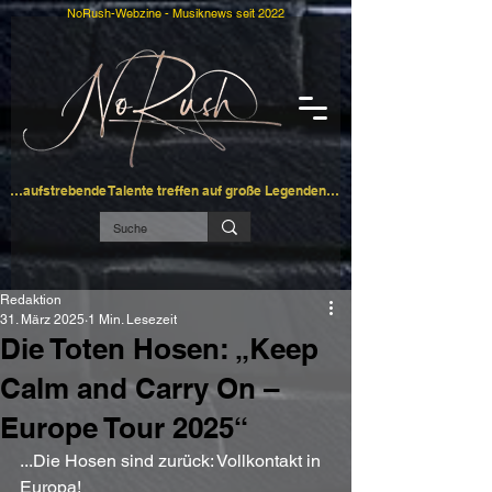
NoRush-Webzine - Musiknews seit 2022
…aufstrebende Talente treffen auf große Legenden…
Redaktion
31. März 2025
1 Min. Lesezeit
Die Toten Hosen: „Keep
Calm and Carry On –
Europe Tour 2025“
...Die Hosen sind zurück: Vollkontakt in 
Europa!