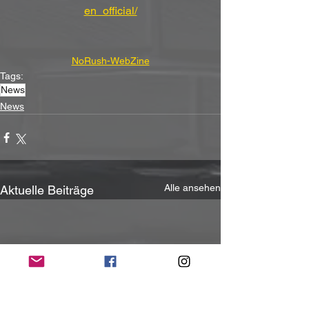
en_official/
NoRush-WebZine
Tags:
News
News
Alle ansehen
Aktuelle Beiträge