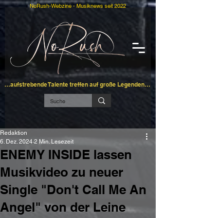
NoRush-Webzine - Musiknews seit 2022
…aufstrebende Talente treffen auf große Legenden…
Redaktion
6. Dez. 2024
2 Min. Lesezeit
ENEMY INSIDE lassen
Musikvideo zu neuer
Single "Don't Call Me An
Angel" von der Leine