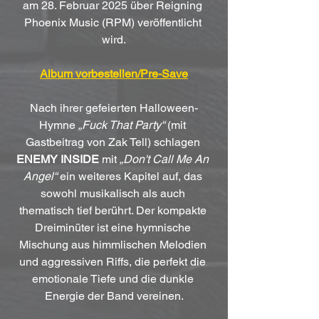
am 28. Februar 2025 über Reigning 
Phoenix Music (RPM) veröffentlicht 
wird.
Album vorbestellen/Pre-Save
Nach ihrer gefeierten Halloween-
Hymne 
„Fuck That Party“
 (mit 
Gastbeitrag von Zak Tell) schlagen 
ENEMY INSIDE
 mit 
„Don't Call Me An 
Angel“
 ein weiteres Kapitel auf, das 
sowohl musikalisch als auch 
thematisch tief berührt. Der kompakte 
Dreiminüter ist eine hymnische 
Mischung aus himmlischen Melodien 
und aggressiven Riffs, die perfekt die 
emotionale Tiefe und die dunkle 
Energie der Band vereinen.