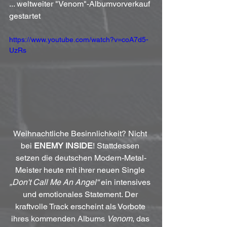
... weltweiter "Venom"-Albumvorverkauf 
gestartet
https://www.youtube.com/watch?v=coA7d5-
UzRs
Weihnachtliche Besinnlichkeit? Nicht 
bei 
ENEMY INSIDE
! Stattdessen 
setzen die deutschen Modern-Metal-
Meister heute mit ihrer neuen Single 
„Don't Call Me An Angel“
 ein intensives 
und emotionales Statement. Der 
kraftvolle Track erscheint als Vorbote 
ihres kommenden Albums 
Venom
, das 