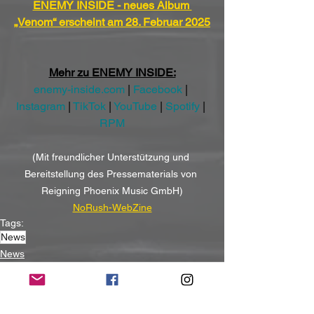
ENEMY INSIDE - neues Album 
„Venom“ erscheint am 28. Februar 2025
Mehr zu ENEMY INSIDE:
enemy-inside.com
 | 
Facebook
 | 
Instagram
 | 
TikTok
 | 
YouTube
 | 
Spotify
 | 
RPM
(Mit freundlicher Unterstützung und 
Bereitstellung des Pressematerials von 
Reigning Phoenix Music GmbH)
NoRush-WebZine
Tags:
News
News