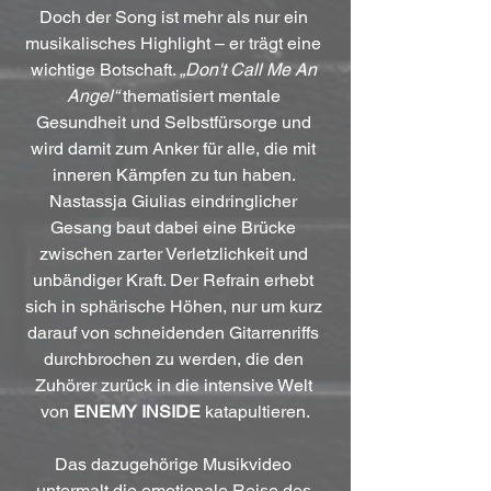
Doch der Song ist mehr als nur ein 
musikalisches Highlight – er trägt eine 
wichtige Botschaft. 
„Don't Call Me An 
Angel“
 thematisiert mentale 
Gesundheit und Selbstfürsorge und 
wird damit zum Anker für alle, die mit 
inneren Kämpfen zu tun haben. 
Nastassja Giulias eindringlicher 
Gesang baut dabei eine Brücke 
zwischen zarter Verletzlichkeit und 
unbändiger Kraft. Der Refrain erhebt 
sich in sphärische Höhen, nur um kurz 
darauf von schneidenden Gitarrenriffs 
durchbrochen zu werden, die den 
Zuhörer zurück in die intensive Welt 
von 
ENEMY INSIDE
 katapultieren.
Das dazugehörige Musikvideo 
untermalt die emotionale Reise des 