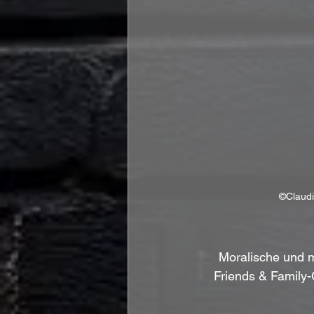
©Claudi
Moralische und 
Friends & Family-