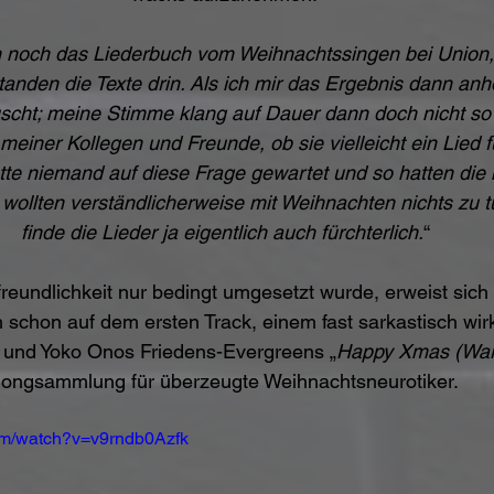
h noch das Liederbuch vom Weihnachtssingen bei Union, 
tanden die Texte drin. Als ich mir das Ergebnis dann anhö
uscht; meine Stimme klang auf Dauer dann doch nicht so
 meiner Kollegen und Freunde, ob sie vielleicht ein Lied 
tte niemand auf diese Frage gewartet und so hatten die
 wollten verständlicherweise mit Weihnachten nichts zu t
finde die Lieder ja eigentlich auch fürchterlich.
“
reundlichkeit nur bedingt umgesetzt wurde, erweist sich 
h schon auf dem ersten Track, einem fast sarkastisch wi
und Yoko Onos Friedens-Evergreens „
Happy Xmas (War 
ongsammlung für überzeugte Weihnachtsneurotiker. 
om/watch?v=v9rndb0Azfk