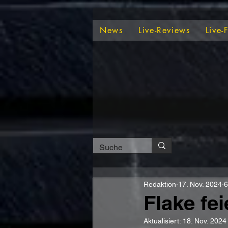
News
Live-Reviews
Live-
Redaktion
17. Nov. 2024
6
Flake fei
Aktualisiert:
18. Nov. 2024