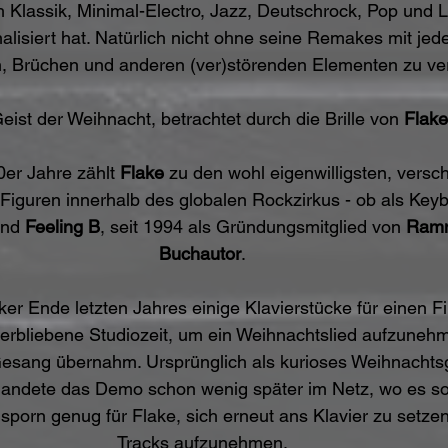
rch Klassik, Minimal-Electro, Jazz, Deutschrock, Pop und
alisiert hat. Natürlich nicht ohne seine Remakes mit je
 Brüchen und anderen (ver)störenden Elementen zu ver
eist der Weihnacht, betrachtet durch die Brille von 
Flake
er Jahre zählt 
Flake
 zu den wohl eigenwilligsten, vers
 Figuren innerhalb des globalen Rockzirkus - ob als Keyb
nd 
Feeling B
, seit 1994 als Gründungsmitglied von 
Ramm
Buchautor
. 
r Ende letzten Jahres einige Klavierstücke für einen Fil
 verbliebene Studiozeit, um ein Weihnachtslied aufzuneh
Gesang übernahm. Ursprünglich als kurioses Weihnachts
 landete das Demo schon wenig später im Netz, wo es so
sporn genug für Flake, sich erneut ans Klavier zu setze
Tracks aufzunehmen. 