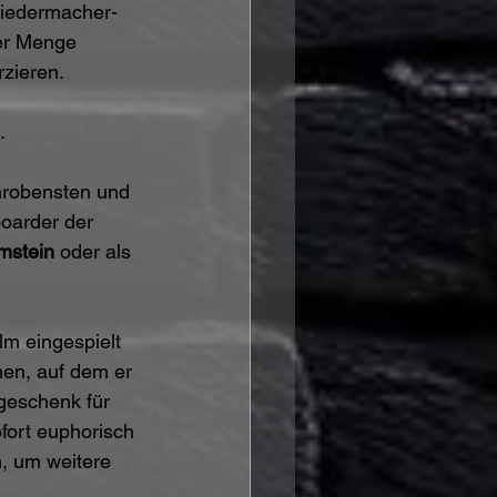
 Liedermacher-
der Menge 
zieren. 
.
chrobensten und 
oarder der 
stein
 oder als 
m eingespielt 
men, auf dem er 
geschenk für 
fort euphorisch 
n, um weitere 