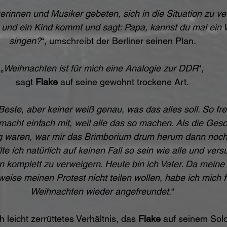
erinnen und Musiker gebeten, sich in die Situation zu ver
 und ein Kind kommt und sagt: Papa, kannst du mal ein 
singen?
“, umschreibt der Berliner seinen Plan. 
„
Weihnachten ist für mich eine Analogie zur DDR
“, 
sagt 
Flake
 auf seine gewohnt trockene Art. 
Beste, aber keiner weiß genau, was das alles soll. So fre
acht einfach mit, weil alle das so machen. Als die Gesc
ig waren, war mir das Brimborium drum herum dann noch 
te ich natürlich auf keinen Fall so sein wie alle und vers
 komplett zu verweigern. Heute bin ich Vater. Da meine 
weise meinen Protest nicht teilen wollen, habe ich mich fü
Weihnachten wieder angefreundet.
“ 
leicht zerrüttetes Verhältnis, das 
Flake
 auf seinem Sol