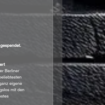
 gespendet.
ert 
der Berliner 
eliebtesten 
ganz eigene 
slos mit den 
estes 