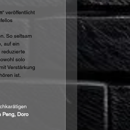
n
“ veröffentlicht 
ellos 
n. So seltsam 
, auf ein 
 reduzierte 
sowohl solo 
mit Verstärkung 
ören ist. 
chkarätigen 
n Peng, Doro 