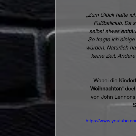
„
Zum Glück hatte ic
Fußballclub. Da s
selbst etwas enttä
So fragte ich einige
würden. Natürlich ha
keine Zeit. Andere
Wobei die Kinderf
Weihnachten
“ doc
von John Lennons 
S
https://www.youtube.c