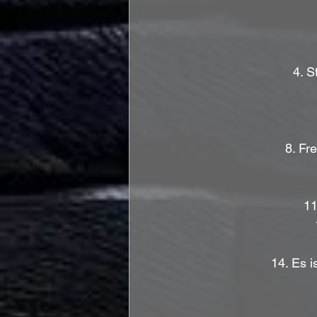
4. S
8. Fr
11
14. Es 