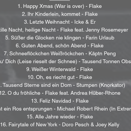
1. Happy Xmas (War is over) - Flake
2. Ihr Kinderlein, kommet - Flake
3. Letzte Weihnacht - Icke & Er
tille Nacht, heilige Nacht - Flake feat. Jenny Rosemeyer 
5. Süßer die Glocken nie klingen - Farin Urlaub
6. Guten Abend, schön Abend - Flake
7. Schneeflöckchen Weißröckchen - Käptn Peng
eu' Dich (Leise rieselt der Schnee) - Tausend Tonnen Obs
9. Weißer Winterwald - Flake
10. Oh, es riecht gut - Flake
. Tausend Sterne sind ein Dom - Stumpen (Knorkator)
12. O du fröhliche - Flake feat. Andrea Hüber-Rhone
13. Feliz Navidad - Flake
ist ein Ros entsprungen - Michael Robert Rhein (In Extr
15. Alle Jahre wieder - Flake
16. Fairytale of New York - Doro Pesch & Joey Kelly