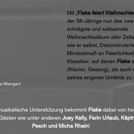
Mit „
Flake feiert Weihnachte
der 58-Jährige nun das zweif
schrägste und seltsamste 
Weihnachtsalbum aller Zeite
wie er selbst. Dekonstruierte
Mindestmaß an Feierlichkeit
Klassiker, auf denen 
Flake
 
(Klavier, Gesang), als auch 
seines engeren Umfelds zu h
a Weingart
musikalische Unterstützung bekommt 
Flake
 dabei von ho
Gästen wie unter anderen 
Joey Kelly, Farin Urlaub, Käpt
Pesch und Micha Rhein
!