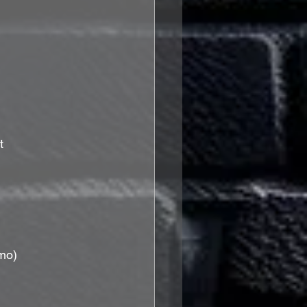
t
emo)