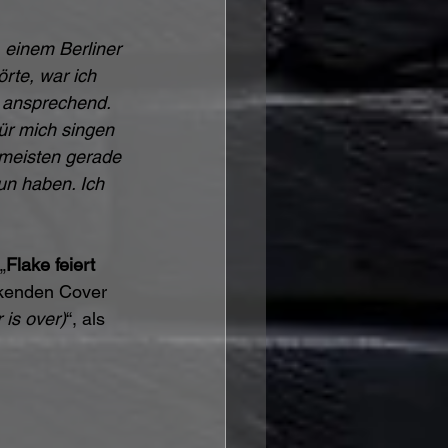
einem Berliner 
rte, war ich 
 ansprechend. 
für mich singen 
 meisten gerade 
un haben. Ich 
„
Flake feiert 
rkenden Cover 
is over)
“, als 