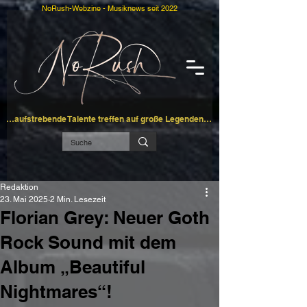
NoRush-Webzine - Musiknews seit 2022
…aufstrebende Talente treffen auf große Legenden…
Redaktion
23. Mai 2025
2 Min. Lesezeit
Florian Grey: Neuer Goth
Rock Sound mit dem
Album „Beautiful
Nightmares“!