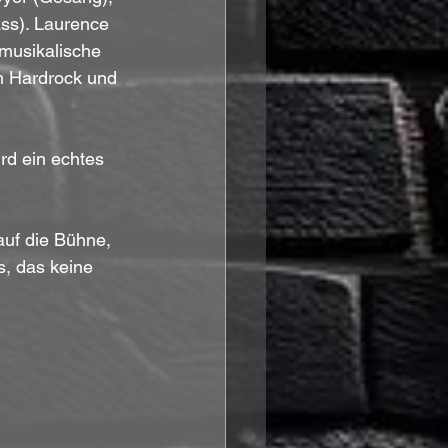
ss). Laurence 
 musikalische 
m Hardrock und 
rd ein echtes 
f die Bühne, 
s, das keine 