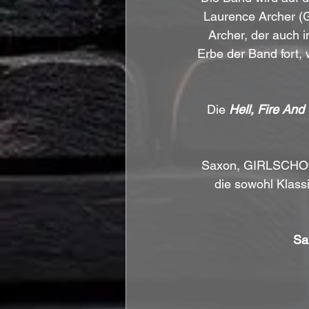
Laurence Archer (G
Archer, der auch i
Erbe der Band fort, 
Die 
Hell, Fire And 
Saxon, GIRLSCHOOL
die sowohl Klassi
Sa