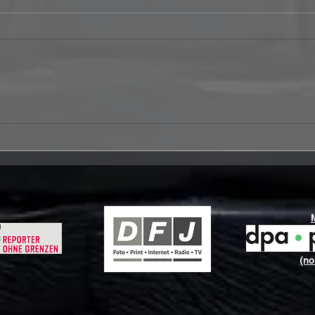
CROSSBONE SKULLY
TEM
kündigen mit „Condemned
„Arc
To Rock’n’Roll“ ein neues
neu
Hard-Rock-Kapitel an
Meta
(no