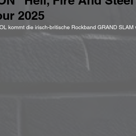
N "Hell, Fire And Steel
our 2025
L kommt die irisch-britische Rockband GRAND SLAM w