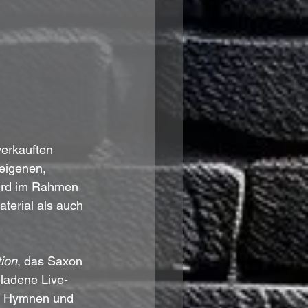
verkauften 
 eigenen, 
wird im Rahmen 
erial als auch 
ion
, das Saxon 
eladene Live-
en Hymnen und 