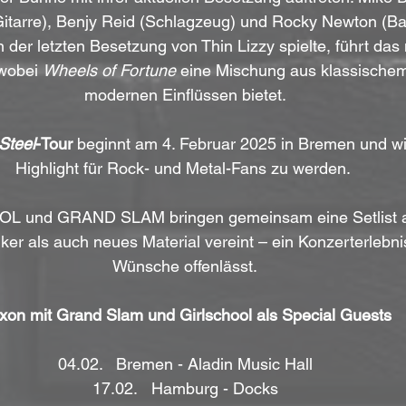
itarre), Benjy Reid (Schlagzeug) und Rocky Newton (Ba
n der letzten Besetzung von Thin Lizzy spielte, führt das
wobei 
Wheels of Fortune
 eine Mischung aus klassische
modernen Einflüssen bietet.
Steel
-Tour
 beginnt am 4. Februar 2025 in Bremen und wi
Highlight für Rock- und Metal-Fans zu werden. 
 und GRAND SLAM bringen gemeinsam eine Setlist au
ker als auch neues Material vereint – ein Konzerterlebni
Wünsche offenlässt.
xon mit Grand Slam und Girlschool als Special Guests
04.02.   Bremen - Aladin Music Hall
17.02.   Hamburg - Docks