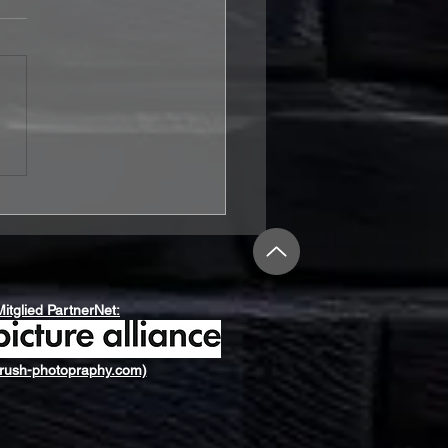
PERANCE legen mit
ani“ die Karten für ihr
es Symphonic-Power-
l-Kapitel
Mitglied PartnerNet:
rush-photopraphy.com)