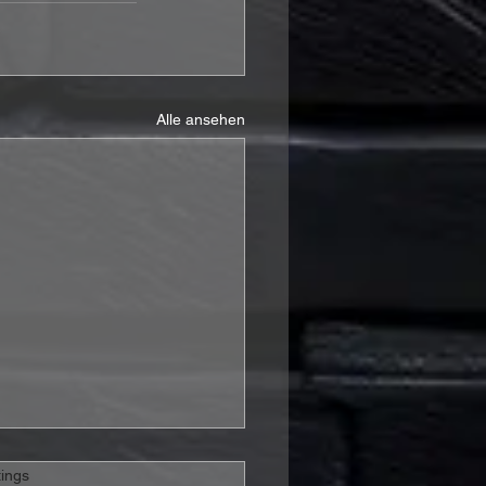
Alle ansehen
rtet.
ings