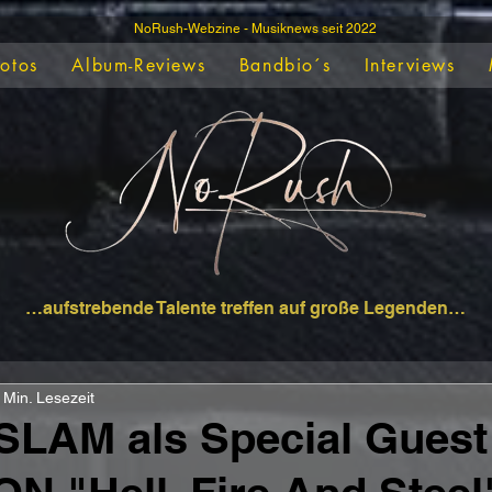
NoRush-Webzine - Musiknews seit 2022
Fotos
Album-Reviews
Bandbio´s
Interviews
…aufstrebende Talente treffen auf große Legenden…
 Min. Lesezeit
LAM als Special Guest