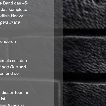
ie Band das 45-
 das komplette 
ritish Heavy 
gers in the 
sonderen 
stmals seit den 
t and Run
 und 
xon und der 
 dieser Tour ihr 
ist. 
Dyer (Gesang), 