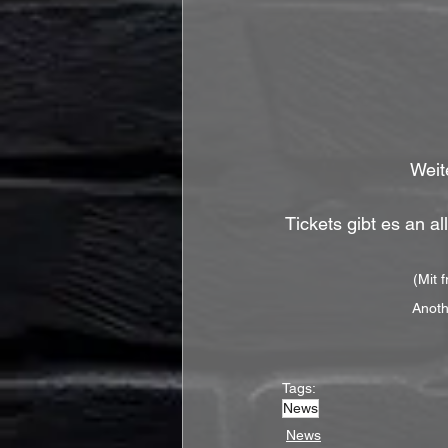
Weit
Tickets gibt es an a
(Mit 
Anoth
Tags:
News
News