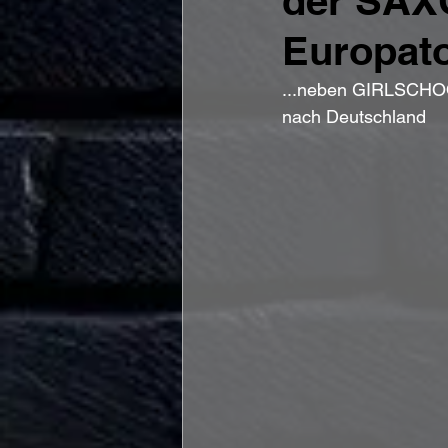
der SAXO
Europat
...neben GIRLSCHOO
nach Deutschland