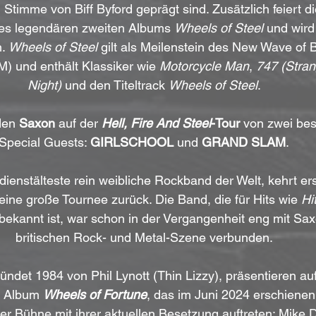
Stimme von Biff Byford geprägt sind. Zusätzlich feiert d
res legendären zweiten Albums 
Wheels of Steel
 und wird
. 
Wheels of Steel
 gilt als Meilenstein des New Wave of B
 und enthält Klassiker wie 
Motorcycle Man
, 
747 (Stran
Night)
 und den Titeltrack 
Wheels of Steel
.
den 
Saxon
 auf der 
Hell, Fire And Steel
-Tour
 von zwei be
Special Guests: 
GIRLSCHOOL
 und 
GRAND SLAM
.
 dienstälteste rein weibliche Rockband der Welt, kehrt er
ine große Tournee zurück. Die Band, die für Hits wie 
Hi
 bekannt ist, war schon in der Vergangenheit eng mit Sa
britischen Rock- und Metal-Szene verbunden.
ründet 1984 von Phil Lynott (Thin Lizzy), präsentieren auf
s Album 
Wheels of Fortune
, das im Juni 2024 erschienen 
er Bühne mit ihrer aktuellen Besetzung auftreten: Mike 