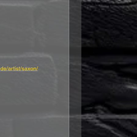
de/artist/saxon/