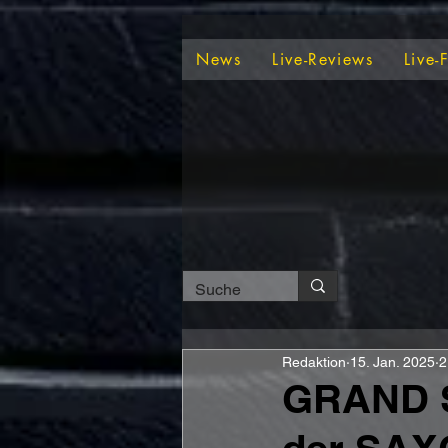
News
Live-Reviews
Live-
Redaktion
15. Jan. 2025
2
GRAND S