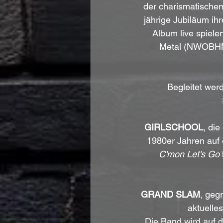
der charismatischen 
jährige Jubiläum ih
Album live spielen
Metal (NWOBHM)
Begleitet wer
GIRLSCHOOL
, die
1980er Jahren auf e
C'mon Let's Go
GRAND SLAM
, geg
aktuelle
Die Band wird auf d