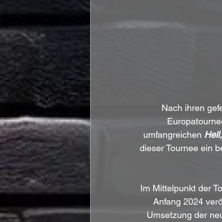
Nach ihren gefe
Europatournee
umfangreichen 
Hell
dieser Tournee ein 
Im Mittelpunkt der T
Anfang 2024 veröf
Umsetzung der neue