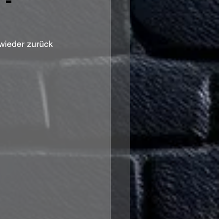
"-
ieder zurück 