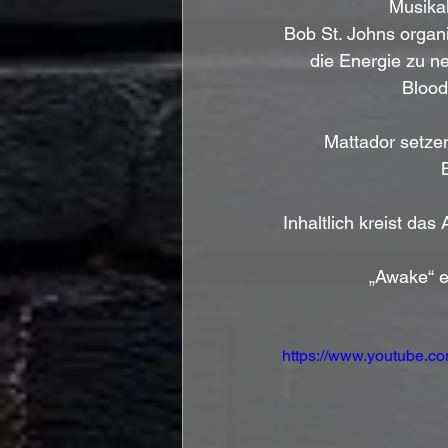
Musikal
Bob St. Johns orga
die Energie zu n
Blood
Mattador setzen
Inhaltlich kreist da
„Awake“ e
https://www.youtube.