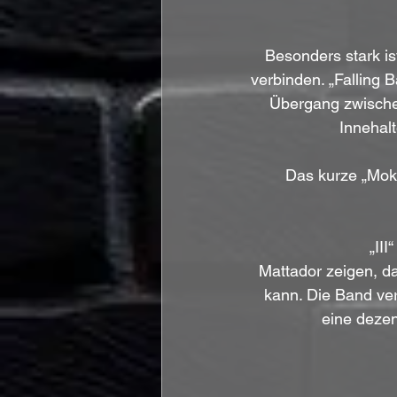
Besonders stark i
verbinden. „Falling B
Übergang zwische
Innehal
Das kurze „Moks
„III
Mattador zeigen, d
kann. Die Band ver
eine deze