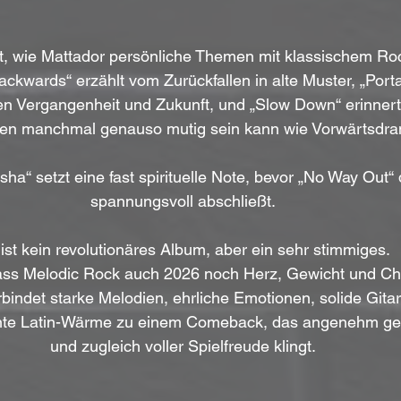
st, wie Mattador persönliche Themen mit klassischem Ro
ackwards“ erzählt vom Zurückfallen in alte Muster, „Portal
n Vergangenheit und Zukunft, und „Slow Down“ erinnert
ten manchmal genauso mutig sein kann wie Vorwärtsdran
ha“ setzt eine fast spirituelle Note, bevor „No Way Out“
spannungsvoll abschließt.
“ ist kein revolutionäres Album, aber ein sehr stimmiges. 
ass Melodic Rock auch 2026 noch Herz, Gewicht und Ch
bindet starke Melodien, ehrliche Emotionen, solide Gitar
nte Latin-Wärme zu einem Comeback, das angenehm ge
und zugleich voller Spielfreude klingt.