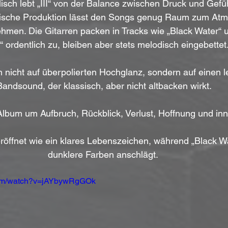
isch lebt „III“ von der Balance zwischen Druck und Gefüh
nische Produktion lässt den Songs genug Raum zum Atm
ehmen. Die Gitarren packen in Tracks wie „Black Water“ 
“ ordentlich zu, bleiben aber stets melodisch eingebettet.
 nicht auf überpolierten Hochglanz, sondern auf einen 
Bandsound, der klassisch, aber nicht altbacken wirkt.
s Album um Aufbruch, Rückblick, Verlust, Hoffnung und i
röffnet wie ein klares Lebenszeichen, während „Black Wa
dunklere Farben anschlägt. 
com/watch?v=jAYbywRgGOk