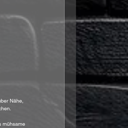
 über Nähe, 
chen. 
das mühsame 