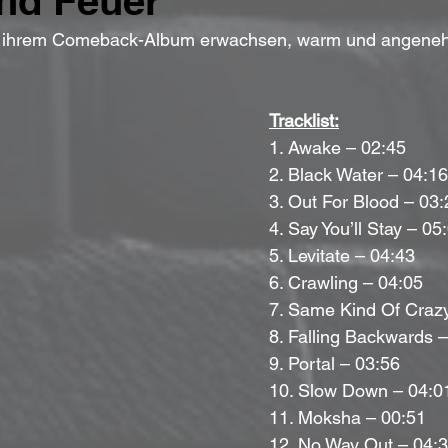
nd Feuer
uf ihrem Comeback-Album erwachsen, warm und angene
Tracklist:
1. Awake – 02:45  
2. Black Water – 04:16
3. Out For Blood – 03:
4. Say You’ll Stay – 05:
5. Levitate – 04:43  
6. Crawling – 04:05  
7. Same Kind Of Crazy
8. Falling Backwards –
9. Portal – 03:56  
10. Slow Down – 04:01
11. Moksha – 00:51  
12. No Way Out – 04: