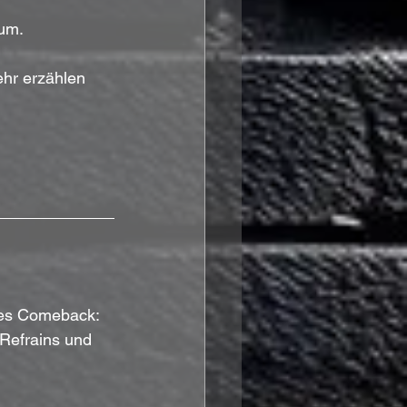
bum.
ehr erzählen 
ifes Comeback: 
Refrains und 