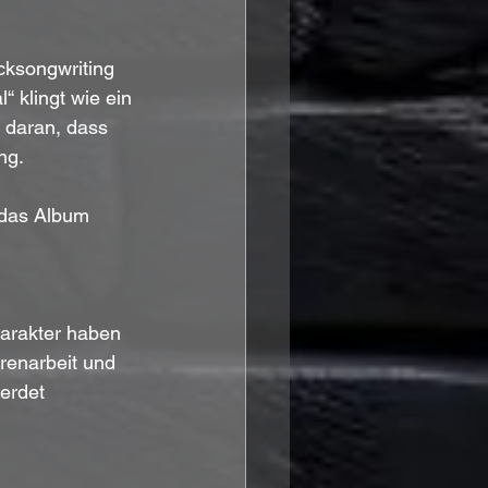
cksongwriting 
“ klingt wie ein 
 daran, dass 
g. 
 das Album 
arakter haben 
renarbeit und 
erdet 