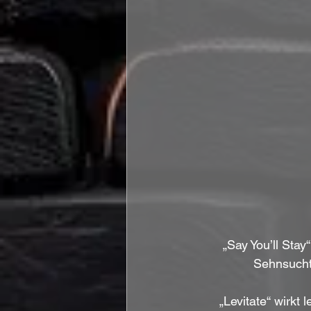
„Say You’ll Stay
Sehnsucht 
„Levitate“ wirkt