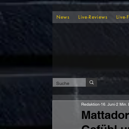
News
Live-Reviews
Live-
Redaktion
16. Juni
2 Min. 
Mattador