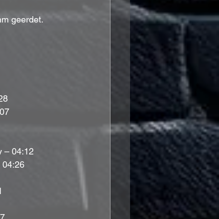
hm geerdet.
  
28  
07  
 – 04:12  
 04:26  
  
37