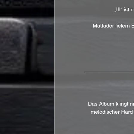
„III“ is
Mattador liefern 
Das Album klingt ni
melodischer Hard 