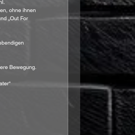
l. 
en, ohne ihnen 
und „Out For 
 
lebendigen 
nnere Bewegung. 
ter“ 