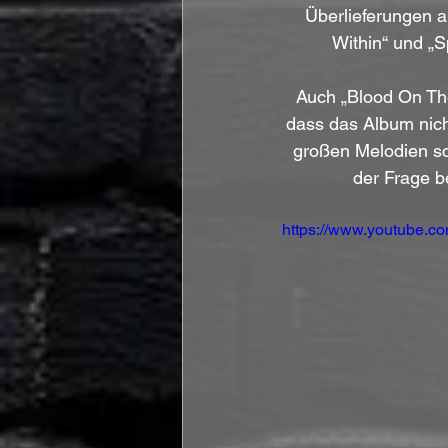
Überlieferungen a
Within“ und „S
Auch „Blood On The
dass das Album nich
großen Melodien sch
der Frage b
https://www.youtube.