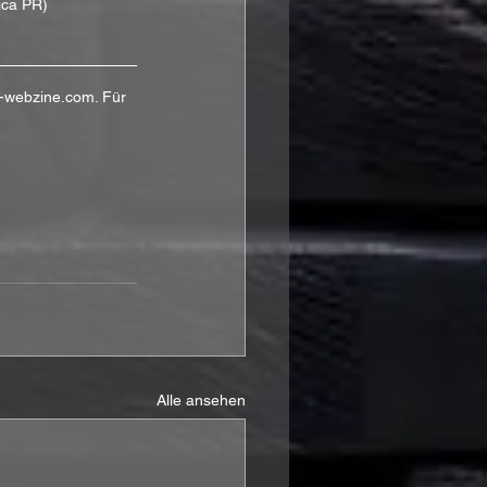
ica PR)
sh-webzine.com. Für 
Alle ansehen