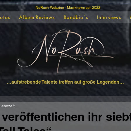
NoRush-Webzine - Musiknews seit 2022
Fotos
Album-Reviews
Bandbio´s
Interviews
…aufstrebende Talente treffen auf große Legenden…
Lesezeit
veröffentlichen ihr sieb