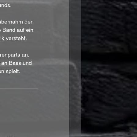
unds.
, übernahm den 
 Band auf ein 
k versteht.
renparts an. 
 an Bass und 
 spielt.