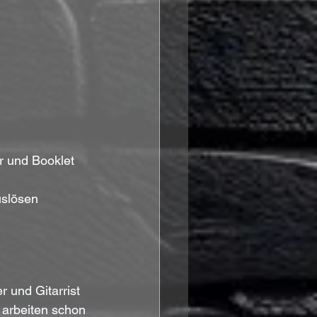
r und Booklet 
 
uslösen 
 und Gitarrist 
 arbeiten schon 