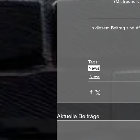
(Mit freundl
In diesem Beitrag sind Af
Tags:
News
News
Aktuelle Beiträge