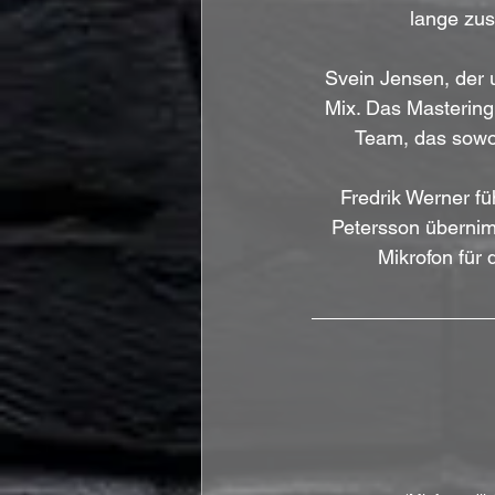
lange zu
Svein Jensen, der 
Mix. Das Mastering
Team, das sowoh
Fredrik Werner fü
Petersson übernim
Mikrofon für