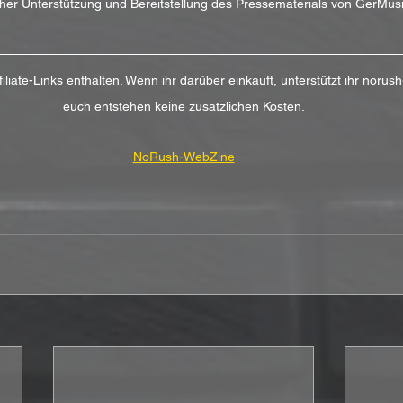
icher Unterstützung und Bereitstellung des Pressematerials von GerMus
filiate-Links enthalten. Wenn ihr darüber einkauft, unterstützt ihr noru
euch entstehen keine zusätzlichen Kosten.
NoRush-WebZine