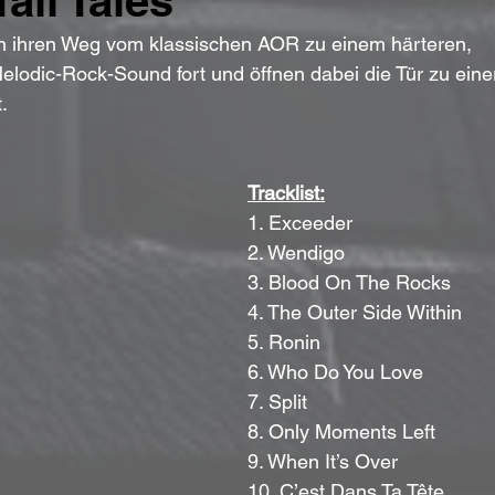
all Tales“
 ihren Weg vom klassischen AOR zu einem härteren, 
lodic-Rock-Sound fort und öffnen dabei die Tür zu eine
.
Tracklist:
1. Exceeder  
2. Wendigo  
3. Blood On The Rocks  
4. The Outer Side Within  
5. Ronin  
6. Who Do You Love  
7. Split  
8. Only Moments Left  
9. When It’s Over  
10. C’est Dans Ta Tête