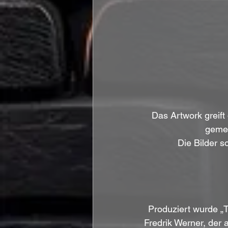
Das Artwork greift
gemei
Die Bilder s
Produziert wurde „
Fredrik Werner, der 