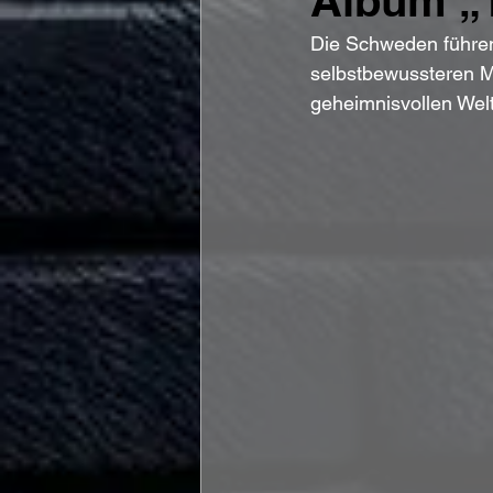
Album „T
Die Schweden führen
selbstbewussteren Me
geheimnisvollen Welt