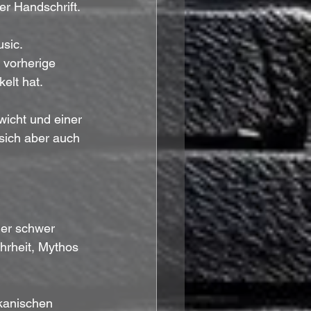
er Handschrift.
sic. 
 vorherige 
elt hat.
icht und einer 
sich aber auch 
der schwer 
hrheit, Mythos 
kanischen 