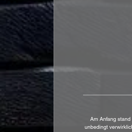
Am Anfang stand e
unbedingt verwirkli