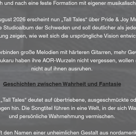
h und nach eine feste Formation mit eigener musikalisch
gust 2026 erscheint nun „Tall Tales“ über Pride & Joy Mu
te Studioalbum der Schweden und soll deutlicher als jede
ung zeigen, wie weit sich die ursprüngliche Vision entwick
binden große Melodien mit härteren Gitarren, mehr Gew
ukaru haben ihre AOR-Wurzeln nicht vergessen, wollen 
nicht auf ihnen ausruhen.
Geschichten zwischen Wahrheit und Fantasie
 „Tall Tales“ deutet auf übertriebene, ausgeschmückte o
en hin. Die Songtitel führen in eine Welt, in der sich Wa
und persönliche Wahrnehmung vermischen.
ft den Namen einer unheimlichen Gestalt aus nordameri