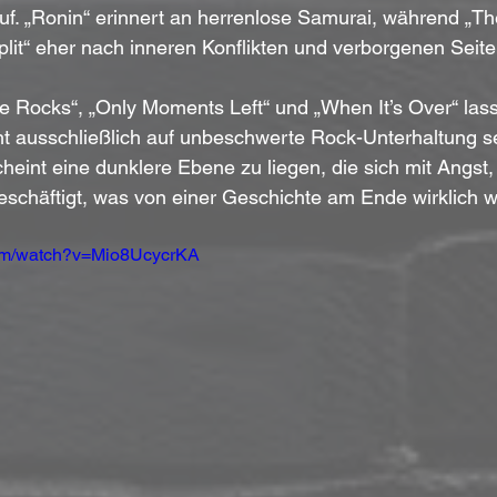
uf. „Ronin“ erinnert an herrenlose Samurai, während „Th
plit“ eher nach inneren Konflikten und verborgenen Seite
 Rocks“, „Only Moments Left“ und „When It’s Over“ las
t ausschließlich auf unbeschwerte Rock-Unterhaltung set
eint eine dunklere Ebene zu liegen, die sich mit Angst
eschäftigt, was von einer Geschichte am Ende wirklich wa
com/watch?v=Mio8UcycrKA