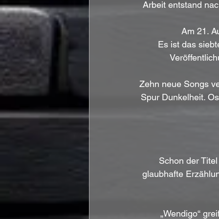
Arbeit entstand nac
Am 21. Au
Es ist das sieb
Veröffentlich
Zehn neue Songs ver
Spur Dunkelheit. Os
Schon der Titel
glaubhafte Erzählung
„Wendigo“ grei