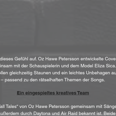
 dieses Gefühl auf. Oz Hawe Petersson entwickelte Cove
nsam mit der Schauspielerin und dem Model Eliza Sica.
ollen gleichzeitig Staunen und ein leichtes Unbehagen a
– passend zu den rätselhaften Themen der Songs.
Ein eingespieltes kreatives Team
Tall Tales“ von Oz Hawe Petersson gemeinsam mit Sänger
außerdem durch Daytona und Air Raid bekannt ist. Beide