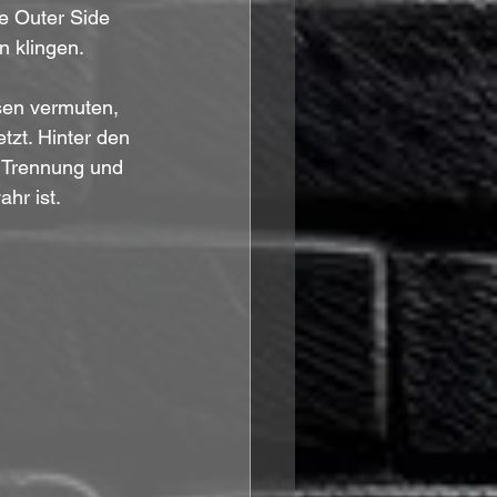
e Outer Side 
n klingen.
sen vermuten, 
zt. Hinter den 
, Trennung und 
hr ist.