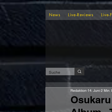
News
Live-Reviews
Live-
Redaktion
14. Juni
2 Min. 
Osukaru 