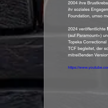
2004 ihre Brustkrebs 
ihr soziales Engagem
Foundation, umso meh
2024 veröffentlichte 
(auf Paramount+) un
Topeka Correctional 
TCF begleitet, der s
mitreißenden Version
https://www.youtube.