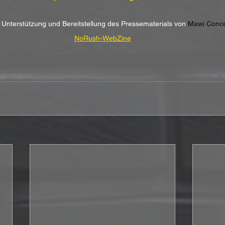
r Unterstützung und Bereitstellung des Pressematerials von 
Mawi Conc
NoRush-WebZine