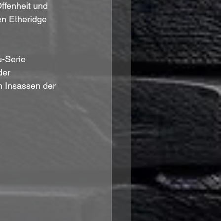
ffenheit und 
en Etheridge 
u-Serie 
der 
n Insassen der 