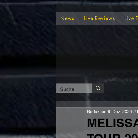
News
Live-Reviews
Live-
Redaktion
9. Dez. 2024
2 
MELISS