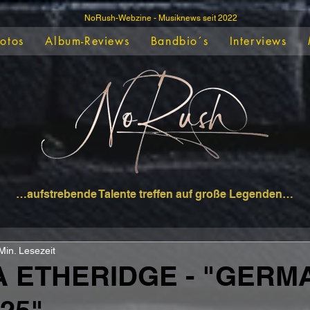
NoRush-Webzine - Musiknews seit 2022
Fotos
Album-Reviews
Bandbio´s
Interviews
…aufstrebende Talente treffen auf große Legenden…
Min. Lesezeit
A ETHERIDGE - "GERM