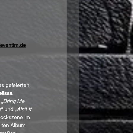
eventim.de
es gefeierten 
lissa 
 „
Bring Me 
s
“ und „
Ain't It 
Rockszene im 
erten Album 