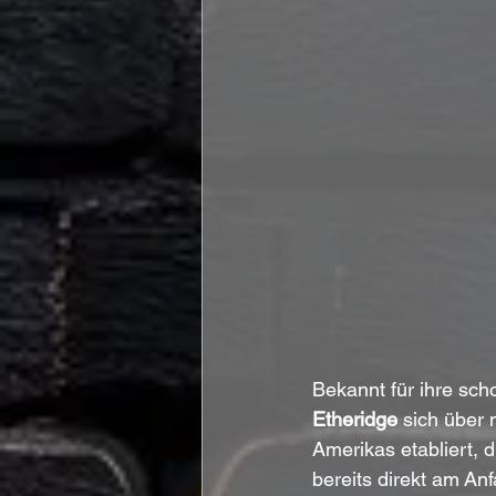
Bekannt für ihre sc
Etheridge 
sich über
Amerikas etabliert, 
bereits direkt am Anf