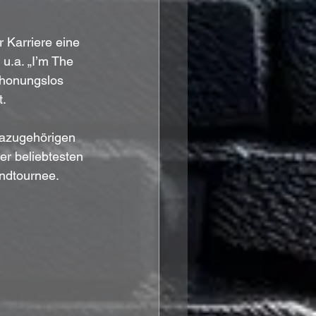
 Karriere eine 
u.a. „I’m The 
chonungslos 
. 
dazugehörigen 
er beliebtesten 
ndtournee.