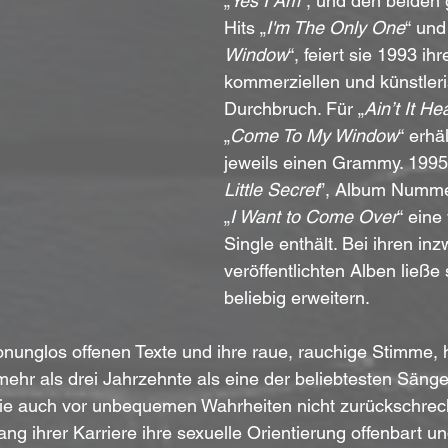
„
Yes I Am
“, und den beiden
Hits „
I'm The Only One
“ und
Window
“, feiert sie 1993 ihr
kommerziellen und künstler
Durchbruch. Für „
Ain’t It He
„
Come To My Window
“ erhäl
jeweils einen Grammy. 1995 
Little Secret
”, Album Nummer 
„
I Want to Come Over
“ eine
Single enthält. Bei ihren in
veröffentlichten Alben ließe 
beliebig erweitern.
honunglos offenen Texte und ihre raue, rauchige Stimme, 
 mehr als drei Jahrzehnte als eine der beliebtesten Säng
die auch vor unbequemen Wahrheiten nicht zurückschreck
ang ihrer Karriere ihre sexuelle Orientierung offenbart u