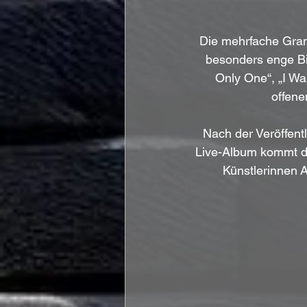
Die mehrfache Gramm
besonders enge Bin
Only One“, „I W
offene
Nach der Veröffent
Live-Album kommt di
Künstlerinnen