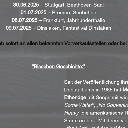
30.06.2025
 – Stuttgart, Beethoven-Saal
01.07.2025
 – Bremen, Seebühne
08.07.2025
 – Frankfurt, Jahrhunderthalle
09.07.2025
 – Dinslaken, Fantastival Dinslaken
ab sofort an allen bekannten Vorverkaufsstellen oder bei 
"Bisschen Geschichte:"
Seit der Veröffentlichung ihr
Debutalbums in 1988 hat 
Me
Etheridge
 mit Songs mit wie
Some Water
“, „
No Souvenir
Heavy
“ die amerikanische 
Sturm erobert. Mit ihrem vi