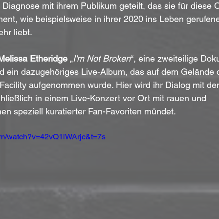
Diagnose mit ihrem Publikum geteilt, das sie für diese O
ent, wie beispielsweise in ihrer 2020 ins Leben gerufen
r liebt.
Melissa Etheridge
 „
I'm Not Broken
“, eine zweiteilige Dok
d ein dazugehöriges Live-Album, das auf dem Gelände 
Facility aufgenommen wurde. Hier wird ihr Dialog mit de
chließlich in einem Live-Konzert vor Ort mit rauen und 
en speziell kuratierter Fan-Favoriten mündet. 
com/watch?v=42vQ1lWArjc&t=7s