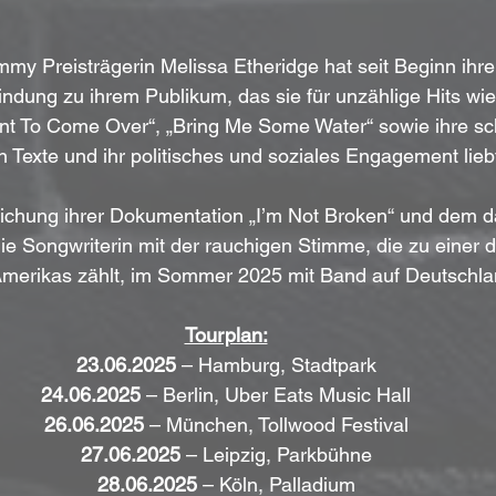
y Preisträgerin Melissa Etheridge hat seit Beginn ihrer
dung zu ihrem Publikum, das sie für unzählige Hits wie 
ant To Come Over“, „Bring Me Some Water“ sowie ihre s
n Texte und ihr politisches und soziales Engagement liebt
lichung ihrer Dokumentation „I’m Not Broken“ und dem 
e Songwriterin mit der rauchigen Stimme, die zu einer d
 Amerikas zählt, im Sommer 2025 mit Band auf Deutschla
Tourplan:
23.06.2025
 – Hamburg, Stadtpark
24.06.2025
 – Berlin, Uber Eats Music Hall
26.06.2025
 – München, Tollwood Festival
27.06.2025
 – Leipzig, Parkbühne
28.06.2025
 – Köln, Palladium