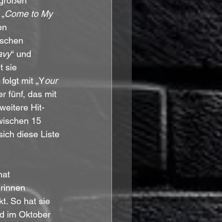
 großen 
 „
Come to My 
en 
ischen 
avy
“ und 
t sie 
folgt mit „Y
our 
fünf, das mit 
 weitere Hit-
zwischen 15 
sich diese Liste 
hat 
erinnen 
t. So hat sie 
nd im Oktober 