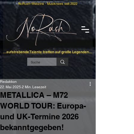
NoRush-Webzine - Musiknews seit 2022
…aufstrebende Talente treffen auf große Legenden…
Redaktion
22. Mai 2025
2 Min. Lesezeit
METALLICA – M72
WORLD TOUR: Europa-
und UK-Termine 2026
bekanntgegeben!