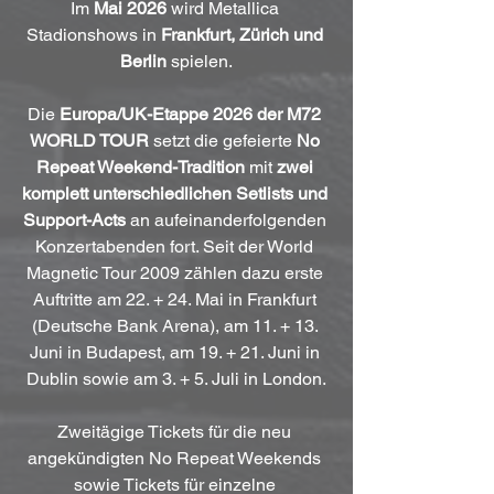
Im 
Mai 2026
 wird Metallica 
Stadionshows in 
Frankfurt, Zürich und 
Berlin
 spielen.
Die 
Europa/UK-Etappe 2026 der M72 
WORLD TOUR
 setzt die gefeierte 
No 
Repeat Weekend-Tradition
 mit 
zwei 
komplett unterschiedlichen Setlists und 
Support-Acts
 an aufeinanderfolgenden 
Konzertabenden fort. Seit der World 
Magnetic Tour 2009 zählen dazu erste 
Auftritte am 22. + 24. Mai in Frankfurt 
(Deutsche Bank Arena), am 11. + 13. 
Juni in Budapest, am 19. + 21. Juni in 
Dublin sowie am 3. + 5. Juli in London.
Zweitägige Tickets für die neu 
angekündigten No Repeat Weekends 
sowie Tickets für einzelne 