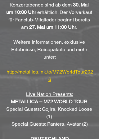
Konzertabende sind ab dem 
30. Mai 
um 10:00 Uhr
 erhältlich. Der Vorverkauf 
für Fanclub-Mitglieder beginnt bereits 
am 
27. Mai um 11:00 Uhr
. 
Weitere Informationen, exklusive 
Erlebnisse, Reisepakete und mehr 
unter:
http://metallica.lnk.to/M72WorldTour202
6
Live Nation Presents:
METALLICA – M72 WORLD TOUR 
Special Guests: Gojira, Knocked Loose 
(1) 
Special Guests: Pantera, Avatar (2)
DEUTSCHLAND