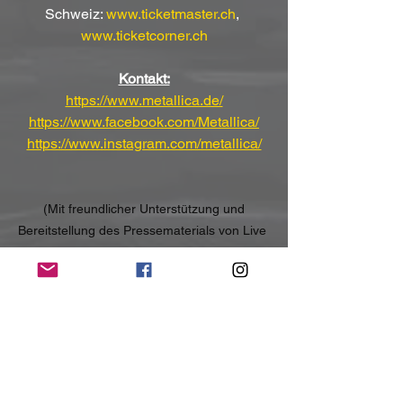
Schweiz: 
www.ticketmaster.ch
, 
www.ticketcorner.ch
Kontakt:
https://www.metallica.de/
https://www.facebook.com/Metallica/
https://www.instagram.com/metallica/
(Mit freundlicher Unterstützung und 
Bereitstellung des Pressematerials von Live 
Nation)
NoRush-WebZine
Tags:
News
News