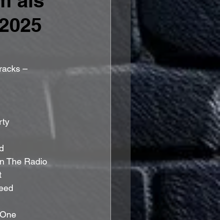
m als
 2025
racks – 
rty
d
 On The Radio
t
Need
 One