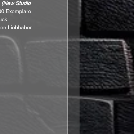
 (New Studio 
500 Exemplare 
ck. 
den Liebhaber 