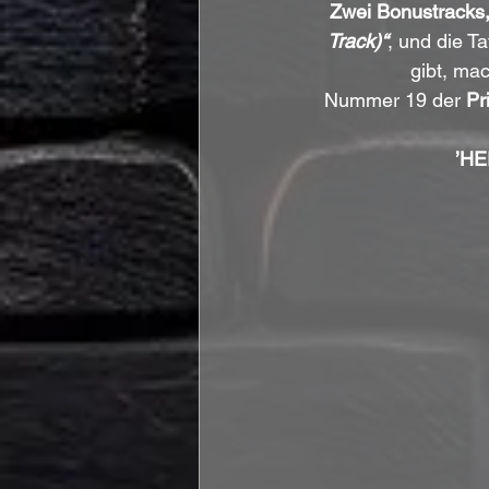
Zwei Bonustracks,
Track)“
, und die T
gibt, ma
Nummer 19 der 
Pr
’H