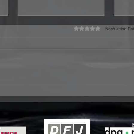
Mit 0 von 5 Sternen bewe
Noch keine Rat
Ferris & Sylvester – „It's A
ANTH
Joy To Be Alive“ Review:
Vide
Wenn Hoffnung mehr ist als
„Eve
ein schönes Wort