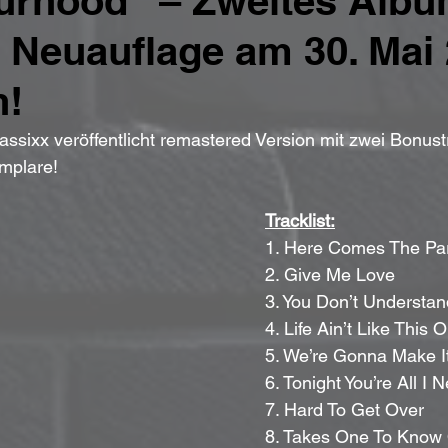
rhood“ – Zweites Albu
te Neuauflage am 30. Mai
h!
assixx veröffentlicht remastered Version mit zwei Bonust
emplare!
Tracklist:
1. Here Comes The Pa
2. Give Me Love
3. You Don’t Understan
4. Life Ain’t Like This
5. We’re Gonna Make I
6. Tonight You’re All I 
7. Hard To Get Over
8. Takes One To Know