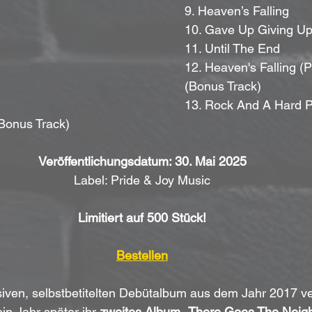
9. Heaven’s Falling
10. Gave Up Giving U
11. Until The End
12. Heaven's Falling (P
(Bonus Track)
13. Rock And A Hard P
(Bonus Track)
Veröffentlichungsdatum: 30. Mai 2025
Label: Pride & Joy Music
Limitiert auf 500 Stück!
Bestellen
iven, selbstbetitelten Debütalbum aus dem Jahr 2017 ver
ein Jahr später ihr 
zweites Album „There Goes The Neig