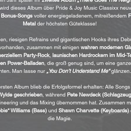
 wird dieses Album über Pride & Joy Music Classixx neuver
ei Bonus-Songs
 voller energiegeladenem, mitreißendem 
F
Metal
 der höchsten Güteklasse!
en, riesigen Refrains und gigantischen Hooks ihres Deb
 vorhanden, zusammen mit einigen 
wahren modernen G
erziellem Party-Rock
, 
launischen Hardrockern im Mid-
den Power-Balladen
, die groß genug sind, um eine ganze
hten. Man lasse nur 
„You Don’t Understand Me“
 glänze
sten Album blieb die Erfolgsformel erhalten: Alle Song
ylde geschrieben
, während 
Pete Newdeck (Schlagzeug
gineering und das Mixing übernommen hat. Zusammen mi
bbie“ Williams (Bass)
 und 
Shawn Charvette (Keyboards) 
die Magie.