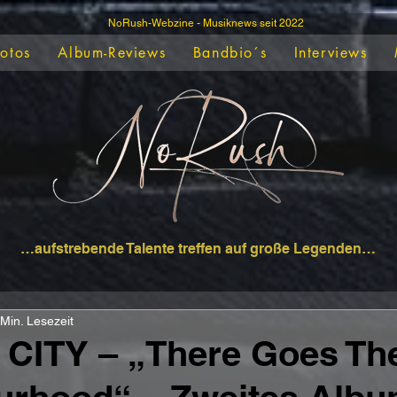
NoRush-Webzine - Musiknews seit 2022
Fotos
Album-Reviews
Bandbio´s
Interviews
…aufstrebende Talente treffen auf große Legenden…
 Min. Lesezeit
 CITY – „There Goes Th