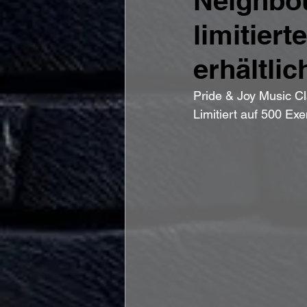
Neighbou
limitier
erhältlic
Pride & Joy Music Cl
Limitiert auf 500 Ex