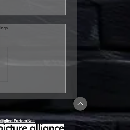
rtet.
ings
RAX veröffentlichen
o zur neuen Single
rybody’s Got A Plan“
Mitglied PartnerNet: