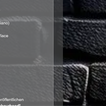
p
iano) 
lace 
öffentlichen 
hbourhood“
.