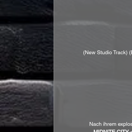
(New Studio Track) 
Nach ihrem explos
MIDNITE CITY
 