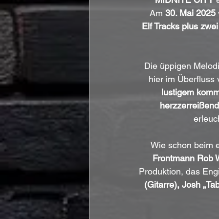
Am 
30. Mai 2025
Elf Tracks plus zw
Die üppigen Melodi
hier im Überfluss
lustigem komm
herzzerreißen
erleuc
Wie schon beim er
Frontmann Rob W
Produktion, das En
(Gitarre), Josh „Ta