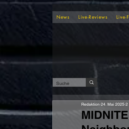
News
Live-Reviews
Live-
Redaktion
24. Mai 2025
2
MIDNITE