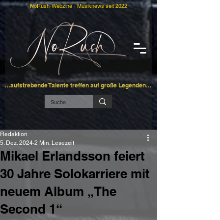
NoRush-Webzine - Musiknews seit 2022
…aufstrebende Talente treffen auf große Legenden…
Redaktion
5. Dez. 2024
2 Min. Lesezeit
Mikael Erlandsson feiert
30 Jahre Solokarriere mit
neuem Album „The
Second 1“