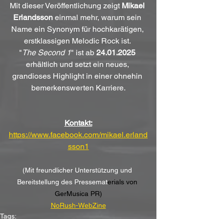
Mit dieser Veröffentlichung zeigt 
Mikael 
Erlandsson
 einmal mehr, warum sein 
Name ein Synonym für hochkarätigen, 
erstklassigen Melodic Rock ist. 
"
The Second 1
" ist ab 
24.01.2025 
erhältlich und setzt ein neues, 
grandioses Highlight in einer ohnehin 
bemerkenswerten Karriere.
Kontakt:
https://www.facebook.com/mikael.erland
sson1
(Mit freundlicher Unterstützung und 
Bereitstellung des Pressemat
erials von 
GerMusica PR)
NoRush-WebZine
Tags: