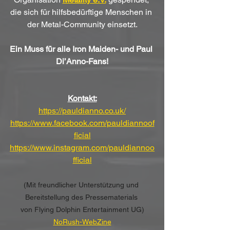
die sich für hilfsbedürftige Menschen in 
der Metal-Community einsetzt.
Ein Muss für alle Iron Maiden- und Paul 
Di’Anno-Fans!
Kontakt:
https://pauldianno.co.uk/
https://www.facebook.com/pauldiannoof
ficial
https://www.instagram.com/pauldiannoo
fficial
(Mit freundlicher Unterstützung und 
Bereitstellung des Pressematerials 
von Flying Dolphin Entertainment UG)
NoRush-WebZine