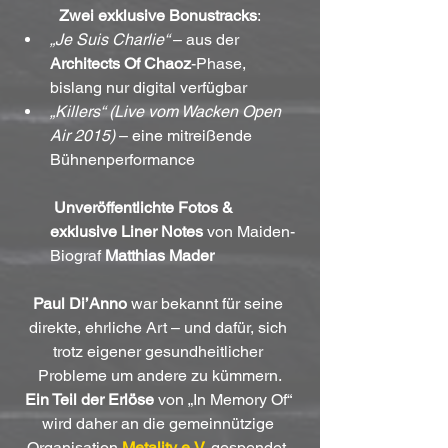
Zwei exklusive Bonustracks
:
„Je Suis Charlie“
 – aus der 
Architects Of Chaoz
-Phase, 
bislang nur digital verfügbar
„Killers“ (Live vom Wacken Open 
Air 2015)
 – eine mitreißende 
Bühnenperformance
Unveröffentlichte Fotos & 
exklusive Liner Notes
 von Maiden-
Biograf 
Matthias Mader
Paul Di’Anno
 war bekannt für seine 
direkte, ehrliche Art – und dafür, sich 
trotz eigener gesundheitlicher 
Probleme um andere zu kümmern.
Ein Teil der Erlöse
 von „In Memory Of“ 
wird daher an die gemeinnützige 
Organisation 
Metality e.V.
 gespendet, 