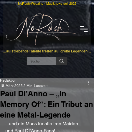
NoRush-Webzine - Musiknews seit 2022
…aufstrebende Talente treffen auf große Legenden…
Redaktion
18. März 2025
2 Min. Lesezeit
Paul Di’Anno – „In
Memory Of“: Ein Tribut an
eine Metal-Legende
...und ein Muss für alle Iron Maiden- 
und Paul Di’Anno-Fans!