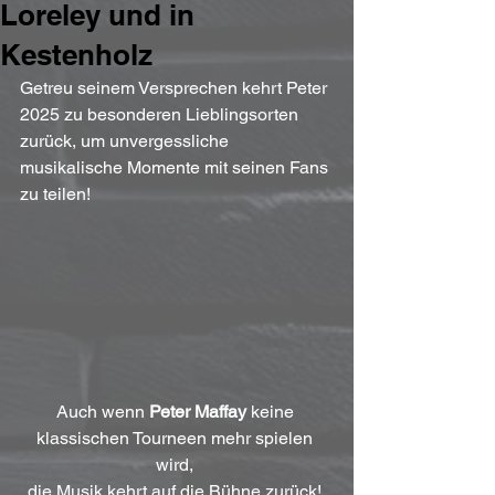
Loreley und in
Kestenholz
Getreu seinem Versprechen kehrt Peter 
2025 zu besonderen Lieblingsorten 
zurück, um unvergessliche 
musikalische Momente mit seinen Fans 
zu teilen!
Auch wenn 
Peter Maffay
 keine 
klassischen Tourneen mehr spielen 
wird, 
die Musik kehrt auf die Bühne zurück! 