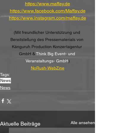
https://www.maffay.de
https://www.facebook.com/Maffay.de
https://www.instagram.com/maffay.de
(Mit freundlicher Unterstützung und 
Bereitstellung des Pressematerials von 
Känguruh Production Konzertagentur 
GmbH & 
Think Big Event- und 
Veranstaltungs- GmbH
)
NoRush-WebZine
Tags:
News
News
Alle ansehen
Aktuelle Beiträge