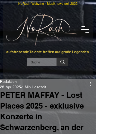
NoRush-Webzine - Musiknews seit 2022
…aufstrebende Talente treffen auf große Legenden…
Redaktion
28. Apr. 2025
1 Min. Lesezeit
PETER MAFFAY - Lost
Places 2025 - exklusive
Konzerte in
Schwarzenberg, an der