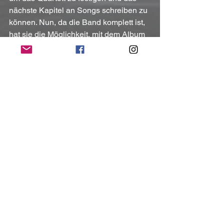
nächste Kapitel an Songs schreiben zu 
können. Nun, da die Band komplett ist, 
hat sie die Möglichkeit, mit dem Album 
auf Tour zu gehen und an so vielen 
Orten wie möglich zu spielen.
Kontakt:
https://www.facebook.com/PowellPayne
Project/
(Mit freundlicher Unterstützung und 
Bereitstellung des Pressematerials von 
Frontiers Music srl)
NoRush-WebZine
Tags:
News