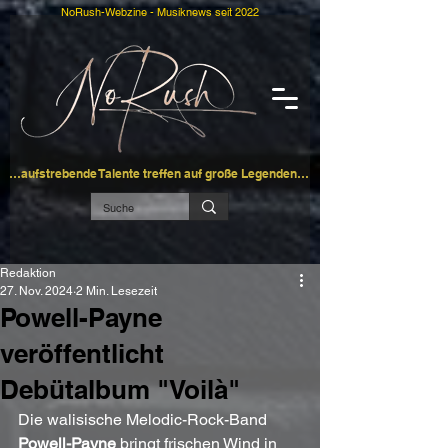
NoRush-Webzine - Musiknews seit 2022
…aufstrebende Talente treffen auf große Legenden…
Redaktion
27. Nov. 2024
2 Min. Lesezeit
Powell-Payne
veröffentlicht
Debütalbum "Voilà"
Die walisische Melodic-Rock-Band 
Powell-Payne
 bringt frischen Wind in 