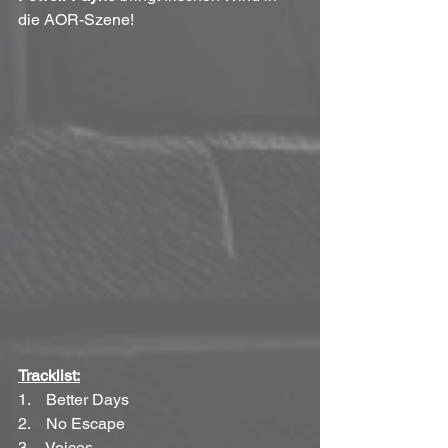
die AOR-Szene!
Tracklist:
1.    Better Days
2.    No Escape
3.    Voices