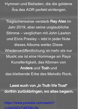
Hymnen und Balladen, die die goldene 
Ära des AOR perfekt einfangen.
Tragischerweise verstarb 
Ray Alex
 im 
Jahr 2019, aber seine unglaubliche 
Stimme – verglichen mit John Lawton 
und Elvis Presley – lebt in jeder Note 
dieses Albums weiter. Diese 
Wiederveröffentlichung ist mehr als nur 
Musik; sie ist eine Hommage an Rays 
Kunstfertigkeit, das Können von 
Anders
 und 
Tosh
 und 
das bleibende Erbe des Melodic Rock. 
Lasst euch von „In Truth We Trust“ 
dorthin zurückbringen, wo alles begann.
https://www.youtube.com/watch?
v=VmOIZzTdj0Y&t=5s