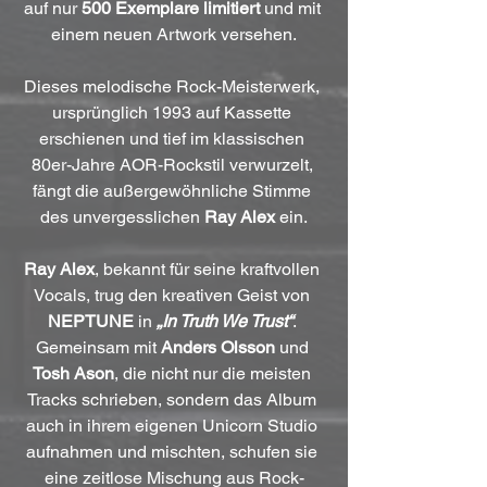
auf nur 
500 Exemplare limitiert
 und mit 
einem neuen Artwork versehen.
Dieses melodische Rock-Meisterwerk, 
ursprünglich 1993 auf Kassette 
erschienen und tief im klassischen 
80er-Jahre AOR-Rockstil verwurzelt, 
fängt die außergewöhnliche Stimme 
des unvergesslichen 
Ray Alex
 ein.
Ray Alex
, bekannt für seine kraftvollen 
Vocals, trug den kreativen Geist von 
NEPTUNE
 in 
„In Truth We Trust“
. 
Gemeinsam mit 
Anders Olsson
 und 
Tosh Ason
, die nicht nur die meisten 
Tracks schrieben, sondern das Album 
auch in ihrem eigenen Unicorn Studio 
aufnahmen und mischten, schufen sie 
eine zeitlose Mischung aus Rock-