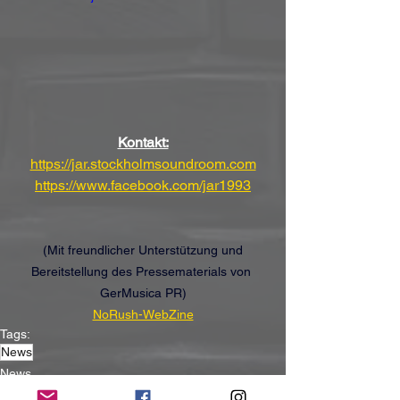
Kontakt:
https://jar.stockholmsoundroom.com
https://www.facebook.com/jar1993
(Mit freundlicher Unterstützung und 
Bereitstellung des Pressematerials von 
GerMusica PR)
NoRush-WebZine
Tags:
News
News