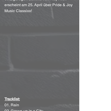
erscheint am 25. April über Pride & Joy 
Music Classixx!
Tracklist:
01. Rain 
02. Grown up in a City