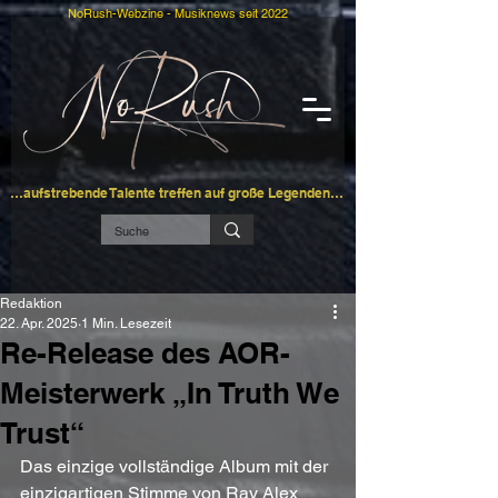
NoRush-Webzine - Musiknews seit 2022
…aufstrebende Talente treffen auf große Legenden…
Redaktion
22. Apr. 2025
1 Min. Lesezeit
Re-Release des AOR-
Meisterwerk „In Truth We
Trust“
Das einzige vollständige Album mit der 
einzigartigen Stimme von Ray Alex 