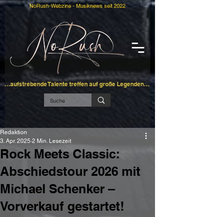
NoRush-Webzine - Musiknews seit 2022
…aufstrebende Talente treffen auf große Legenden…
Redaktion
3. Apr. 2025
2 Min. Lesezeit
Rock Meets Classic:
Abschiedstour 2026 mit
Michael Schenker –
Vorverkauf gestartet!