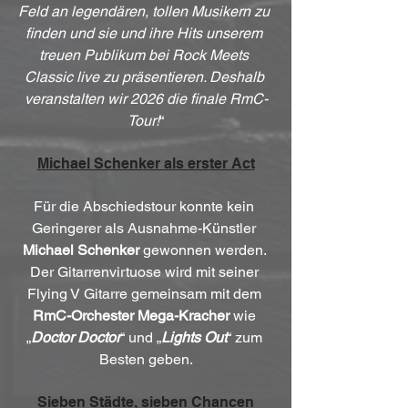
Feld an legendären, tollen Musikern zu 
finden und sie und ihre Hits unserem 
treuen Publikum bei Rock Meets 
Classic live zu präsentieren. Deshalb 
veranstalten wir 2026 die finale RmC-
Tour!
“
Michael Schenker als erster Act
Für die Abschiedstour konnte kein 
Geringerer als Ausnahme-Künstler
Michael Schenker
 gewonnen werden. 
Der Gitarrenvirtuose wird mit seiner 
Flying V Gitarre gemeinsam mit dem 
RmC-Orchester Mega-Kracher
 wie 
„
Doctor Doctor
“ und „
Lights Out
“ zum 
Besten geben.
Sieben Städte, sieben Chancen