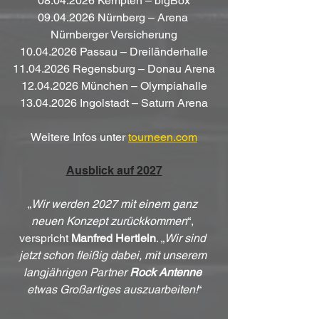
08.04.2026 Kempten – bigBox
09.04.2026 Nürnberg – Arena 
Nürnberger Versicherung
10.04.2026 Passau – Dreiländerhalle
11.04.2026 Regensburg – Donau Arena
12.04.2026 München – Olympiahalle
13.04.2026 Ingolstadt – Saturn Arena
Weitere Infos unter 
tourneen.com
Ausblick auf 2027
„
Wir werden 2027 mit einem ganz 
neuen Konzept zurückkommen
“, 
verspricht 
Manfred Hertlein
. „
Wir sind 
jetzt schon fleißig dabei, mit unserem 
langjährigen Partner 
Rock Antenne
etwas Großartiges auszuarbeiten!
“