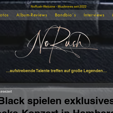
NoRush-Webzine - Musiknews seit 2022
Fotos
Album-Reviews
Bandbio´s
Interviews
…aufstrebende Talente treffen auf große Legenden…
Lesezeit
Black spielen exklusive