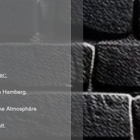
r: 
h Hamberg. 
che Atmosphäre 
tt.