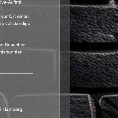
e-Auftritt. 
vor Ort einen 
as vollständige 
nd Besucher 
ntspannter 
42 Hamberg