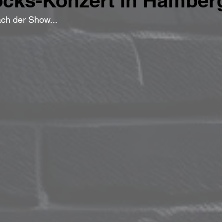
ocks-Konzert in Hamber
ach der Show...