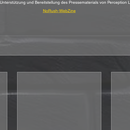
r Unterstützung und Bereitstellung des Pressematerials von Perception
NoRush-WebZine