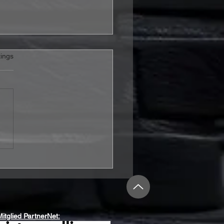
rtet.
ings
e Hogarth legt „Ice
m Genius“ als Deluxe
ion neu auf
Mitglied PartnerNet: