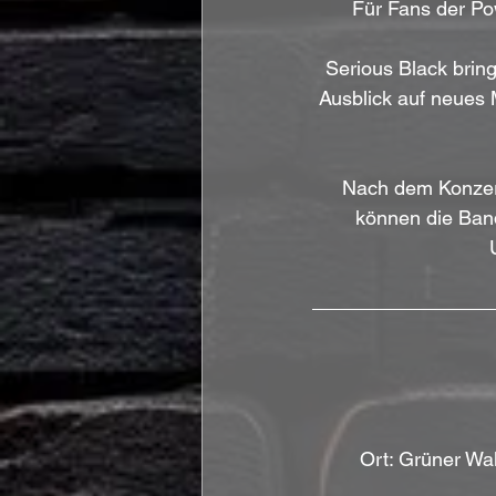
Für Fans der Pow
Serious Black bri
Ausblick auf neues M
Nach dem Konzert
können die Ban
Ort: Grüner Wa