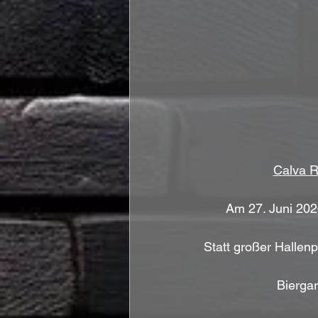
Calva R
Am 27. Juni 202
Statt großer Hallen
Bierga