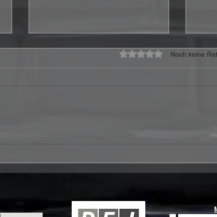
Mit 0 von 5 Sternen bewe
Noch keine Rat
ACCEPT veröffentlichen
Stev
Neuaufnahme von „Save
Crea
Us“
Edit