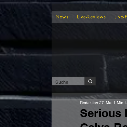
News
Live-Reviews
Live-
Redaktion
27. Mai
1 Min. 
Serious 