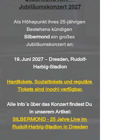
Jubiläumskonzert 2027
Als Höhepunkt ihres 25-jährigen 
Bestehens kündigen 
Silbermond
 ein großes 
Jubiläumskonzert an:
19. Juni 2027
 – 
Dresden, Rudolf-
Harbig-Stadion
Hardtickets, Sozialtickets und reguläre 
Tickets sind (noch) verfügbar.
Alle Info´s über das Konzert findest Du 
in unserem Artikel:
SILBERMOND - 25 Jahre Live im 
Rudolf-Harbig-Stadion in Dresden