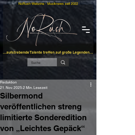
NoRush-Webzine - Musiknews seit 2022
…aufstrebende Talente treffen auf große Legenden…
Redaktion
21. Nov. 2025
2 Min. Lesezeit
Silbermond
veröffentlichen streng
limitierte Sonderedition
von „Leichtes Gepäck“