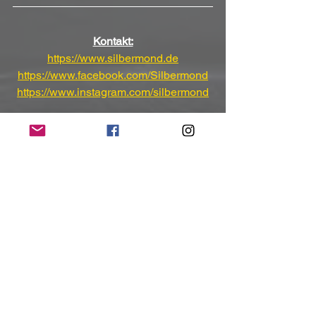
Kontakt:
https://www.silbermond.de
https://www.facebook.com/Silbermond
https://www.instagram.com/silbermond
(Mit freundlicher Unterstützung und 
Bereitstellung des Pressematerials von 
Undercover GmbH, Bernd Aust 
KulturManagement GmbH & Band 
Silbermond)
NoRush-WebZine
Tags:
News
News