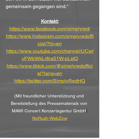
gemeinsam gegangen sind.“
Kontakt:
https://www.facebook.com/simplyred/
https://www.instagram.com/simplyredoffi
cial/?hl=en
https://www.youtube.com/channel/UCwt
vFWbWkLr8ra51W-pLstQ
https://www.tiktok.com/@simplyredoffici
al?lang=en
https://twitter.com/SimplyRedHQ
(Mit freundlicher Unterstützung und 
Bereitstellung des Pressematerials von 
MAWI Concert Konzertagentur GmbH
)
NoRush-WebZine