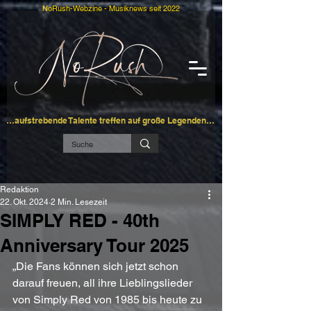
NoRush-Webzine - Musiknews seit 2022
…aufstrebende Talente treffen auf große Legenden…
Redaktion
22. Okt. 2024
2 Min. Lesezeit
SIMPLY RED - 40th
Anniversary Tour 2025
„Die Fans können sich jetzt schon 
darauf freuen, all ihre Lieblingslieder 
von Simply Red von 1985 bis heute zu 