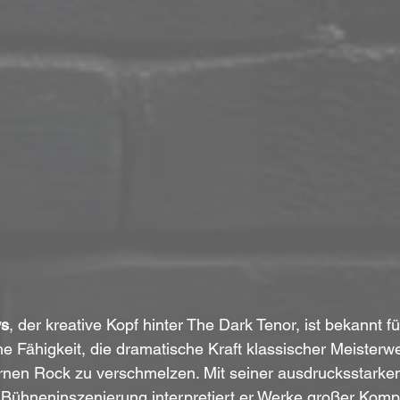
ws
, der kreative Kopf hinter The Dark Tenor, ist bekannt fü
 Fähigkeit, die dramatische Kraft klassischer Meisterwe
nen Rock zu verschmelzen. Mit seiner ausdrucksstarke
 Bühneninszenierung interpretiert er Werke großer Komp