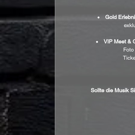
Gold Erlebni
exkl
VIP Meet & G
Foto
Ticke
Sollte die Musik S