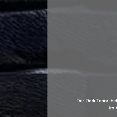
Der 
Dark Tenor
, be
im 