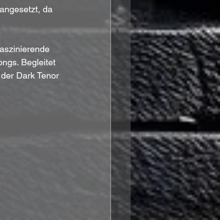
 angesetzt, da 
faszinierende 
gs. Begleitet 
 der Dark Tenor 