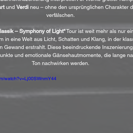
rt
 und 
Verdi
 neu – ohne den ursprünglichen Charakter d
verfälschen.
assik – Symphony of Light“
 Tour ist weit mehr als nur ei
m in eine Welt aus Licht, Schatten und Klang, in der klas
 Gewand erstrahlt. Diese beeindruckende Inszenierung 
unkte und emotionale Gänsehautmomente, die lange nac
Ton nachwirken werden.
com/watch?v=Lj00SWnmY44