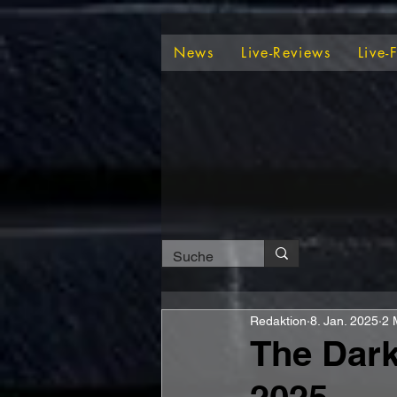
News
Live-Reviews
Live-
Redaktion
8. Jan. 2025
2 
The Dark