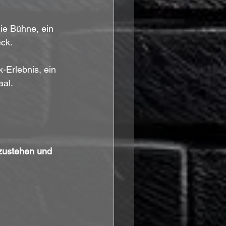
ie Bühne, ein 
ck.
-Erlebnis, ein 
aal.
e
fzustehen und 