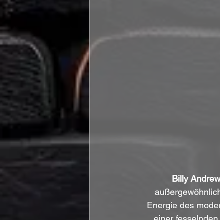
Billy Andre
außergewöhnliche
Energie des moder
einer fesselnden