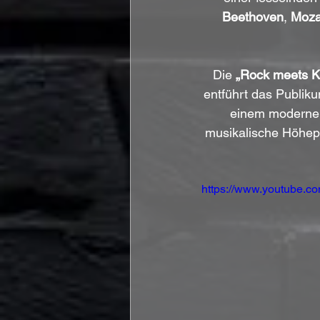
Beethoven
, 
Moza
Die 
„Rock meets Kl
entführt das Publiku
einem modernen
musikalische Höhep
https://www.youtube.