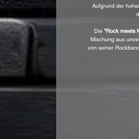
Aufgrund der hohe
d
Die 
"Rock meets K
Mischung aus unver
von seiner Rockband