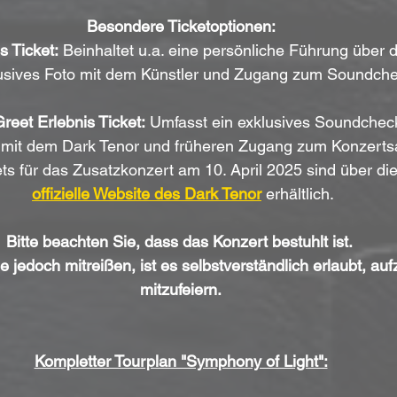
Besondere Ticketoptionen:
s Ticket:
 Beinhaltet u.a. eine persönliche Führung über d
usives Foto mit dem Künstler und Zugang zum Soundche
reet Erlebnis Ticket:
 Umfasst ein exklusives Soundcheck
 mit dem Dark Tenor und früheren Zugang zum Konzerts
ts für das Zusatzkonzert am 10. April 2025 sind über di
offizielle Website des Dark Tenor
 erhältlich.
Bitte beachten Sie, dass das Konzert bestuhlt ist. 
ie jedoch mitreißen, ist es selbstverständlich erlaubt, au
mitzufeiern.
Kompletter Tourplan "Symphony of Light":