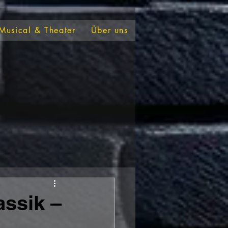
Musical & Theater
Über uns
assik –