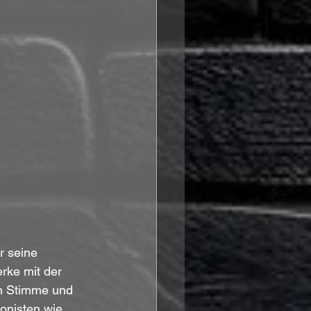
r seine 
rke mit der 
n Stimme und 
onisten wie 