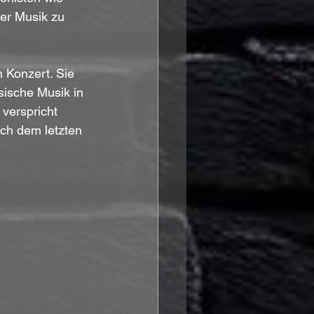
er Musik zu 
n Konzert. Sie 
sische Musik in 
verspricht 
h dem letzten 