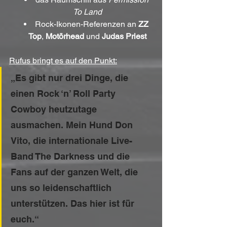
To Land
Rock-Ikonen-Referenzen an 
ZZ 
Top
, 
Motörhead
 und 
Judas Priest
Rufus bringt es auf den Punkt:
„Es gibt nur drei Dinge, die 
einen Rock ‘n’ Roll Party 
Cowboy heutzutage 
ausmachen. Mein Hund Don 
Vito, die internationale Live-
Band The Darkness und die 
Fans auf der ganzen Welt, die 
uns so leidenschaftlich 
unterstützen. Das hier ist für 
euch.“