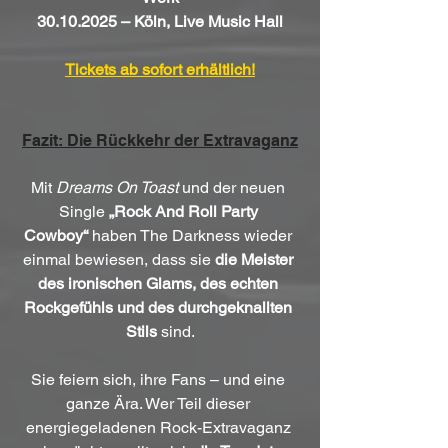
30.10.2025 – Köln, Live Music Hall
Tickets ab sofort erhältlich!
Fazit: Die Rückkehr der Extravaganz
Mit 
Dreams On Toast
 und der neuen 
Single 
„Rock And Roll Party 
Cowboy“
 haben The Darkness wieder 
einmal bewiesen, dass sie 
die Meister 
des ironischen Glams, des echten 
Rockgefühls und des durchgeknallten 
Stils
 sind.
Sie feiern sich, ihre Fans – und eine 
ganze Ära. Wer Teil dieser 
energiegeladenen Rock-Extravaganz 