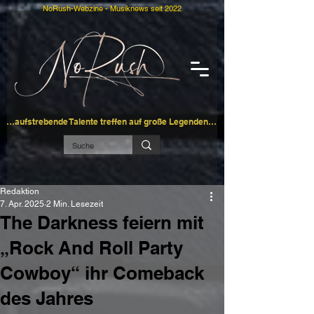
NoRush-Webzine - Musiknews seit 2022
…aufstrebende Talente treffen auf große Legenden…
Redaktion
7. Apr. 2025
2 Min. Lesezeit
The Darkness feiern mit
„Rock And Roll Party
Cowboy“ ihr Comeback
des Jahres