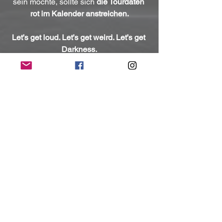
sein möchte, sollte sich 
die Tourdaten 
rot im Kalender anstreichen.
Let’s get loud. Let’s get weird. Let’s get 
Darkness.
Kontakt:
https://www.facebook.com/thedarknesso
fficial/
https://www.thedarknesslive.com/
https://www.instagram.com/thedarkness/
https://www.youtube.com/channel/UCw
9chZLKh1zy0gmgL0hZwcA
(Mit freundlicher Unterstützung und 
Bereitstellung des Pressematerials von 
Oktober Promotion & Management)