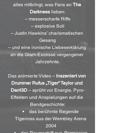
alles mitbringt, was Fans an 
The 
Darkness
 lieben:
– messerscharfe Riffs
– explosive Soli
– Justin Hawkins’ charismatischen 
Gesang
– und eine ironische Liebeserklärung 
an die Glam-Exzesse vergangener 
Jahrzehnte.
Das animierte Video – 
inszeniert von 
Drummer Rufus „Tiger“ Taylor und 
Darri3D
 – sprüht vor Energie, Pyro-
Effekten und Anspielungen auf die 
Bandgeschichte:
das berühmte fliegende 
Tigerross aus der Wembley Arena 
2004
das Raumschiff aus 
Permission 