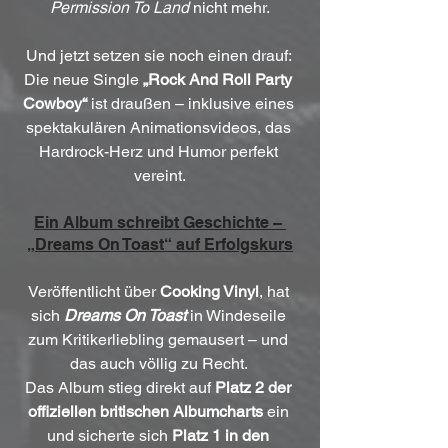
Permission To Land
 nicht mehr.
Und jetzt setzen sie noch einen drauf: 
Die neue Single 
„Rock And Roll Party 
Cowboy“
 ist draußen – inklusive eines 
spektakulären Animationsvideos, das 
Hardrock-Herz und Humor perfekt 
vereint.
Ein Album schreibt Geschichte – 
„Dreams On Toast“ auf Erfolgskurs
Veröffentlicht über 
Cooking Vinyl
, hat 
sich 
Dreams On Toast
 in Windeseile 
zum Kritikerliebling gemausert – und 
das auch völlig zu Recht. 
Das Album stieg direkt auf 
Platz 2 der 
offiziellen britischen Albumcharts
 ein 
und sicherte sich 
Platz 1 in den 