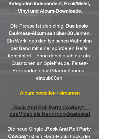
Kategorien Independent, Rock/Metal, 
Vinyl und Album-Downloads
.
Die Presse ist sich einig: 
Das beste 
Darkness-Album seit über 20 Jahren.
Ein Werk, das den typischen Wahnsinn 
der Band mit einer spürbaren Reife 
kombiniert – ohne dabei auch nur ein 
Quäntchen an Spielfreude, Falsett-
Eskapaden oder Gitarrenübermut 
einzubüßen.
Album bestellen / streamen
„Rock And Roll Party Cowboy“ – 
das Video als Neonrock-Spektakel
Die neue Single „
Rock And Roll Party 
Cowboy
“ ist ein Hard-Rock-Track, der 