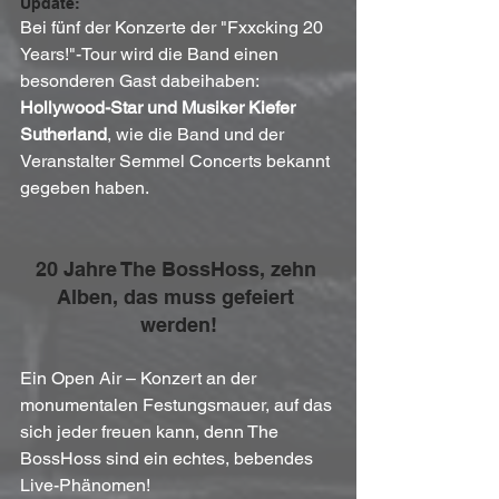
Update: 
Bei fünf der Konzerte der "Fxxcking 20 
Years!"-Tour wird die Band einen 
besonderen Gast dabeihaben: 
Hollywood-Star und Musiker Kiefer 
Sutherland
, wie die Band und der 
Veranstalter Semmel Concerts bekannt 
gegeben haben.
20 Jahre The BossHoss, zehn 
Alben, das muss gefeiert 
werden!
Ein Open Air – Konzert an der 
monumentalen Festungsmauer, auf das 
sich jeder freuen kann, denn The 
BossHoss sind ein echtes, bebendes 
Live-Phänomen! 