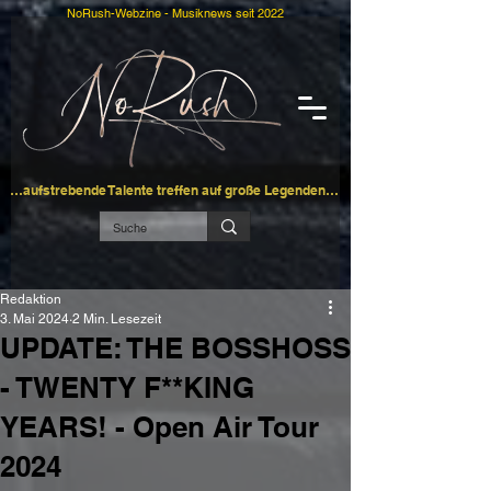
NoRush-Webzine - Musiknews seit 2022
…aufstrebende Talente treffen auf große Legenden…
Redaktion
3. Mai 2024
2 Min. Lesezeit
UPDATE: THE BOSSHOSS
- TWENTY F**KING
YEARS! - Open Air Tour
2024