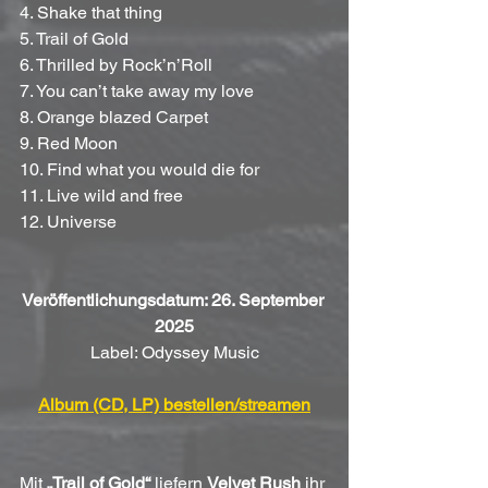
4. Shake that thing
5. Trail of Gold
6. Thrilled by Rock’n’Roll
7. You can’t take away my love
8. Orange blazed Carpet
9. Red Moon
10. Find what you would die for
11. Live wild and free
12. Universe
Veröffentlichungsdatum: 26. September 
2025
Label: Odyssey Music
Album (CD, LP) bestellen/streamen
Mit 
„Trail of Gold“
 liefern 
Velvet Rush
 ihr 