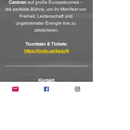
Caravan
 auf große Europatournee – 
die perfekte Bühne, um ihr Manifest von 
Freiheit, Leidenschaft und 
ungebremster Energie live zu 
zelebrieren.
Tourdaten & Tickets: 
https://bnds.us/4aquf4
Kontakt:
https://www.velvetrush.com
https://www.facebook.com/Velvet.Rushb
and
https://www.instagram.com/velvet.rush_
(Mit freundlicher Unterstützung und 