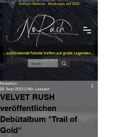
NoRush-Webzine - Musiknews seit 2022
…aufstrebende Talente treffen auf große Legenden…
Redaktion
26. Sept. 2025
2 Min. Lesezeit
VELVET RUSH
veröffentlichen
Debütalbum "Trail of
Gold"