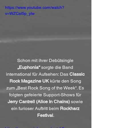
https://www.youtube.com/watch?
v=WZCaI5p_ylw
Schon mit ihrer Debütsingle 
„Euphonia“
 sorgte die Band 
international für Aufsehen: Das 
Classic 
Rock Magazine UK
 kürte den Song 
zum „Best Rock Song of the Week“. Es 
folgten gefeierte Support-Shows für 
Jerry Cantrell (Alice In Chains)
 sowie 
ein furioser Auftritt beim 
Rockharz 
Festival
.