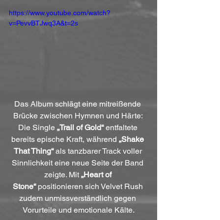
https://www.youtube.com/watch?
v=PevvBTJwq3A&t=2s
Das Album schlägt eine mitreißende 
Brücke zwischen Hymnen und Härte: 
Die Single 
„Trail of Gold“
 entfaltete 
bereits epische Kraft, während 
„Shake 
That Thing“
 als tanzbarer Track voller 
Sinnlichkeit eine neue Seite der Band 
zeigte. Mit 
„Heart of 
Stone“
 positionieren sich Velvet Rush 
zudem unmissverständlich gegen 
Vorurteile und emotionale Kälte.