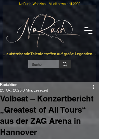
NoRush-Webzine - Musiknews seit 2022
…aufstrebende Talente treffen auf große Legenden…
Redaktion
25. Okt. 2025
3 Min. Lesezeit
Volbeat – Konzertbericht
„Greatest of All Tours“
aus der ZAG Arena in
Hannover