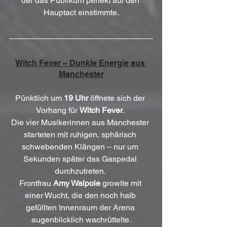
der das Publikum perfekt auf den 
Hauptact einstimmte.
Witch Fever – Dunkle Energie aus 
Manchester
Pünktlich um 
19 Uhr
 öffnete sich der 
Vorhang für 
Witch Fever
. 
Die vier Musikerinnen aus Manchester 
starteten mit ruhigen, sphärisch 
schwebenden Klängen – nur um 
Sekunden später das Gaspedal 
durchzutreten. 
Frontfrau 
Amy Walpole
 growlte mit 
einer Wucht, die den noch halb 
gefüllten Innenraum der Arena 
augenblicklich wachrüttelte.