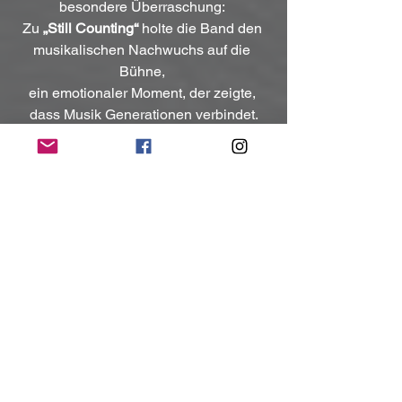
besondere Überraschung: 
Zu 
„Still Counting“
 holte die Band den 
musikalischen Nachwuchs auf die 
Bühne, 
ein emotionaler Moment, der zeigte, 
dass Musik Generationen verbindet.
Mit dem finalen Doppelpack 
„A 
Warrior’s Call“
 und 
„Pool of Booze, Booze, 