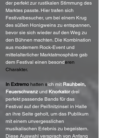
der perfekt zur rustikalen Stimmung des 
Marktes passte. Hier trafen sich 
Festivalbesucher, um bei einem Krug 
des süßen Honigweins zu entspannen, 
bevor sie sich wieder auf den Weg zu 
den Bühnen machten. Die Kombination 
aus modernem Rock-Event und 
mittelalterlicher Marktatmosphäre gab 
dem Festival einen besond
eren 
Charakter.
In
 Extremo
 hatten s
ich mit 
Rauhbein, 
Feuerschwanz
 und 
Knorkator
 drei 
perfekt passende Bands für das 
Festival auf der Peißnitzinsel in Halle 
an ihre Seite geholt, um das Publikum 
mit einem unvergesslichen 
musikalischen Erlebnis zu begeistern. 
Diese Auswahl versprach von Anfang 