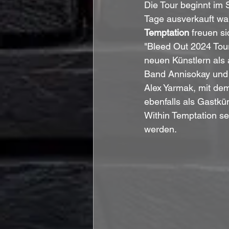
Die Tour beginnt im 
Tage ausverkauft war
Temptation
 freuen s
"Bleed Out 2024 Tour
neuen Künstlern als 
Band Annisokay und 
Alex Yarmak, mit dem
ebenfalls als Gastkü
Within Temptation se
werden. 