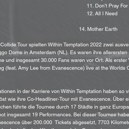
 	11. Don’t Pray Fo
 	12. All I Need
											14. Mother Earth
Collide Tour spielten Within Temptation 2022 zwei ausv
iggo Dome in Amsterdam (NL). Es waren ihre allerersten
 und insgesamt 30.000 Fans waren vor Ort. Als erster
 (feat. Amy Lee from Evanescence) live at the Worlds Co
tionen in der Karriere von Within Temptation haben so vi
öst wie ihre Co-Headliner-Tour mit Evanescence. Über e
chen führte die Tournee durch 17 Städte in ganz Europa
bot insgesamt 19 Performances. Bei dieser Tournee habe
escence über 200.000  Tickets abgesetzt, 7703 Kilomete