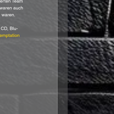
ierten Team 
 waren auch 
n waren.
, CD, Blu-
Temptation 