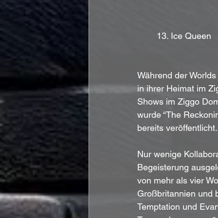
	13. Ice Queen
Während der Worlds 
in ihrer Heimat im Z
Shows im Ziggo Dome
wurde “The Reckoning
bereits veröffentlicht.
Nur wenige Kollabora
Begeisterung ausgel
von mehr als vier Wo
Großbritannien und 
Temptation und Evan