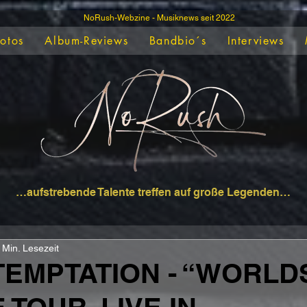
NoRush-Webzine - Musiknews seit 2022
Fotos
Album-Reviews
Bandbio´s
Interviews
…aufstrebende Talente treffen auf große Legenden…
 Min. Lesezeit
TEMPTATION - “WORLD