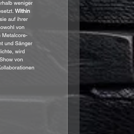
rhalb weniger 
setzt. 
Within 
ie auf ihrer 
sowohl von 
n Metalcore-
nt und Sänger 
lichte, wird 
r Show von 
ollaborationen 