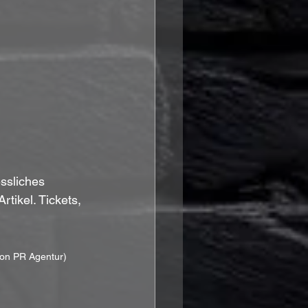
ssliches 
tikel. Tickets, 
ion PR Agentur)