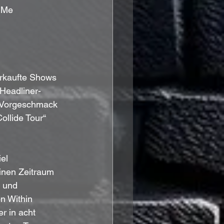
r Me
erkaufte Shows 
 Headliner-
 Vorgeschmack 
llide Tour“ 
el 
inen Zeitraum 
 und 
n Within 
r in acht 