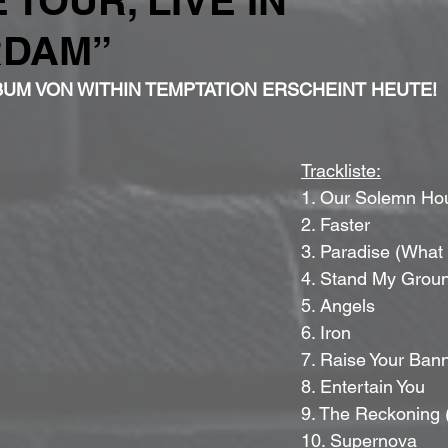
 TOUR, LIVE IN
RDAM”
BUM VON WITHIN TEMPTATION ERSCHEINT HEUTE!
Trackliste:
	1. Our Solemn Ho
 	2. Faster
 	3. Paradise (Wha
 	4. Stand My Grou
 	5. Angels
 	6. Iron
 	7. Raise Your Ban
 	8. Entertain You
 	9. The Reckoning
 	10. Supernova	