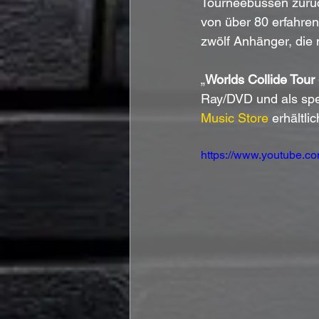
Tourneebussen zurüc
von über 80 erfahren
zwölf Anhänger, die
„
Worlds Collide Tour
Ray/DVD und als spe
Music Store
 erhältlic
https://www.youtube.