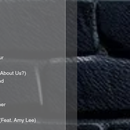
ur
t About Us?)
nd
ner
 (Feat. Amy Lee)