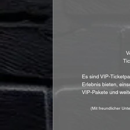
V
Tic
Es sind VIP-Ticketpa
Erlebnis bieten, ein
VIP-Pakete und weite
(Mit freundlicher Un