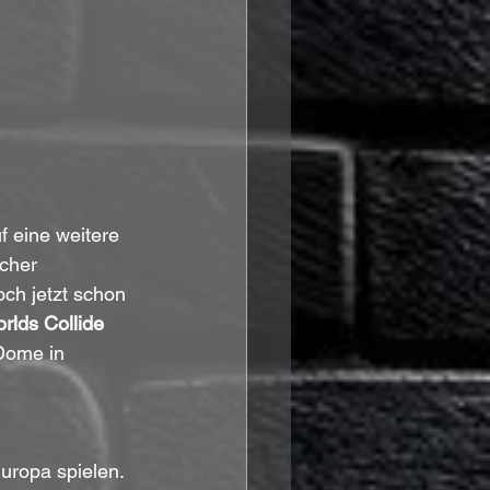
f eine weitere 
cher 
ch jetzt schon 
rlds Collide 
Dome in 
ropa spielen. 