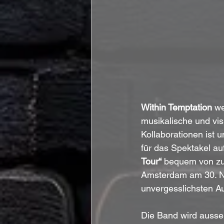
Within Temptation 
we
musikalische und vis
Kollaborationen ist 
für das Spektakel a
Tour“ 
bequem von zu
Amsterdam am 30. No
unvergesslichsten Au
Die Band wird ausse