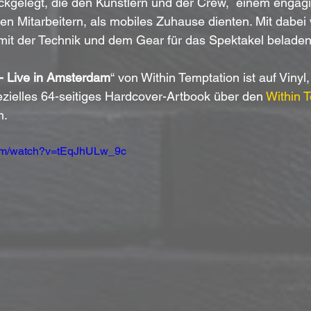
kgelegt, die den Künstlern und der Crew,  einem engag
en Mitarbeitern, als mobiles Zuhause dienten. Mit dabei
 mit der Technik und dem Gear für das Spektakel belade
 - Live in Amsterdam
“ von Within Temptation ist auf Vinyl
zielles 64-seitiges Hardcover-Artbook
über den 
Within 
h.
com/watch?v=tEqJhULw_9c