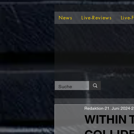
News
Live-Reviews
Live-
Redaktion
21. Juni 2024
2
WITHIN 