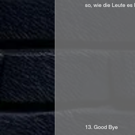
so, wie die Leute es
13. Good Bye