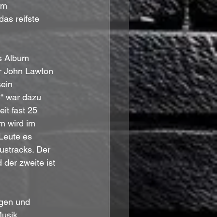
om 
as reifste 
s Album 
er John Lawton 
ein 
“ war dazu 
it fast 25 
m wird im 
 Leute es
ustracks. Der 
der zweite ist 
igen und 
Musik