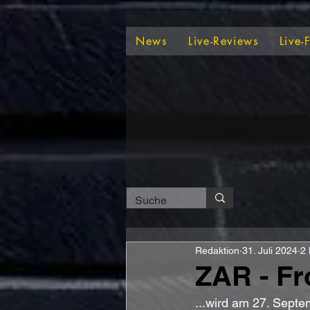
News
Live-Reviews
Live-
Redaktion
31. Juli 2024
2 
ZAR - F
...wird am 27. Septe