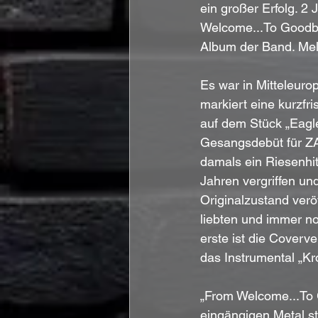
ein großer Erfolg. 2
Welcome...To Goodbye
Album der Band. Mel
Es war in Mitteleuro
markiert eine kurzfr
auf dem Stück „Eagle
Gesangsdebüt für ZA
damals ein Riesenhit
Jahren vergriffen und
Originalzustand verö
liebten und immer no
erste ist die Coverv
das Instrumental „Kr
„From Welcome...To G
eingängigen Metal st