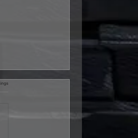
rtet.
ings
Hansen veröffentlicht
come To Life“ und