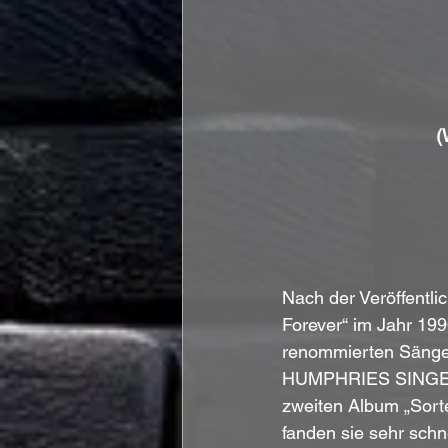
(
Nach der Veröffentli
Forever“ im Jahr 19
renommierten Säng
HUMPHRIES SINGERS) 
zweiten Album „Sort
fanden sie sehr sch