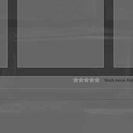
Mit 0 von 5 Sternen bewe
Noch keine Rat
TEMPERANCE legen mit
Kai 
„Arcani“ die Karten für ihr
„Wel