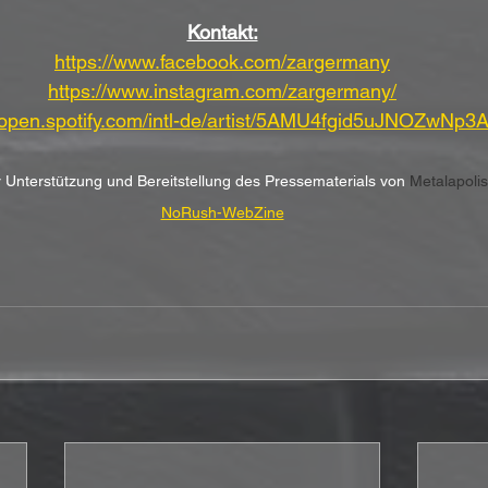
Kontakt:
https://www.facebook.com/zargermany
https://www.instagram.com/zargermany/
//open.spotify.com/intl-de/artist/5AMU4fgid5uJNOZwNp3
r Unterstützung und Bereitstellung des Pressematerials von 
Metalapoli
NoRush-WebZine