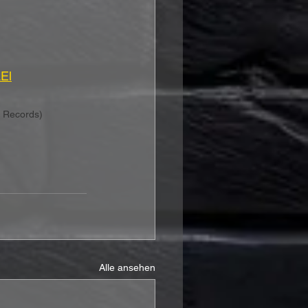
AEl
s Records)
Alle ansehen