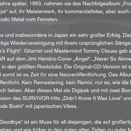
 Jahre später, 1993, nahmen sie das Nachfolgealbum „Fr
“ auf, ihr Meisterwerk, ihr kommerziellstes, aber auch d
odic Metal vom Feinsten.
pa und insbesondere in Japan ein sehr großer Erfolg. Da
istige Wiedervereinigung mit ihrem ursprünglichen Säng
’s Flight“. Gitarrist und Mastermind Tommy Clauss gab s
R auf dem Jimi Hendrix-Cover „Angel“. „Never So Alone
 in den größten Rockclubs. Die Original-CD-Version ist se
 somit ist es Zeit für eine Neuveröffentlichung. Das Albu
ffentlicht. Kein Remastering, kein Remix, nur so, wie die
ch lieben. Aber dieses Mal als Digipak und mit zwei Bon
ersion des SURVIVOR-Hits „Didn’t Know It Was Love“ und 
oda Bushi“ mit japanischen Vibes. 
oodbye“ ist ein Muss für all diejenigen, die auf großart
ehen und wie früher in den guten alten Zeiten zu guter 