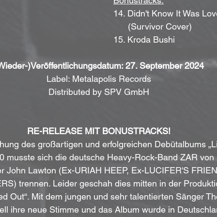
Bonustracks:
										14. Didn't Know It Was Lo
										 
										15. Kroda Bushi
Wieder-)Veröffentlichungsdatum: 27. September 2024
Label: Metalapolis Records
Distributed by SPV GmbH
RE-RELEASE MIT BONUSTRACKS!
chung des großartigen und erfolgreichen Debütalbums „Li
90 musste sich die deutsche Heavy-Rock-Band ZAR von 
er John Lawton (Ex-URIAH HEEP, Ex-LUCIFER'S FRIEN
trennen. Leider geschah dies mitten in der Produkti
ed Out“. Mit dem jungen und sehr talentierten Sänger 
nell ihre neue Stimme und das Album wurde in Deutschla