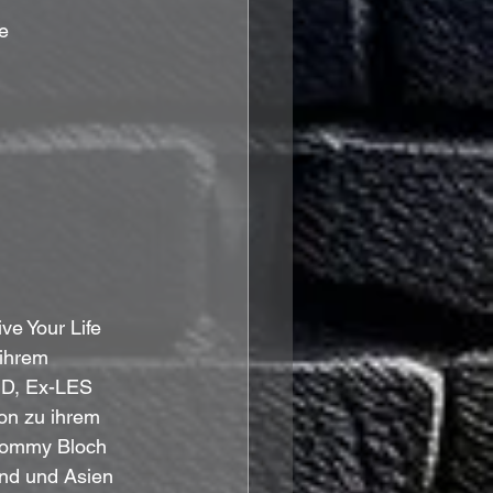
ve 
     (Survivor Cover)				
ve Your Life 
ihrem 
D, Ex-LES 
on zu ihrem 
Thommy Bloch 
nd und Asien 