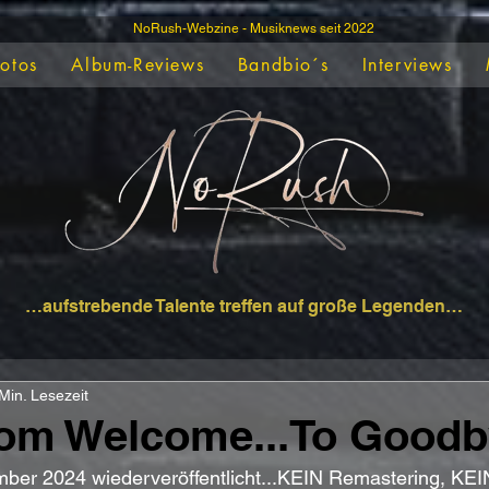
NoRush-Webzine - Musiknews seit 2022
Fotos
Album-Reviews
Bandbio´s
Interviews
…aufstrebende Talente treffen auf große Legenden…
Min. Lesezeit
rom Welcome...To Goodb
mber 2024 wiederveröffentlicht...KEIN Remastering, KEI