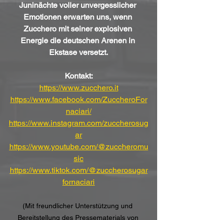
Juninächte voller unvergesslicher 
Emotionen erwarten uns, wenn 
Zucchero mit seiner explosiven 
Energie die deutschen Arenen in 
Ekstase versetzt.
Kontakt:
https://www.zucchero.it
https://www.facebook.com/ZuccheroFor
naciari/
https://www.instagram.com/zuccherosug
ar
https://www.youtube.com/@zuccheromu
sic
https://www.tiktok.com/@zuccherosugar
fornaciari
(Mit freundlicher Unterstützung und 
Bereitstellung des Pressematerials von 