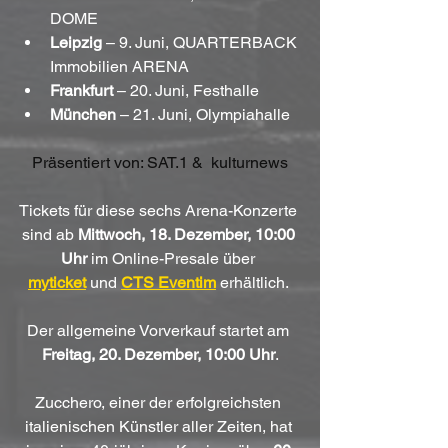
DOME
Leipzig
 – 9. Juni, QUARTERBACK 
Immobilien ARENA
Frankfurt
 – 20. Juni, Festhalle
München
 – 21. Juni, Olympiahalle
Präsentiert von: 
SAT.1
 &  
kulturnews
Tickets für diese sechs Arena-Konzerte 
sind ab 
Mittwoch, 18. Dezember, 10:00 
Uhr
 im Online-Presale über 
myticket
 und 
CTS Eventim
 erhältlich. 
Der allgemeine Vorverkauf startet am 
Freitag, 20. Dezember, 10:00 Uhr
.
Zucchero, einer der erfolgreichsten 
italienischen Künstler aller Zeiten, hat 