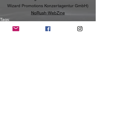
Wizard Promotions Konzertagentur GmbH)
NoRush-WebZine
Tags:
News
News
Alle ansehen
Aktuelle Beiträge