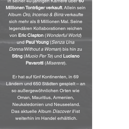
in seiner 40-jährigen Karriere über 
60 
Millionen Tonträger verkauft
. Allein sein 
Album 
Oro, Incenso & Birra
 verkaufte 
sich mehr als 8 Millionen Mal. Seine 
legendären Kollaborationen reichen 
von 
Eric Clapton
 (
Wonderful World
) 
und 
Paul Young
 (
Senza Una 
Donna/Without a Woman
) bis hin zu 
Sting
 (
Muoio Per Te
) und 
Luciano 
Pavarotti
 (
Miserere
).
Er hat auf fünf Kontinenten, in 69 
Ländern und 650 Städten gespielt – an 
so außergewöhnlichen Orten wie 
Oman, Mauritius, Armenien, 
Neukaledonien und Neuseeland.
Das aktuelle Album 
Discover II
 ist 
weiterhin im Handel erhältlich.