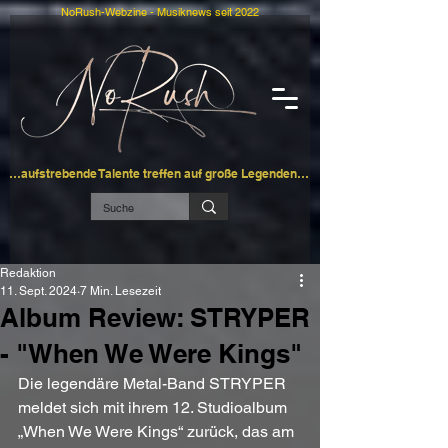
NoRush-Webzine - Musiknews seit 2022
…aufstrebende Talente treffen auf große Legenden…
Redaktion
11. Sept. 2024
7 Min. Lesezeit
Album Review: STRYPER
- "When We Were Kings"
Die legendäre Metal-Band STRYPER 
meldet sich mit ihrem 12. Studioalbum 
„When We Were Kings“ zurück, das am 