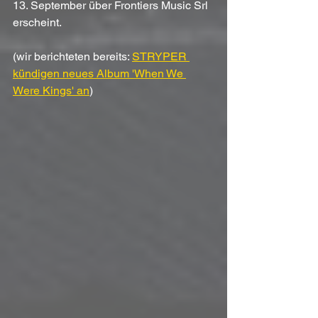
13. September über Frontiers Music Srl 
erscheint.
(wir berichteten bereits: 
STRYPER 
kündigen neues Album 'When We 
Were Kings' an
)