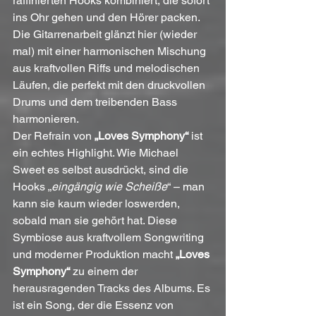
raffinierten Hooks kombiniert, die sofort 
ins Ohr gehen und den Hörer packen.
Die Gitarrenarbeit glänzt hier (wieder 
mal) mit einer harmonischen Mischung 
aus kraftvollen Riffs und melodischen 
Läufen, die perfekt mit den druckvollen 
Drums und dem treibenden Bass 
harmonieren. 
Der Refrain von 
„Loves Symphony“
 ist 
ein echtes Highlight. Wie Michael 
Sweet es selbst ausdrückt, sind die 
Hooks „
eingängig wie Scheiße
“ – man 
kann sie kaum wieder loswerden, 
sobald man sie gehört hat. Diese 
Symbiose aus kraftvollem Songwriting 
und moderner Produktion macht 
„Loves 
Symphony“
 zu einem der 
herausragenden Tracks des Albums. Es 
ist ein Song, der die Essenz von 