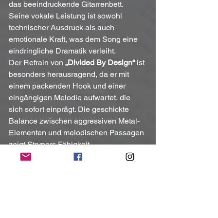
das beeindruckende Gitarrenbett. 
Seine vokale Leistung ist sowohl 
technischer Ausdruck als auch 
emotionale Kraft, was dem Song eine 
eindringliche Dramatik verleiht.
Der Refrain von 
„Divided By Design“
 ist 
besonders herausragend, da er mit 
einem packenden Hook und einer 
eingängigen Melodie aufwartet, die 
sich sofort einprägt. Die geschickte 
Balance zwischen aggressiven Metal-
Elementen und melodischen Passagen 
zeigt Strypers Fähigkeit, 
anspruchsvollen Metal zu spielen, der 
dennoch zugänglich und einprägsam 
bleibt.
Die Gitarrenarbeit in 
„Imperfect World“
ist das zentrale Element im Song. Die 