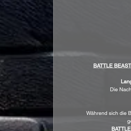
BATTLE BEAS
Lang
Die Nachr
Während sich die B
g
BATTLE 