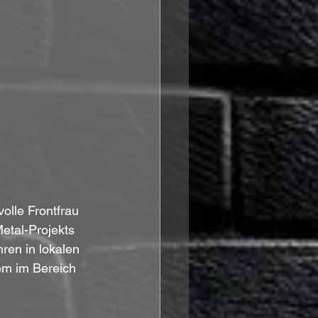
volle Frontfrau 
etal-Projekts 
ren in lokalen 
em im Bereich 