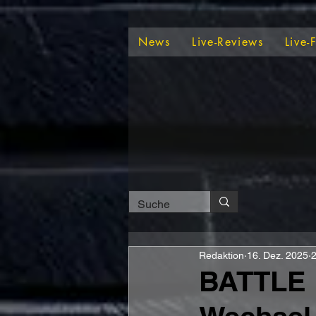
News
Live-Reviews
Live-
Redaktion
16. Dez. 2025
2
BATTLE 