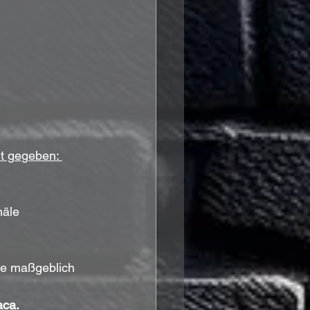
t gegeben: 
näle 
te maßgeblich 
aca.