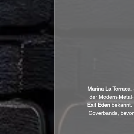
Marina La Torraca
,
der Modern-Metal
Exit Eden
 bekannt.
Coverbands, bevor 