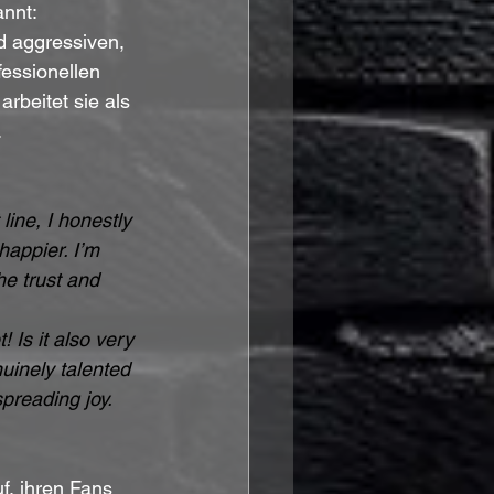
nnt: 
 aggressiven, 
essionellen 
beitet sie als 
.
ine, I honestly 
happier. I’m 
he trust and 
! Is it also very 
uinely talented 
preading joy. 
f, ihren Fans 