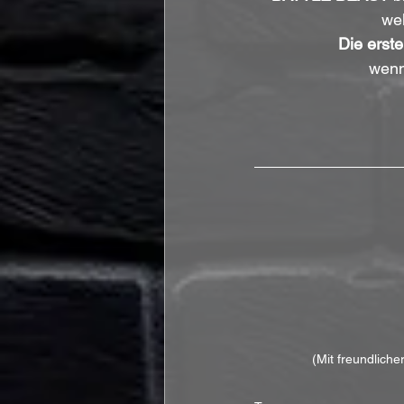
wel
Die erst
wenn
(Mit freundlich