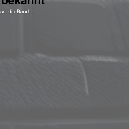
 bekannt
st die Band...