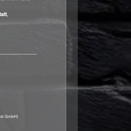
att
, 
ast GmbH)