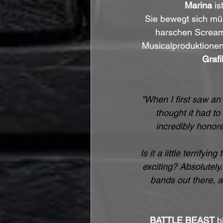
Marina
 i
Sie bewegt sich mü
harschen Screams
Musicalproduktionen
Grafi
"When I first saw an
thought it had to
incredibly honore
Is it a little terrifyi
exciting? Absolutely
bands out there, a
BATTLE BEAST
 b