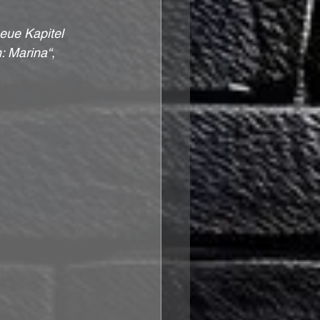
eue Kapitel 
: Marina“
, 