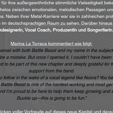
st für ihre außergewöhnliche stimmliche Vielseitigkeit beka
helos zwischen emotionalen, melodischen Passagen und
. Neben ihrer Metal-Karriere war sie in zahlreichen prof
 im deutschsprachigen Raum zu sehen. Darüber hinaus ar
kdesignerin, Vocal Coach, Produzentin und Songwriterin
Marina La Torraca kommentiert wie folgt:
 email with both Battle Beast and my name in the subject l
 be a mistake. But once I opened it, I couldn’t have been 
d to be part of this new chapter and deeply grateful for t
support from the band.
ng to follow in the wake of a vocal legend like Noora? You bet
. Battle Beast is one of the hardest-working and most gen
nd I’m proud to be here to help them keep growing and s
Buckle up—this is going to be fun.”
licken voller Vorfreude auf dieses neue Kapitel und darau