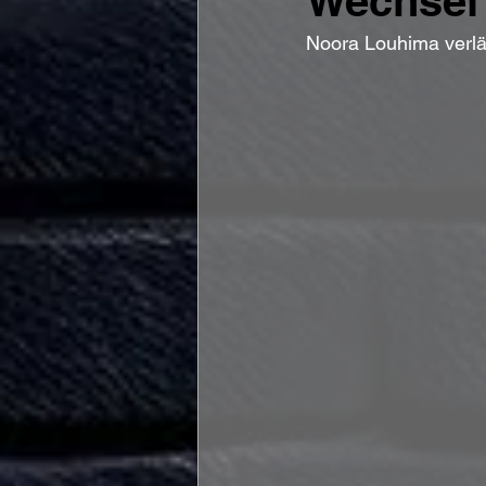
Wechsel
Noora Louhima verläs