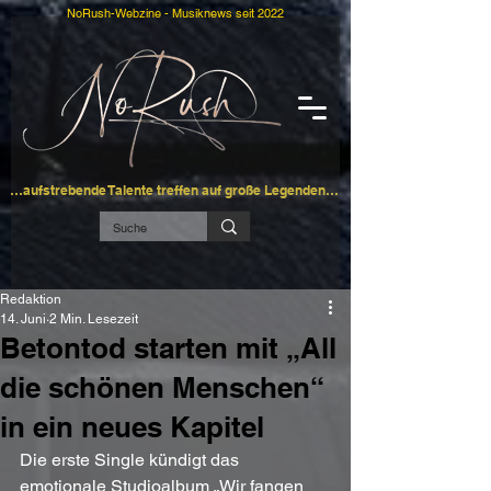
NoRush-Webzine - Musiknews seit 2022
…aufstrebende Talente treffen auf große Legenden…
Redaktion
14. Juni
2 Min. Lesezeit
Betontod starten mit „All
die schönen Menschen“
in ein neues Kapitel
Die erste Single kündigt das 
emotionale Studioalbum „Wir fangen 