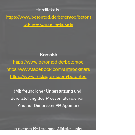
Hardtickets: 
https://www.betontod.de/betontod/betont
od-live-konzerte-tickets
Kontakt:
https://www.betontod.de/betontod
https://www.facebook.com/antirockstars
https://www.instagram.com/betontod
(Mit freundlicher Unterstützung und 
Bereitstellung des Pressematerials von 
Another Dimension PR Agentur)
In diesem Beitrag sind Affiliate-Links 