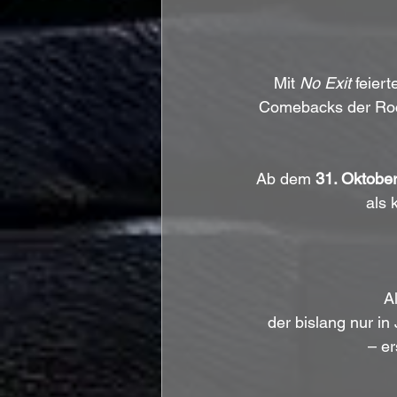
Mit 
No Exit
 feiert
Comebacks der Roc
Ab dem 
31. Oktobe
als 
A
der bislang nur in
– er