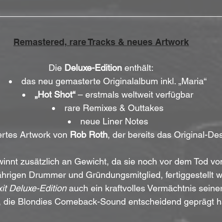
Remastered, rare Tracks & neues Artwork
Die 
Deluxe-Edition
 enthält:
das neu gemasterte Originalalbum inkl. „Maria“
„Hot Shot“
 – erstmals weltweit verfügbar
rare Remixes & Outtakes
neue Liner Notes
ertes Artwork von 
Rob Roth
, der bereits das Original-De
innt zusätzlich an Gewicht, da sie noch vor dem Tod vo
hrigen Drummer und Gründungsmitglied, fertiggestellt w
it Deluxe-Edition
 auch ein kraftvolles Vermächtnis seine
ät, die Blondies Comeback-Sound entscheidend geprägt 