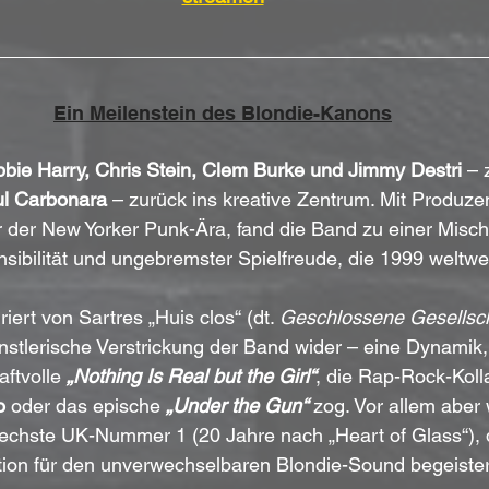
Ein Meilenstein des Blondie-Kanons
bie Harry, Chris Stein, Clem Burke und Jimmy Destri
 –
ul Carbonara
 – zurück ins kreative Zentrum. Mit Produzen
r der New Yorker Punk-Ära, fand die Band zu einer Misc
sibilität und ungebremster Spielfreude, die 1999 weltwei
riert von Sartres „Huis clos“ (dt. 
Geschlossene Gesellsch
nstlerische Verstrickung der Band wider – eine Dynamik, 
ftvolle 
„Nothing Is Real but the Girl“
, die Rap-Rock-Koll
o
 oder das epische 
„Under the Gun“
 zog. Vor allem aber 
sechste UK-Nummer 1 (20 Jahre nach „Heart of Glass“), 
ion für den unverwechselbaren Blondie-Sound begeister