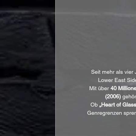
Seit mehr als vier
Lower East Side
Mit über 
40 Million
(2006)
 gehör
Ob 
„Heart of Glass
Genregrenzen spreng