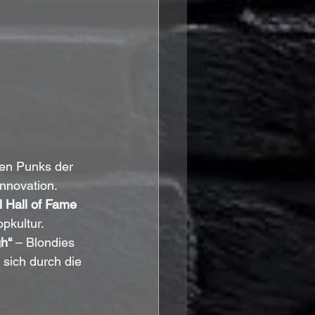
den Punks der 
nnovation. 
 Hall of Fame 
pkultur.
gh“
 – Blondies 
sich durch die 