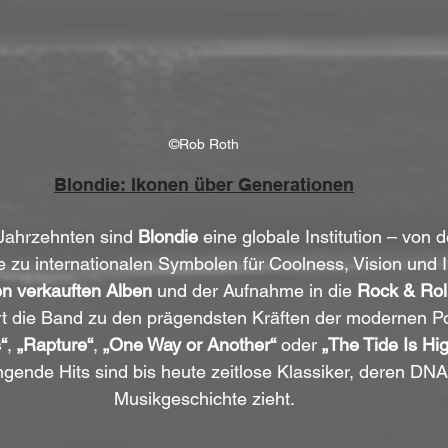
©Rob Roth
Blondie: Ikonen über Generationen
 Jahrzehnten sind 
Blondie
 eine globale Institution – von 
 zu internationalen Symbolen für Coolness, Vision und I
en verkauften Alben
 und der Aufnahme in die 
Rock & Roll
t die Band zu den prägendsten Kräften der modernen Po
“
, 
„Rapture“
, 
„One Way or Another“
 oder 
„The Tide Is Hi
ende Hits sind bis heute zeitlose Klassiker, deren DNA 
Musikgeschichte zieht.