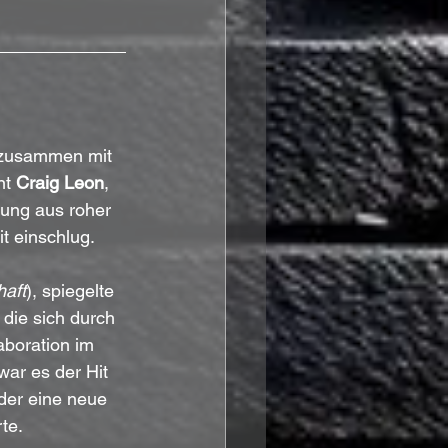
 zusammen mit 
t 
Craig Leon
, 
hung aus roher 
t einschlug.
aft
), spiegelte 
die sich durch 
aboration im 
war es der Hit 
der eine neue 
te.