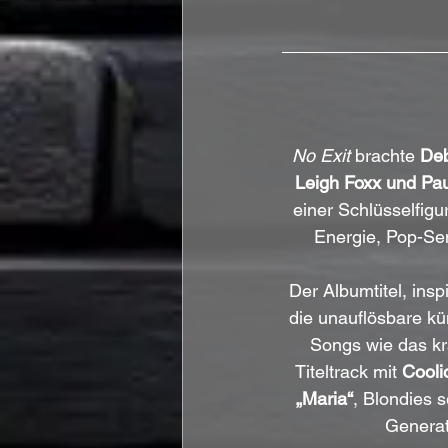
No Exit
 brachte 
Deb
Leigh Foxx und Pa
einer Schlüsselfigu
Energie, Pop-Sen
Der Albumtitel, inspi
die unauflösbare kü
Songs wie das kra
Titeltrack mit 
Cooli
„Maria“
, Blondies 
Generat