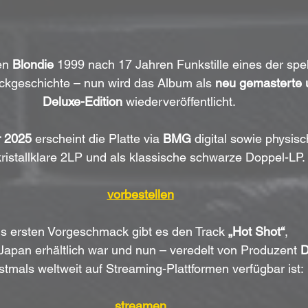
en 
Blondie
 1999 nach 17 Jahren Funkstille eines der spe
kgeschichte – nun wird das Album als 
neu gemasterte u
Deluxe-Edition
 wiederveröffentlicht. 
r 2025
 erscheint die Platte via 
BMG
 digital sowie physis
kristallklare 2LP und als klassische schwarze Doppel-LP.
vorbestellen
ls ersten Vorgeschmack gibt es den Track 
„Hot Shot“
, 
 Japan erhältlich war und nun – veredelt von Produzent 
D
stmals weltweit auf Streaming-Plattformen verfügbar ist:
streamen