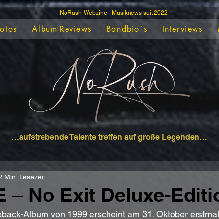
NoRush-Webzine - Musiknews seit 2022
Fotos
Album-Reviews
Bandbio´s
Interviews
…aufstrebende Talente treffen auf große Legenden…
2 Min. Lesezeit
– No Exit Deluxe-Editi
ack-Album von 1999 erscheint am 31. Oktober erstmals