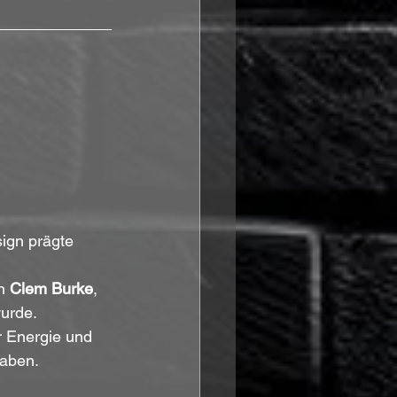
sign prägte
n 
Clem Burke
, 
urde. 
r Energie und 
haben.