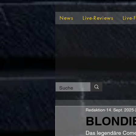
News
Live-Reviews
Live-
Redaktion
14. Sept. 2025
BLONDIE 
Das legendäre Comeb