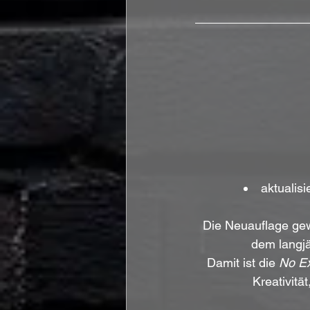
aktualisi
Die Neuauflage gew
dem langjä
Damit ist die 
No Ex
Kreativit