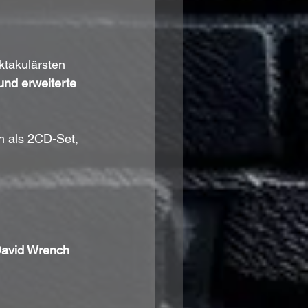
ktakulärsten 
nd erweiterte 
ch als 2CD-Set, 
avid Wrench