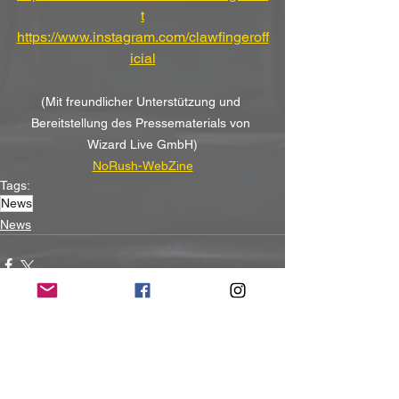
t
https://www.instagram.com/clawfingeroff
icial
(Mit freundlicher Unterstützung und 
Bereitstellung des Pressematerials von 
Wizard Live GmbH)
NoRush-WebZine
Tags:
News
News
Alle ansehen
Aktuelle Beiträge