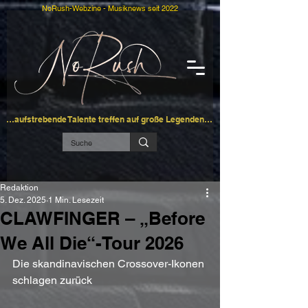
NoRush-Webzine - Musiknews seit 2022
…aufstrebende Talente treffen auf große Legenden…
Redaktion
5. Dez. 2025
1 Min. Lesezeit
CLAWFINGER – „Before
We All Die“-Tour 2026
Die skandinavischen Crossover-Ikonen 
schlagen zurück