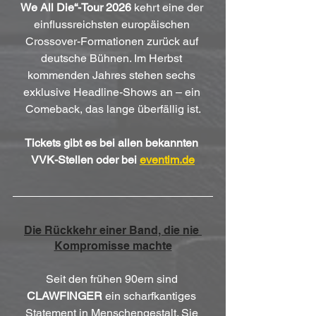
We All Die“-Tour 2026
 kehrt eine der 
einflussreichsten europäischen 
Crossover-Formationen zurück auf 
deutsche Bühnen. Im Herbst 
kommenden Jahres stehen sechs 
exklusive Headline-Shows an – ein 
Comeback, das lange überfällig ist.
Tickets gibt es bei allen bekannten 
VVK-Stellen oder bei 
eventim.de
Die Rückkehr einer Band, die nie 
Kompromisse machte
Seit den frühen 90ern sind 
CLAWFINGER
 ein scharfkantiges 
Statement in Menschengestalt. Sie 