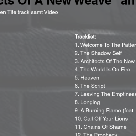
cts Of A New Weave“ an
den Titeltrack samt Video
Tracklist:
1. Welcome To The Patte
2. The Shadow Self
3. Architects Of The Ne
4. The World Is On Fire
5. Heaven
6. The Script
7. Leaving The Emptines
8. Longing
9. A Burning Flame (feat.
10. Call Off Your Lions
11. Chains Of Shame
12. The Prophecy