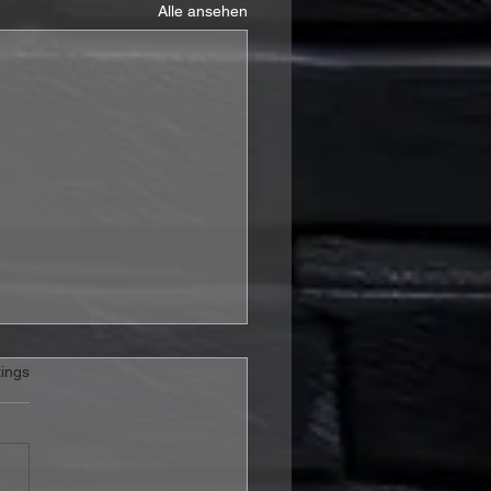
Alle ansehen
rtet.
ings