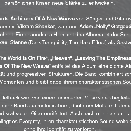
persönlichen Krisen neue Stärke zu entwickeln.
urde 
Architects Of A New Weave
 von Sänger und Gitarris
am mit 
Vikram Shankar
, während 
Adam „Nolly“ Getgoo
ichnet. Ein besonderes Highlight des Albums ist der Son
kael Stanne
 (Dark Tranquillity, The Halo Effect) als Gastvo
The World Is On Fire“
, 
„Heaven“
, 
„Leaving The Emptiness
cts Of The New Weave“
 entfaltet das Album eine dichte 
tät und progressiven Strukturen. Die Band kombiniert sch
omenten und bleibt dabei ihrem charakteristischen Sou
 Titeltrack wird von einem animierten Musikvideo begleitet
nie der Band aus melodischem, düsterem Metal mit atmo
 kraftvollen Gitarrenriffs fort. Auch nach mehr als drei 
ingt es Evergrey, ihren charakteristischen Sound weiter
ohne ihre Identität zu verlieren.