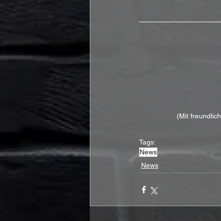
(Mit freundlic
Tags:
News
News