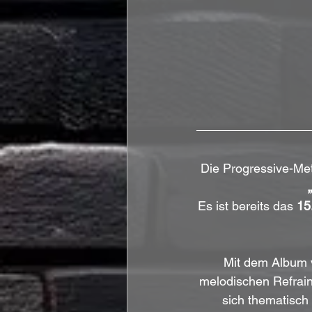
Die Progressive-Me
Es ist bereits das 
15
Mit dem Album 
melodischen Refrain
sich thematisch