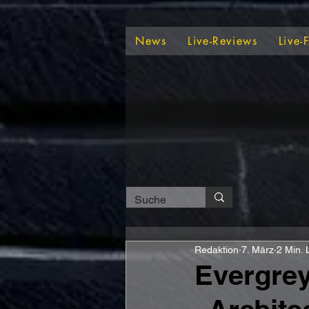
News
Live-Reviews
Live-
Redaktion
7. März
2 Min. 
Evergre