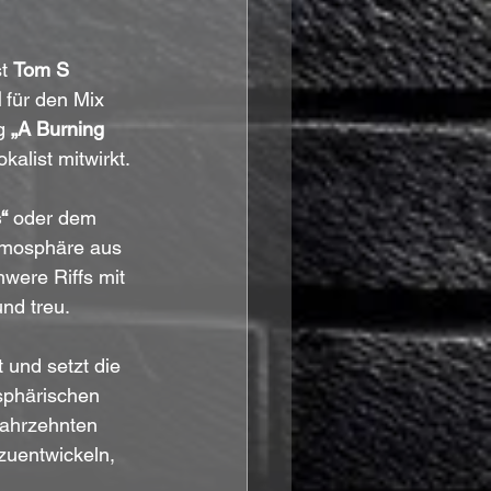
t 
Tom S 
d
 für den Mix 
g 
„A Burning 
kalist mitwirkt.
“
 oder dem 
Atmosphäre aus 
were Riffs mit 
nd treu.
 und setzt die 
sphärischen 
Jahrzehnten 
zuentwickeln, 