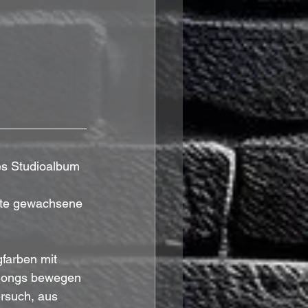
es Studioalbum 
nte gewachsene 
farben mit 
e Songs bewegen 
rsuch, aus 