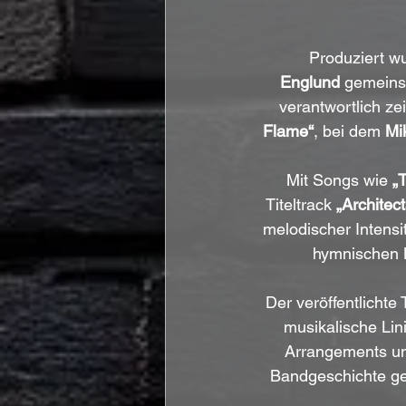
Produziert w
Englund
 gemeins
verantwortlich ze
Flame“
, bei dem 
Mi
Mit Songs wie 
„
Titeltrack 
„Archite
melodischer Intensi
hymnischen M
Der veröffentlichte
musikalische Li
Arrangements und
Bandgeschichte gel