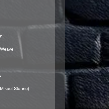
rn
w Weave
s
 Mikael Stanne)