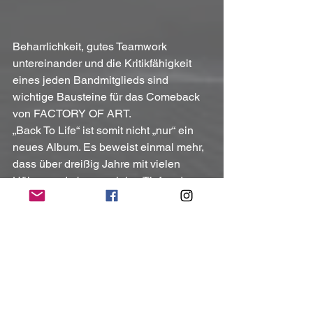
Beharrlichkeit, gutes Teamwork 
untereinander und die Kritikfähigkeit 
eines jeden Bandmitglieds sind 
wichtige Bausteine für das Comeback 
von FACTORY OF ART. 
„Back To Life“ ist somit nicht „nur“ ein 
neues Album. Es beweist einmal mehr, 
dass über dreißig Jahre mit vielen 
Höhen und ebenso vielen Tiefen das 
Quartett nicht zur Stagnation, sondern 
vielmehr zu Höchstleistungen 
angetrieben haben.
In der Rubrik "
Albumvorstellung
" 
erfahrt ihr mehr über das neue Album 
"Back to Life"