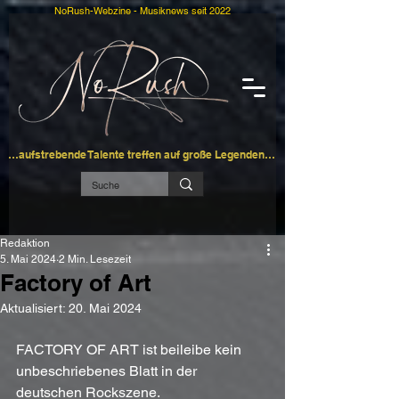
NoRush-Webzine - Musiknews seit 2022
…aufstrebende Talente treffen auf große Legenden…
Redaktion
5. Mai 2024
2 Min. Lesezeit
Factory of Art
Aktualisiert:
20. Mai 2024
FACTORY OF ART ist beileibe kein 
unbeschriebenes Blatt in der 
deutschen Rockszene.